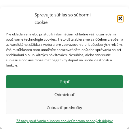
Spravujte súhlas so súbormi
cookie
Naše pole 1/2025
29. januára 2025
Pre ukladanie, alebo prístup k informáciám ohľadne vášho zariadenia
používame technológie cookies. Tieto dáta zbierame za účelom zlepšenia
uzívateľského zážitku z webu a pre zobrazovanie prispôsobených reklám.
Vašim súhlasom nám umožníte spracovať dáta ohľadne správania sa pri
prehliadaní a o unikátných návštevách. Nesúhlas, alebo stiahnutie
súhlasu s cookies môže mať negatívny dopad na určité vlastnosti a
funkcie.
©Naše pole 2019. Všetky práva vyhradené.
Prijať
Odmietnuť
Zobraziť predvoľby
Zásady používania súborov cookie
Ochrana osobných údajov