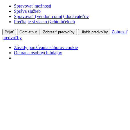
Spravovať možnosti
Správa služieb
Spravovať {vendor_count} dodávateľov
Prečítajte si viac o týchto účeloch
Zobraziť
Prijať
Odmietnuť
Zobraziť predvoľby
Uložiť predvoľby
predvoľby
Zásady používania súborov cookie
Ochrana osobných údajov
Skip
+421 905 827 699
Hlohovecká 2, 951 41 Lužianky
to
content
Môj účet
Prihlásiť
Facebook
page
opens
in
Naše Pole
new
odborný mesačník pre pestovateľov poľných plodín
window