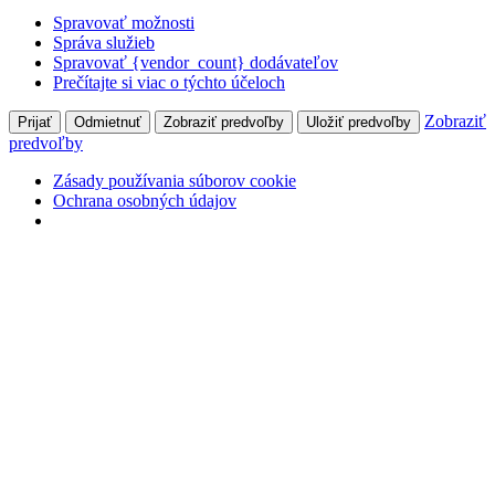
Spravovať možnosti
Správa služieb
Spravovať {vendor_count} dodávateľov
Prečítajte si viac o týchto účeloch
Zobraziť
Prijať
Odmietnuť
Zobraziť predvoľby
Uložiť predvoľby
predvoľby
Zásady používania súborov cookie
Ochrana osobných údajov
Skip
+421 905 827 699
Hlohovecká 2, 951 41 Lužianky
to
Môj účet
content
Prihlásiť
Facebook
page
opens
Naše Pole
in
odborný mesačník pre pestovateľov poľných plodín
new
window