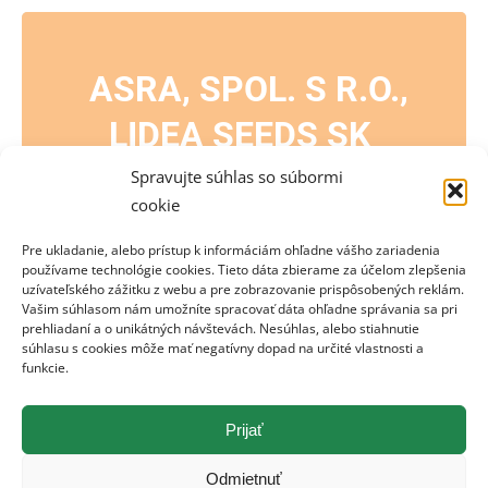
ASRA, SPOL. S R.O.,
LIDEA SEEDS SK
Spravujte súhlas so súbormi
cookie
Pre ukladanie, alebo prístup k informáciám ohľadne vášho zariadenia
používame technológie cookies. Tieto dáta zbierame za účelom zlepšenia
EVENTS BY THIS ORGANIZER
uzívateľského zážitku z webu a pre zobrazovanie prispôsobených reklám.
Vašim súhlasom nám umožníte spracovať dáta ohľadne správania sa pri
prehliadaní a o unikátných návštevách. Nesúhlas, alebo stiahnutie
súhlasu s cookies môže mať negatívny dopad na určité vlastnosti a
funkcie.
Prijať
V tomto čase nie je v zozname žiadna udalosť
Odmietnuť