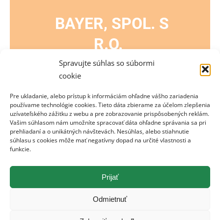
BAYER, SPOL. S
R.O.
Spravujte súhlas so súbormi
cookie
Pre ukladanie, alebo prístup k informáciám ohľadne vášho zariadenia
používame technológie cookies. Tieto dáta zbierame za účelom zlepšenia
EVENTS BY THIS ORGANIZER
uzívateľského zážitku z webu a pre zobrazovanie prispôsobených reklám.
Vašim súhlasom nám umožníte spracovať dáta ohľadne správania sa pri
prehliadaní a o unikátných návštevách. Nesúhlas, alebo stiahnutie
súhlasu s cookies môže mať negatívny dopad na určité vlastnosti a
funkcie.
Prijať
V tomto čase nie je v zozname žiadna udalosť
Odmietnuť