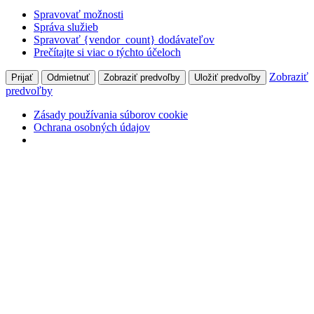
Spravovať možnosti
Správa služieb
Spravovať {vendor_count} dodávateľov
Prečítajte si viac o týchto účeloch
Zobraziť
Prijať
Odmietnuť
Zobraziť predvoľby
Uložiť predvoľby
predvoľby
Zásady používania súborov cookie
Ochrana osobných údajov
Skip
+421 905 827 699
Hlohovecká 2, 951 41 Lužianky
to
content
Môj účet
Prihlásiť
Facebook
page
opens
in
Naše Pole
new
odborný mesačník pre pestovateľov poľných plodín
window