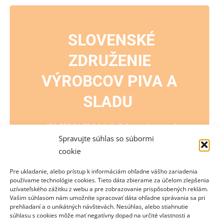
SLOVENSKÉ
ZDRUŽENIE
VÝROBCOV PIVA A
SLADU
+421 255 64 23 24,
info@slovenskepivo.sk
Spravujte súhlas so súbormi
cookie
Pre ukladanie, alebo prístup k informáciám ohľadne vášho zariadenia
používame technológie cookies. Tieto dáta zbierame za účelom zlepšenia
EVENTS BY THIS ORGANIZER
uzívateľského zážitku z webu a pre zobrazovanie prispôsobených reklám.
Vašim súhlasom nám umožníte spracovať dáta ohľadne správania sa pri
prehliadaní a o unikátných návštevách. Nesúhlas, alebo stiahnutie
súhlasu s cookies môže mať negatívny dopad na určité vlastnosti a