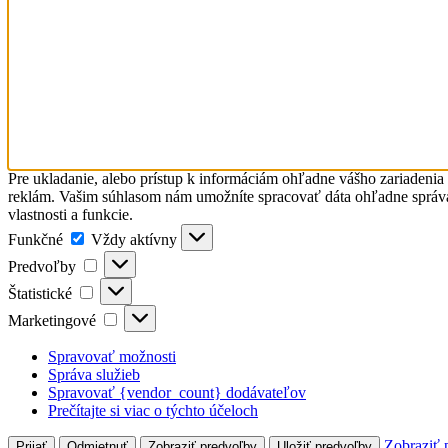
Pre ukladanie, alebo prístup k informáciám ohľadne vášho zariadenia
reklám. Vašim súhlasom nám umožníte spracovať dáta ohľadne správani
vlastnosti a funkcie.
Funkčné
Funkčné
Vždy aktívny
Predvoľby
Predvoľby
Štatistické
Štatistické
Marketingové
Marketingové
Spravovať možnosti
Správa služieb
Spravovať {vendor_count} dodávateľov
Prečítajte si viac o týchto účeloch
Zobraziť 
Prijať
Odmietnuť
Zobraziť predvoľby
Uložiť predvoľby