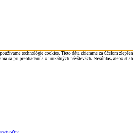
 používame technológie cookies. Tieto dáta zbierame za účelom zlepše
a sa pri prehliadaní a o unikátných návštevách. Nesúhlas, alebo stia
predvoľby