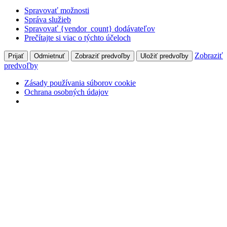
Spravovať možnosti
Správa služieb
Spravovať {vendor_count} dodávateľov
Prečítajte si viac o týchto účeloch
Zobraziť
Prijať
Odmietnuť
Zobraziť predvoľby
Uložiť predvoľby
predvoľby
Zásady používania súborov cookie
Ochrana osobných údajov
Skip
+421 905 827 699
Hlohovecká 2, 951 41 Lužianky
to
Môj účet
content
Prihlásiť
Facebook
page
opens
Naše Pole
in
odborný mesačník pre pestovateľov poľných plodín
new
window