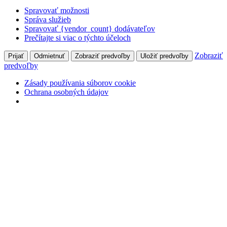
Spravovať možnosti
Správa služieb
Spravovať {vendor_count} dodávateľov
Prečítajte si viac o týchto účeloch
Zobraziť
Prijať
Odmietnuť
Zobraziť predvoľby
Uložiť predvoľby
predvoľby
Zásady používania súborov cookie
Ochrana osobných údajov
Skip
+421 905 827 699
Hlohovecká 2, 951 41 Lužianky
to
content
Môj účet
Prihlásiť
Facebook
page
opens
in
Naše Pole
new
odborný mesačník pre pestovateľov poľných plodín
window