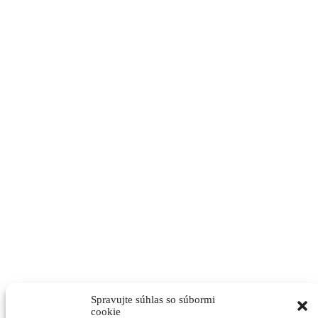
Kontakt
Naše pole, s.r.o.
Hlohovecká 2
951 41 Lužianky
e-mail:
redakcia@nasepole.sk
Mohlo by vás zaujímať
Môj účet
Predplatné
Všeobecné obchodné podmienky
Ochrana osobných údajov
Zásady používania súborov cookie (EÚ)
Spravujte súhlas so súbormi
cookie