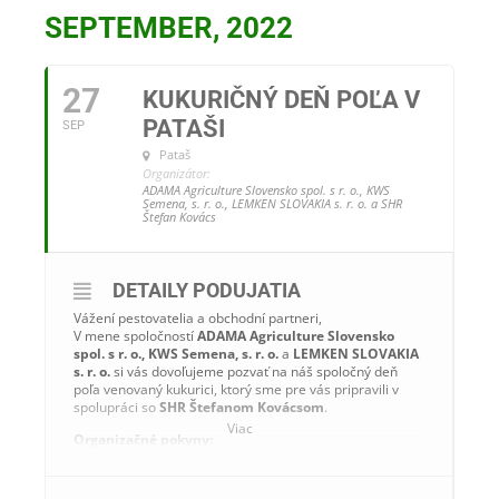
SEPTEMBER, 2022
27
KUKURIČNÝ DEŇ POĽA V
PATAŠI
SEP
Pataš
Organizátor:
ADAMA Agriculture Slovensko spol. s r. o., KWS
Semena, s. r. o., LEMKEN SLOVAKIA s. r. o. a SHR
Štefan Kovács
DETAILY PODUJATIA
Vážení pestovatelia a obchodní partneri,
V mene spoločností
ADAMA Agriculture Slovensko
spol. s r. o., KWS Semena, s. r. o.
a
LEMKEN SLOVAKIA
s. r. o.
si vás dovoľujeme pozvať na náš spoločný deň
poľa venovaný kukurici, ktorý sme pre vás pripravili v
spolupráci so
SHR Štefanom Kovácsom
.
Viac
Organizačné pokyny:
▪ Deň poľa sa bude konať
v utorok 27. septembra 2022
na pozemku SHR Štefana Kovácsa pri futbalovom
ihrisku v Pataši.
.