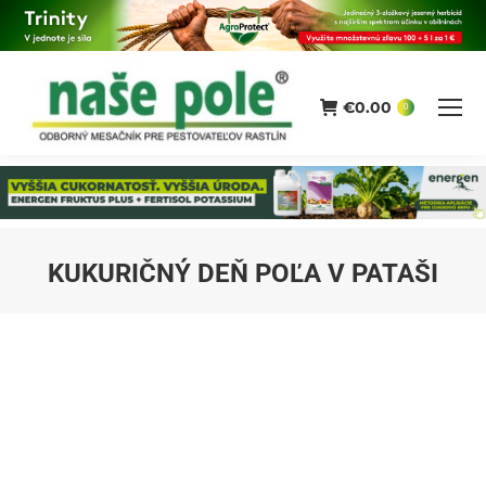
€
0.00
0
KUKURIČNÝ DEŇ POĽA V PATAŠI
You are here: