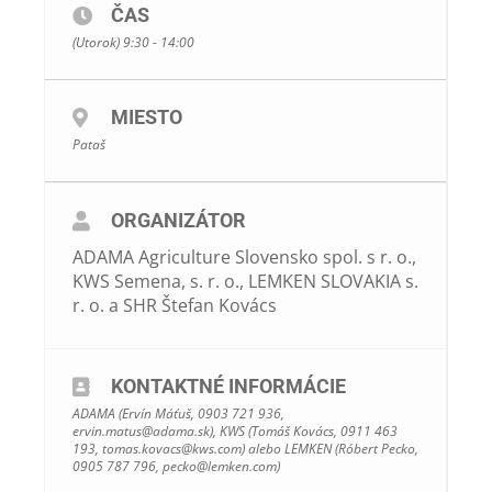
▪ Cesta k miestu konania prehliadky bude označená
ČAS
smerovými tabuľami s logom KWS.
(Utorok) 9:30 - 14:00
Program:
09:30 Prezentácia
MIESTO
10:00 Zahájenie poľného dňa
Pataš
Prehliadka porastov a predstavenie noviniek v
sortimente ADAMA a KWS
ORGANIZÁTOR
Prehliadka techniky a predstavenie noviniek
ADAMA Agriculture Slovensko spol. s r. o.,
spoločnosti LEMKEN
KWS Semena, s. r. o., LEMKEN SLOVAKIA s.
r. o. a SHR Štefan Kovács
Obed
14:00 Záver
KONTAKTNÉ INFORMÁCIE
Okrem spomenutého sa môžete tešiť na
vynikajúce
grilované špeciality a tombolu o hodnotné ceny
.
ADAMA (Ervín Máťuš, 0903 721 936,
ervin.matus@adama.sk
), KWS (Tomáš Kovács, 0911 463
193,
tomas.kovacs@kws.com
) alebo LEMKEN (Róbert Pecko,
0905 787 796,
pecko@lemken.com
)