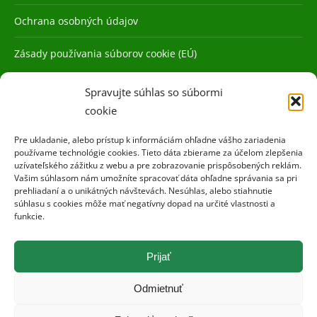
Ochrana osobných údajov
Zásady používania súborov cookie (EÚ)
Spravujte súhlas so súbormi
cookie
Pre ukladanie, alebo prístup k informáciám ohľadne vášho zariadenia
používame technológie cookies. Tieto dáta zbierame za účelom zlepšenia
uzívateľského zážitku z webu a pre zobrazovanie prispôsobených reklám.
Vašim súhlasom nám umožníte spracovať dáta ohľadne správania sa pri
prehliadaní a o unikátných návštevách. Nesúhlas, alebo stiahnutie
súhlasu s cookies môže mať negatívny dopad na určité vlastnosti a
funkcie.
Prijať
Odmietnuť