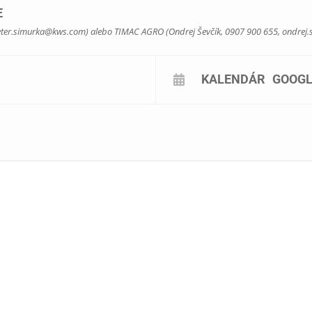
E
iť na
vynikajúce grilované špeciality a tombolu o hodnotné ceny
.
ter.simurka@kws.com
) alebo TIMAC AGRO (Ondrej Ševčík, 0907 900 655,
ondrej.
KALENDÁR
GOOGL