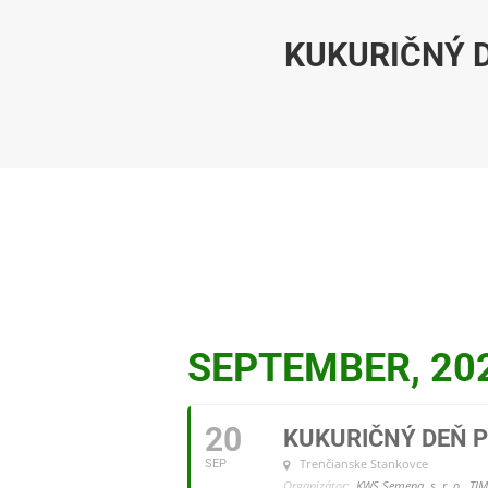
KUKURIČNÝ 
SEPTEMBER, 20
20
KUKURIČNÝ DEŇ 
Trenčianske Stankovce
SEP
Organizátor:
KWS Semena, s. r. o., TI