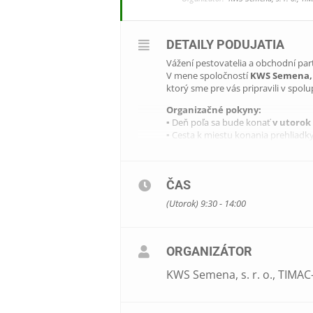
DETAILY PODUJATIA
Vážení pestovatelia a obchodní part
V mene spoločností
KWS Semena, s
ktorý sme pre vás pripravili v spo
Organizačné pokyny:
▪ Deň poľa sa bude konať
v utorok
▪ Cesta k miestu konania prehliad
Program:
09:30 Prezentácia
ČAS
(Utorok) 9:30 - 14:00
10:00 Zahájenie poľného dňa
Prehliadka porastov a predstave
ORGANIZÁTOR
Predstavenie sortimentu hnojí
KWS Semena, s. r. o., TIMAC
Obed a spoločenské posedenie
14:00 Záver