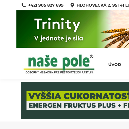
+421 905 827 699
HLOHOVECKÁ 2, 951 41 
ÚVOD
ÚVOD