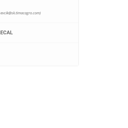
sevcik@sk.timacagro.com
)
ECAL