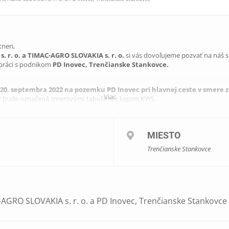
neri,
. r. o. a TIMAC-AGRO SLOVAKIA s. r. o.
si vás dovoľujeme pozvať na náš s
lupráci s podnikom
PD Inovec, Trenčianske Stankovce.
 20. septembra 2022 na pozemku PD Inovec pri hlavnej ceste v smere 
Viac
ky bude označená smerovými tabuľami s logom KWS.
MIESTO
Trenčianske Stankovce
nie noviniek v sortimente KWS
v TIMAC AGRO
-AGRO SLOVAKIA s. r. o. a PD Inovec, Trenčianske Stankovce