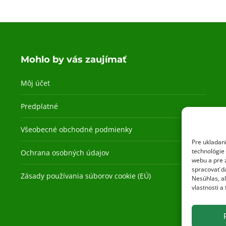
Mohlo by vás zaujímať
Môj účet
Predplatné
Všeobecné obchodné podmienky
Pre ukladan
technológie 
Ochrana osobných údajov
webu a pre 
spracovať dá
Zásady používania súborov cookie (EÚ)
Nesúhlas, a
vlastnosti a 