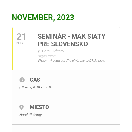
NOVEMBER, 2023
21
SEMINÁR - MAK SIATY
PRE SLOVENSKO
NOV
Hotel Piešťany
Organizátor:
Výskumný ústav rastlinnej výroby; LABRIS, s.r.o.
ČAS
(Utorok) 8:30 - 12:30
MIESTO
Hotel Piešťany