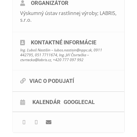
ORGANIZÁTOR
Výskumný ústav rastlinnej výroby; LABRIS,
s.r.o.
KONTAKTNÉ INFORMÁCIE
Ing. Ľuboš Nastišin –
lubos.nastisin@nppc.sk
, 0911
442795, 051 7711674, Ing. Jiří Čtvrtečka –
ctvrtecka@labris.cz
, +420 777 097 992
VIAC O PODUJATÍ
KALENDÁR
GOOGLECAL