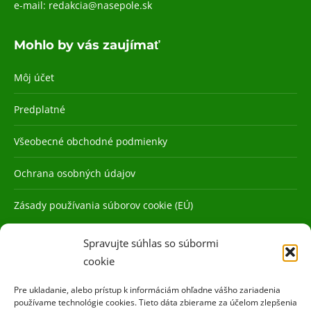
e-mail:
redakcia@nasepole.sk
Mohlo by vás zaujímať
Môj účet
Predplatné
Všeobecné obchodné podmienky
Ochrana osobných údajov
Zásady používania súborov cookie (EÚ)
Spravujte súhlas so súbormi
cookie
Pre ukladanie, alebo prístup k informáciám ohľadne vášho zariadenia
používame technológie cookies. Tieto dáta zbierame za účelom zlepšenia