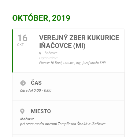
OKTÓBER, 2019
16
VEREJNÝ ZBER KUKURICE
IŇAČOVCE (MI)
OKT
Iňačovce
Organizátor:
Pioneer Hi-Bred, Lemken, Ing. Jozef Knežo SHR
ČAS
(Streda) 0:00 - 0:00
MIESTO
Iňačovce
pri ceste medzi obcami Zemplínska Široká a Iňačovce