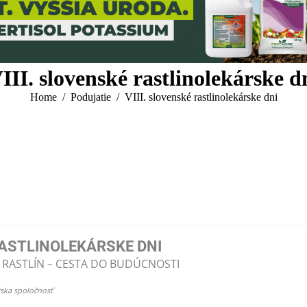
III. slovenské rastlinolekárske d
You are here:
Home
Podujatie
VIII. slovenské rastlinolekárske dni
 RASTLINOLEKÁRSKE DNI
 RASTLÍN – CESTA DO BUDÚCNOSTI
rska spoločnosť