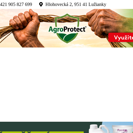
Úvod
421 905 827 699
Hlohovecká 2, 951 41 Lužianky
O časopise
Články
Aktuálne číslo
Kontakty
Obchod
Videozóna