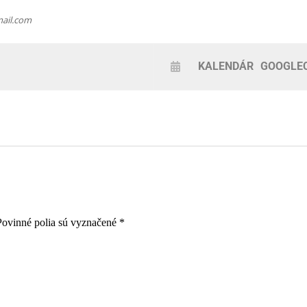
ail.com
KALENDÁR
GOOGLE
Povinné polia sú vyznačené
*