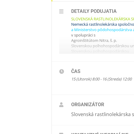
DETAILY PODUJATIA
SLOVENSKÁ RASTLINOLEKÁRSKA S
Nemecká rastlinolekárska spoločno
a Ministerstvo pôdohospodárstva a 
v spolupráci s
Agroinštitútom Nitra, š. p.
Slovenskou poľnohospodárskou un
Slovenskou poľnohospodárskou
a potravinárskou komorou
Ústavom ekológie lesa SAV
Slovenskou asociáciou ochrany rast
ČAS
Vás pozývajú na konferenciu
VIII. 
15 (Utorok) 8:00 - 16 (Streda) 12:00
Pozvánka:
Rastlinolekárske-dni-20
ORGANIZÁTOR
Slovenská rastlinolekárska 