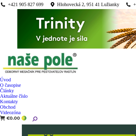
+421 905 827 699
Hlohovecká 2, 951 41 Lužianky
+
Úvod
O časopise
Články
Aktuálne číslo
Kontakty
Obchod
Videozóna
€
0.00
Search:
0