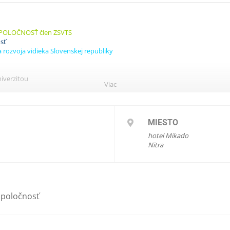
POLOČNOSŤ člen ZSVTS
sť
rozvoja vidieka Slovenskej republiky
iverzitou
Viac
lín
MIESTO
.
slovenské rastlinolekárske dni
hotel Mikado
Nitra
19-pozvánka
spoločnosť