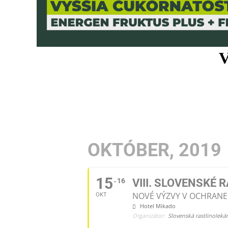
V
OKTÓBER, 2019
15
16
VIII. SLOVENSKÉ
NOVÉ VÝZVY V OCHRANE
OKT
Hotel Mikado
Organizátor:
Slovenská rastlinoleká