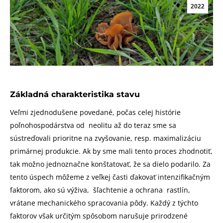
2022
Základná charakteristika stavu
Veľmi zjednodušene povedané, počas celej histórie
poľnohospodárstva od neolitu až do teraz sme sa
sústreďovali prioritne na zvyšovanie, resp. maximalizáciu
primárnej produkcie. Ak by sme mali tento proces zhodnotiť,
tak možno jednoznačne konštatovať, že sa dielo podarilo. Za
tento úspech môžeme z veľkej časti ďakovať intenzifikačným
faktorom, ako sú výživa, šľachtenie a ochrana rastlín,
vrátane mechanického spracovania pôdy. Každý z týchto
faktorov však určitým spôsobom narušuje prirodzené