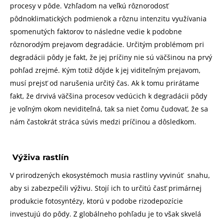
procesy v pôde. Vzhľadom na veľkú rôznorodosť
pôdnoklimatických podmienok a rôznu intenzitu využívania
spomenutých faktorov to následne vedie k podobne
rôznorodým prejavom degradácie. Určitým problémom pri
degradácii pôdy je fakt, že jej príčiny nie sú väčšinou na prvý
pohľad zrejmé. Kým totiž dôjde k jej viditeľným prejavom,
musí prejsť od narušenia určitý čas. Ak k tomu prirátame
fakt, že drvivá väčšina procesov vedúcich k degradácii pôdy
je voľným okom neviditeľná, tak sa niet čomu čudovať, že sa
nám častokrát stráca súvis medzi príčinou a dôsledkom.
Výživa rastlín
V prirodzených ekosystémoch musia rastliny vyvinúť snahu,
aby si zabezpečili výživu. Stojí ich to určitú časť primárnej
produkcie fotosyntézy, ktorú v podobe rizodepozície
investujú do pôdy. Z globálneho pohľadu je to však skvelá