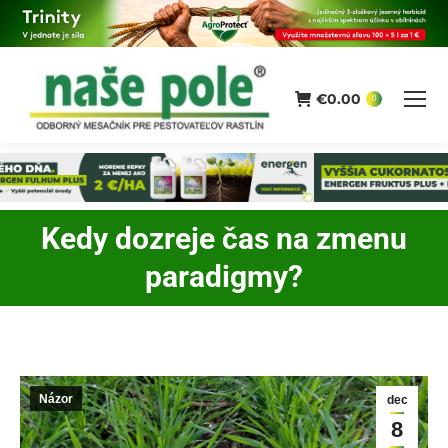
€
0.00
0
Kedy dozreje čas na zmenu
You are here:
paradigmy?
Názor
dec
8