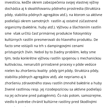
investícia, keďže okrem zabezpečenia svojej vlastnej výživy
dochádza aj k skvalitňovaniu pôdneho prostredia (štruktúra
pôdy, stabilita pôdnych agregátov atď.), na ktorom sa aktívne
podieľajú okrem samotných rastlín aj ostatné zúčastnené
organizmy (baktérie, huby atď.). Výživou a šľachtením rastlín
sme však určitú časť primárnej produkcie fotosyntézy
kultúrnych rastlín presmerovali do hlavného produktu. De
facto sme vstúpili na trh s dampingovými cenami
prístupných živín. Nebol by to žiadny problém, keby sme
tým, teda konkrétne výživou rastlín spojenou s mechanickou
kultiváciou, nenarušili prirodzené procesy v pôde vedúce
nielen ku zhoršeniu kvality pôdy (pH pôdy, štruktúra pôdy,
stabilita pôdnych agregátov atď), ale nepriamo aj k
zhoršeniu zdravotného stavu rastlín (mnohé baktérie a huby
živené rastlinou resp. jej rizodepozíciou sa aktívne podieľajú
na jej ochrane pred patogénmi). Čo nás potom, samozrejme,
viedlo k potrebe chrániť kultúrne rastliny pred škodlivými