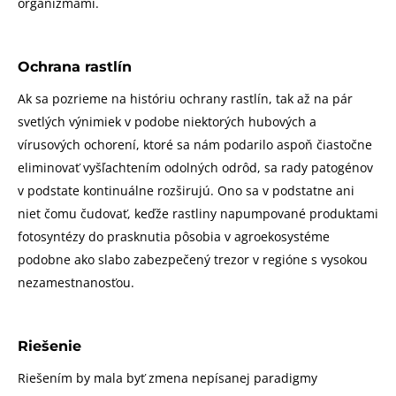
organizmami.
Ochrana rastlín
Ak sa pozrieme na históriu ochrany rastlín, tak až na pár
svetlých výnimiek v podobe niektorých hubových a
vírusových ochorení, ktoré sa nám podarilo aspoň čiastočne
eliminovať vyšľachtením odolných odrôd, sa rady patogénov
v podstate kontinuálne rozširujú. Ono sa v podstatne ani
niet čomu čudovať, keďže rastliny napumpované produktami
fotosyntézy do prasknutia pôsobia v agroekosystéme
podobne ako slabo zabezpečený trezor v regióne s vysokou
nezamestnanosťou.
Riešenie
Riešením by mala byť zmena nepísanej paradigmy