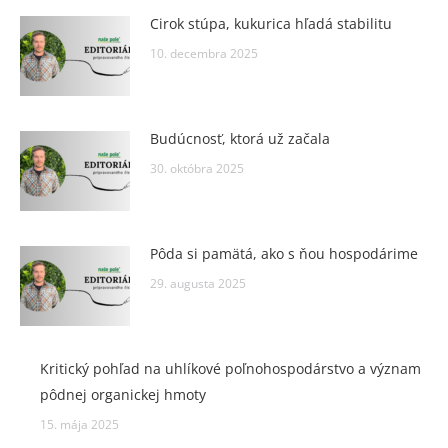
Cirok stúpa, kukurica hľadá stabilitu
10. decembra 2025
Budúcnosť, ktorá už začala
30. októbra 2025
Pôda si pamätá, ako s ňou hospodárime
29. augusta 2025
Kritický pohľad na uhlíkové poľnohospodárstvo a význam
pôdnej organickej hmoty
15. mája 2025