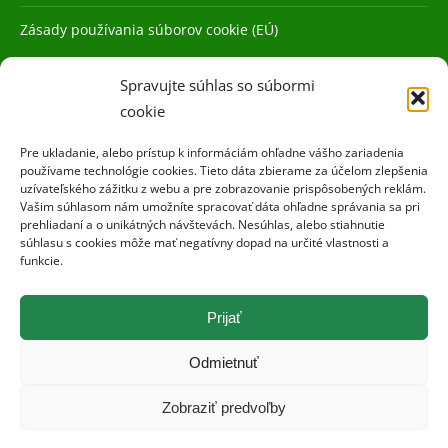
Zásady používania súborov cookie (EÚ)
Spravujte súhlas so súbormi
cookie
Pre ukladanie, alebo prístup k informáciám ohľadne vášho zariadenia
používame technológie cookies. Tieto dáta zbierame za účelom zlepšenia
uzívateľského zážitku z webu a pre zobrazovanie prispôsobených reklám.
Vašim súhlasom nám umožníte spracovať dáta ohľadne správania sa pri
prehliadaní a o unikátných návštevách. Nesúhlas, alebo stiahnutie
súhlasu s cookies môže mať negatívny dopad na určité vlastnosti a
funkcie.
Prijať
Odmietnuť
Zobraziť predvoľby
©Naše pole 2019. Všetky práva vyhradené.