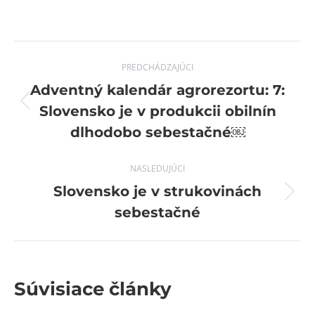
Post
PREDCHÁDZAJÚCI
navigation
Adventný kalendár agrorezortu: 7:
Previous
Slovensko je v produkcii obilnín
post:
dlhodobo sebestačné￼
NASLEDUJÚCI
Slovensko je v strukovinách
Next
sebestačné
post:
Súvisiace články