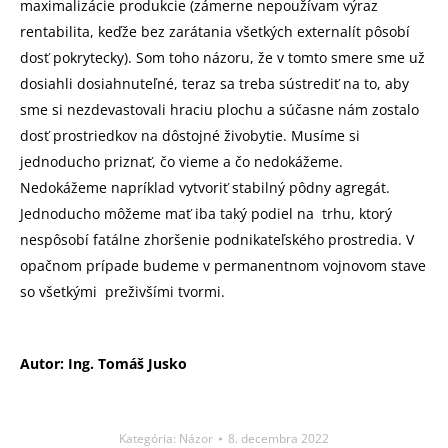
maximalizácie produkcie (zámerne nepoužívam výraz
rentabilita, keďže bez zarátania všetkých externalít pôsobí
dosť pokrytecky). Som toho názoru, že v tomto smere sme už
dosiahli dosiahnuteľné, teraz sa treba sústrediť na to, aby
sme si nezdevastovali hraciu plochu a súčasne nám zostalo
dosť prostriedkov na dôstojné živobytie. Musíme si
jednoducho priznať, čo vieme a čo nedokážeme.
Nedokážeme napríklad vytvoriť stabilný pôdny agregát.
Jednoducho môžeme mať iba taký podiel na trhu, ktorý
nespôsobí fatálne zhoršenie podnikateľského prostredia. V
opačnom prípade budeme v permanentnom vojnovom stave
so všetkými preživšími tvormi.
Autor: Ing. Tomáš Jusko
Kategória:
Názor
8. decembra 2022