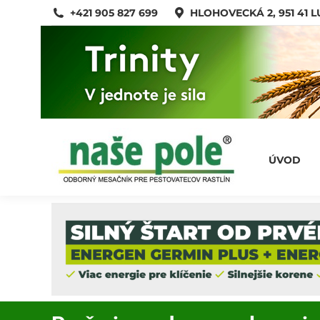
+421 905 827 699
HLOHOVECKÁ 2, 951 41 
ÚVOD
ÚVOD