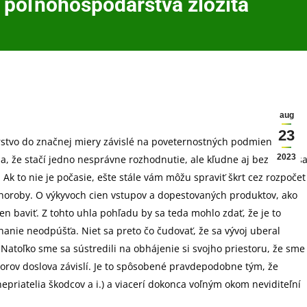
e poľnohospodárstva zložitá
aug
23
stvo do značnej miery závislé na poveternostných podmienkach.
2023
dia, že stačí jedno nesprávne rozhodnutie, ale kľudne aj bez neho s
Ak to nie je počasie, ešte stále vám môžu spraviť škrt cez rozpočet
choroby. O výkyvoch cien vstupov a dopestovaných produktov, ako
 len baviť. Z tohto uhla pohľadu by sa teda mohlo zdať, že je to
áhanie neodpúšťa. Niet sa preto čo čudovať, že sa vývoj uberal
 Natoľko sme sa sústredili na obhájenie si svojho priestoru, že sme
vorov doslova závislí. Je to spôsobené pravdepodobne tým, že
priatelia škodcov a i.) a viacerí dokonca voľným okom neviditeľní