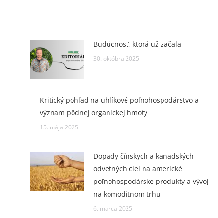
Budúcnosť, ktorá už začala
30. októbra 2025
Kritický pohľad na uhlíkové poľnohospodárstvo a
význam pôdnej organickej hmoty
15. mája 2025
Dopady čínskych a kanadských
odvetných ciel na americké
poľnohospodárske produkty a vývoj
na komoditnom trhu
6. marca 2025