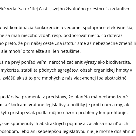
ažké vzdať sa určitej časti „svojho životného priestoru“ a zdanlivo
la byť kombinácia konkurencie a vedomej spolupráce efektívnejšia,
me sa mali niečoho vzdať, resp. podporovať niečo, čo doteraz
 preto, že pri našej ceste „na istotu“ sme až nebezpečne zmenšili
, ale mnohí o tom ešte ani len netušíme.
ž na prvý pohľad veľmi náročné začleniť výrazy ako biodiverzita,
mykoríza, stabilita pôdnych agregátov, obsah organickej hmoty v
, zvlášť, ak sú to pre mnohých z nás viac-menej iba abstraktné
ospodárstva pramenia z predstavy, že planéta má neobmedzené
 a škodcami vrátane legislatívy a politiky je proti nám a my, ak
Takýto prístup však podľa môjho názoru problémy len prehlbuje.
yššie spomenutých abstraktných pojmov a začali sa snažiť o ich
pôsobom, lebo ani sebelepšou legislatívou nie je možné dosiahnuť