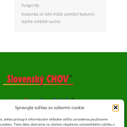
fungicídy
Kvasinka zo SAV môže pomôcť kukurici
lepšie zvládať sucho
Spravujte súhlas so súbormi cookie
ie, alebo prístup k informáciám ohľadne vášho zariadenia používame
cookies. Tieto dáta zbierame za účelom zlepšenia uzívateľského zážitku z