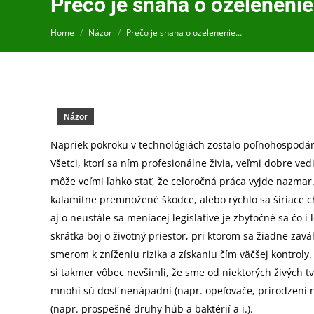
Prečo je snaha o ozeleneni
You are here:
Home
Názor
Prečo je snaha o ozelenenie…
Názor
Napriek pokroku v technológiách zostalo poľnohospodár
Všetci, ktorí sa ním profesionálne živia, veľmi dobre ve
môže veľmi ľahko stať, že celoročná práca vyjde nazmar. 
kalamitne premnožené škodce, alebo rýchlo sa šíriace 
aj o neustále sa meniacej legislatíve je zbytočné sa čo i
skrátka boj o životný priestor, pri ktorom sa žiadne zav
smerom k zníženiu rizika a získaniu čím väčšej kontroly.
si takmer vôbec nevšimli, že sme od niektorých živých t
mnohí sú dosť nenápadní (napr. opeľovače, prirodzení ne
(napr. prospešné druhy húb a baktérií a i.).