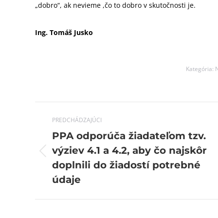
„dobro“, ak nevieme ,čo to dobro v skutočnosti je.
Ing. Tomáš Jusko
Kategória:
Post
PREDCHÁDZAJÚCI
navigation
PPA odporúča žiadateľom tzv.
výziev 4.1 a 4.2, aby čo najskôr
Previous
doplnili do žiadostí potrebné
post:
údaje