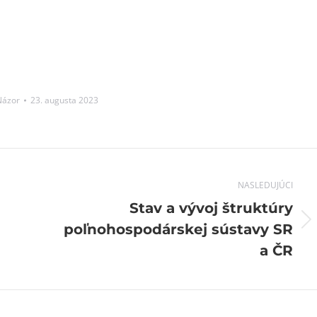
Názor
23. augusta 2023
NASLEDUJÚCI
Stav a vývoj štruktúry
Next
poľnohospodárskej sústavy SR
post:
a ČR