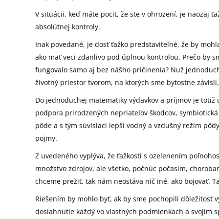
V situácii, keď máte pocit, že ste v ohrození, je naozaj ť
absolútnej kontroly.
Inak povedané, je dosť ťažko predstaviteľné, že by moh
ako mať veci zdanlivo pod úplnou kontrolou. Prečo by s
fungovalo samo aj bez nášho pričinenia? Nuž jednoducho
životný priestor tvorom, na ktorých sme bytostne závislí
Do jednoduchej matematiky výdavkov a príjmov je totiž u
podpora prirodzených nepriateľov škodcov, symbiotická 
pôde a s tým súvisiaci lepší vodný a vzdušný režim pôdy
pojmy.
Z uvedeného vyplýva, že ťažkosti s ozelenením poľnoh
množstvo zdrojov, ale všetko, počnúc počasím, chorobami
chceme prežiť, tak nám neostáva nič iné, ako bojovať. 
Riešením by mohlo byť, ak by sme pochopili dôležitosť v
dosiahnutie každý vo vlastných podmienkach a svojím s