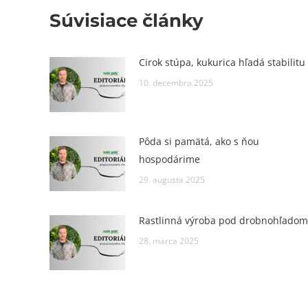
Súvisiace články
Cirok stúpa, kukurica hľadá stabilitu
10. decembra 2025
Pôda si pamätá, ako s ňou
hospodárime
29. augusta 2025
Rastlinná výroba pod drobnohľadom
28. marca 2025