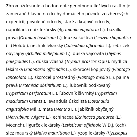
Zhromažďovanie a hodnotenie genofondu liečivých rastlín je
zamerané hlavne na druhy domáceho pôvodu zo zberových
expedícií, povolené odrody, staré a krajové odrody,
napríklad: repík lekársky (
Agrimonia eupatoria
L.), bazalka
pravá (
Ocimum basilicum
L.), leuzea šuštivá (
Leuzea rhapontica
(L.) Holub.), nechtík lekársky (
Calendula officinalis
L.), rebríček
obyčajný (
Achillea millefolium
L.), dúška vajcovitá (
Thymus
pulegioides
L.), dúška včasná (
Thymus praecox
Opiz), mydlica
lekárska (
Saponaria officinalis
L.), skorocel kopijovitý (
Plantago
lanceolata
L.), skorocel prostredný (
Plantago media
L.), palina
pravá (
Artemisia absinthium
L.), ľubovník bodkovaný
(
Hypericum perforatum
L.), ľubovník škvrnitý (
Hypericum
maculatum
Crantz.), levanduľa úzkolistá (
Lavandula
angustifolia
Mill.), mäta (
Mentha
L.), jablčník obyčajný
(
Marrubium vulgare
L.), echinacea (
Echinacea purpurea
(L.)
Moench), ligurček lekársky (
Levisticum officinale
W.D.J.Koch),
slez maurský (
Malva mauritiana
L.), yzop lekársky (
Hysssopus