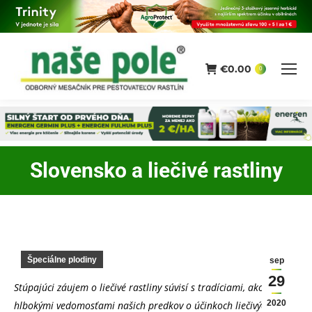
€
0.00
0
Slovensko a liečivé rastliny
You are here:
Špeciálne plodiny
sep
29
Stúpajúci záujem o liečivé rastliny súvisí s tradíciami, ako aj
2020
hlbokými vedomosťami našich predkov o účinkoch liečivých