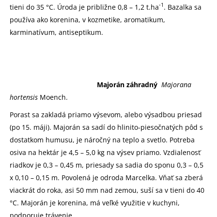
-1
tieni do 35 °C. Úroda je približne 0,8 – 1,2 t.ha
. Bazalka sa
používa ako korenina, v kozmetike, aromatikum,
karminatívum, antiseptikum.
Majorán záhradný
Majorana
hortensis
Moench.
Porast sa zakladá priamo výsevom, alebo výsadbou priesad
(po 15. máji). Majorán sa sadí do hlinito-piesočnatých pôd s
dostatkom humusu, je náročný na teplo a svetlo. Potreba
osiva na hektár je 4,5 – 5,0 kg na výsev priamo. Vzdialenosť
riadkov je 0,3 – 0,45 m, priesady sa sadia do sponu 0,3 – 0,5
x 0,10 – 0,15 m. Povolená je odroda Marcelka. Vňať sa zberá
viackrát do roka, asi 50 mm nad zemou, suší sa v tieni do 40
°C. Majorán je korenina, má veľké využitie v kuchyni,
podporuje trávenie.