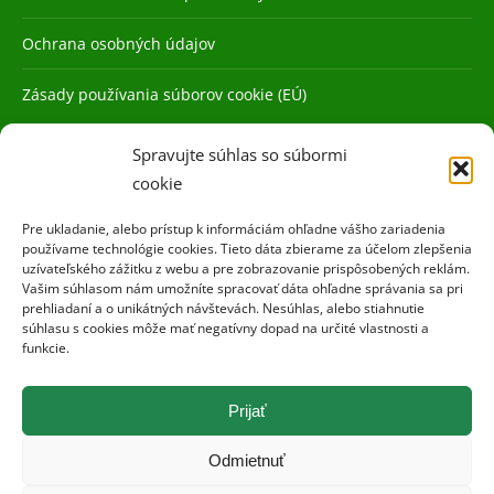
Ochrana osobných údajov
Zásady používania súborov cookie (EÚ)
Spravujte súhlas so súbormi
cookie
Pre ukladanie, alebo prístup k informáciám ohľadne vášho zariadenia
používame technológie cookies. Tieto dáta zbierame za účelom zlepšenia
uzívateľského zážitku z webu a pre zobrazovanie prispôsobených reklám.
Vašim súhlasom nám umožníte spracovať dáta ohľadne správania sa pri
prehliadaní a o unikátných návštevách. Nesúhlas, alebo stiahnutie
súhlasu s cookies môže mať negatívny dopad na určité vlastnosti a
funkcie.
Prijať
Odmietnuť