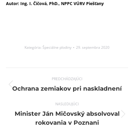
Autor: Ing. I. Čičová, PhD., NPPC VÚRV Piešťany
Kategória:
Špeciálne plodiny
29. septembra 2020
Post
PREDCHÁDZAJÚCI
navigation
Previous
Ochrana zemiakov pri naskladnení
post:
NASLEDUJÚCI
Minister Ján Mičovský absolvoval
Next
rokovania v Poznani
post: