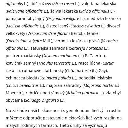
officinalis
L.), ibiš ružový (
Alcea rosea
L.), valeriana lekárska
(
Valeriana officinalis
L.), šalvia lekárska (
Salvia officinalis
L.),
pamajorán obyčajný (
Origanum vulgare
L.), medovka lekárska
(
Melissa officinalis
L.), čistec lesný (
Stachys sylvatica
L.) divozel
veľkokvetý (
Verbascum densiflorum
Bertol.), fenikel
(
Foeniculum vulgare
Mill.), veronika lekárska pravá (
Veronica
officinalis
L.), saturejka záhradná (
Satureja hortensis
L.),
pestrec mariánsky (
Silybum marianum
(L.) P. Gaertn.),
kotvičník zemný (
Tribulus terrestris
L.), rasca lúčna (
Carum
carvi
L.), rumanovec farbiarsky (
Cota tinctoria
(L.) Gay),
echinacea bledá (
Echinacea pallida
L.), benedikt lekársky
(
Cnicus benedictus
L.), majorán záhradný (
Majorana hortensis
Moench.), rebríček bertrámový (
Achillea ptarmica
L.), zlatobyľ
obyčajná (
Solidago virgaurea
L.).
Na základe našich skúseností s genofondom liečivých rastlín
môžeme odporučiť pestovanie niektorých liečivých rastlín na
malých rodinných farmách. Tieto druhy sa vyznačujú