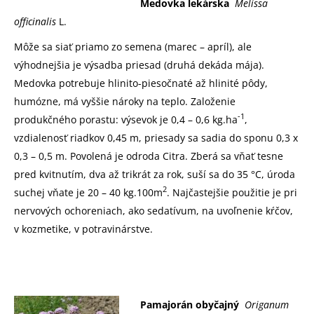
Medovka lekárska
Melissa
officinalis
L.
Môže sa siať priamo zo semena (marec – apríl), ale
výhodnejšia je výsadba priesad (druhá dekáda mája).
Medovka potrebuje hlinito-piesočnaté až hlinité pôdy,
humózne, má vyššie nároky na teplo. Založenie
-1
produkčného porastu: výsevok je 0,4 – 0,6 kg.ha
,
vzdialenosť riadkov 0,45 m, priesady sa sadia do sponu 0,3 x
0,3 – 0,5 m. Povolená je odroda Citra. Zberá sa vňať tesne
pred kvitnutím, dva až trikrát za rok, suší sa do 35 °C, úroda
2
suchej vňate je 20 – 40 kg.100m
. Najčastejšie použitie je pri
nervových ochoreniach, ako sedatívum, na uvoľnenie kŕčov,
v kozmetike, v potravinárstve.
Pamajorán obyčajný
Origanum