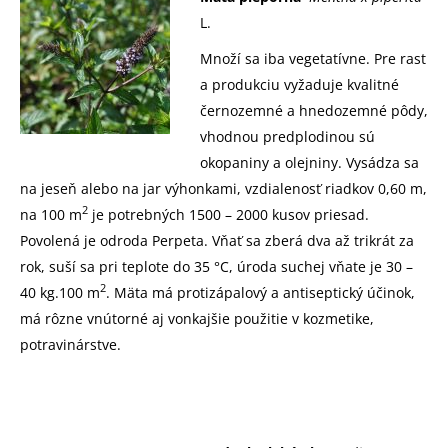
L.
Množí sa iba vegetatívne. Pre rast
a produkciu vyžaduje kvalitné
černozemné a hnedozemné pôdy,
vhodnou predplodinou sú
okopaniny a olejniny. Vysádza sa
na jeseň alebo na jar výhonkami, vzdialenosť riadkov 0,60 m,
2
na 100 m
je potrebných 1500 – 2000 kusov priesad.
Povolená je odroda Perpeta. Vňať sa zberá dva až trikrát za
rok, suší sa pri teplote do 35 °C, úroda suchej vňate je 30 –
2
40 kg.100 m
. Mäta má protizápalový a antiseptický účinok,
má rôzne vnútorné aj vonkajšie použitie v kozmetike,
potravinárstve.