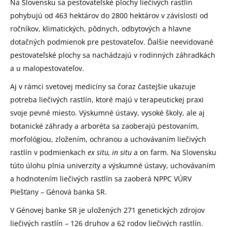
Na Slovensku sa pestovateľské plochy liečivých rastlín
pohybujú od 463 hektárov do 2800 hektárov v závislosti od
ročníkov, klimatických, pôdnych, odbytových a hlavne
dotačných podmienok pre pestovateľov. Ďalšie neevidované
pestovateľské plochy sa nachádzajú v rodinných záhradkách
a u malopestovateľov.
Aj v rámci svetovej medicíny sa čoraz častejšie ukazuje
potreba liečivých rastlín, ktoré majú v terapeutickej praxi
svoje pevné miesto. Výskumné ústavy, vysoké školy, ale aj
botanické záhrady a arboréta sa zaoberajú pestovaním,
morfológiou, zložením, ochranou a uchovávaním liečivých
rastlín v podmienkach
ex situ,
in situ
a on farm. Na Slovensku
túto úlohu plnia univerzity a výskumné ústavy, uchovávaním
a hodnotením liečivých rastlín sa zaoberá NPPC VÚRV
Piešťany – Génová banka SR.
V Génovej banke SR je uložených 271 genetických zdrojov
liečivých rastlín – 126 druhov a 62 rodov liečivých rastlín.