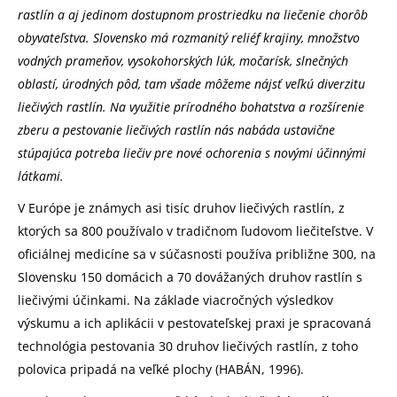
rastlín a aj jedinom dostupnom prostriedku na liečenie chorôb
obyvateľstva. Slovensko má rozmanitý reliéf krajiny, množstvo
vodných prameňov, vysokohorských lúk, močarísk, slnečných
oblastí, úrodných pôd, tam všade môžeme nájsť veľkú diverzitu
liečivých rastlín. Na využitie prírodného bohatstva a rozšírenie
zberu a pestovanie liečivých rastlín nás nabáda ustavične
stúpajúca potreba liečiv pre nové ochorenia s novými účinnými
látkami.
V Európe je známych asi tisíc druhov liečivých rastlín, z
ktorých sa 800 používalo v tradičnom ľudovom liečiteľstve. V
oficiálnej medicíne sa v súčasnosti používa približne 300, na
Slovensku 150 domácich a 70 dovážaných druhov rastlín s
liečivými účinkami. Na základe viacročných výsledkov
výskumu a ich aplikácii v pestovateľskej praxi je spracovaná
technológia pestovania 30 druhov liečivých rastlín, z toho
polovica pripadá na veľké plochy (HABÁN, 1996).