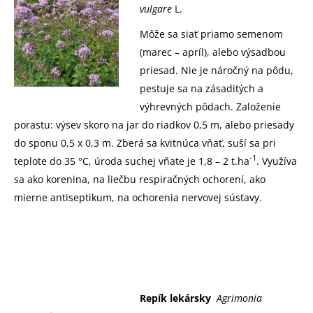
vulgare
L.
Môže sa siať priamo semenom
(marec – apríl), alebo výsadbou
priesad. Nie je náročný na pôdu,
pestuje sa na zásaditých a
výhrevných pôdach. Založenie
porastu: výsev skoro na jar do riadkov 0,5 m, alebo priesady
do sponu 0,5 x 0,3 m. Zberá sa kvitnúca vňať, suší sa pri
-1
teplote do 35 °C, úroda suchej vňate je 1,8 – 2 t.ha
. Využíva
sa ako korenina, na liečbu respiračných ochorení, ako
mierne antiseptikum, na ochorenia nervovej sústavy.
Repík lekársky
Agrimonia