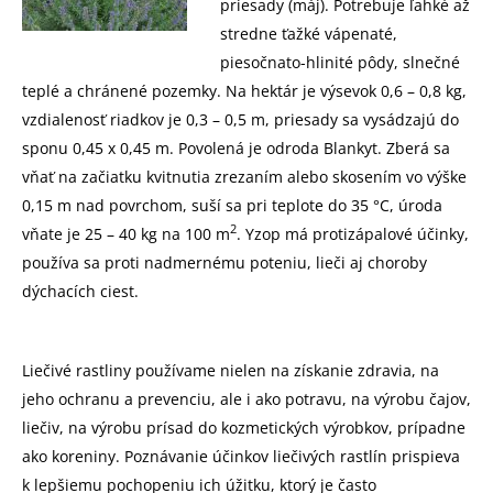
priesady (máj). Potrebuje ľahké až
stredne ťažké vápenaté,
piesočnato-hlinité pôdy, slnečné
teplé a chránené pozemky. Na hektár je výsevok 0,6 – 0,8 kg,
vzdialenosť riadkov je 0,3 – 0,5 m, priesady sa vysádzajú do
sponu 0,45 x 0,45 m. Povolená je odroda Blankyt. Zberá sa
vňať na začiatku kvitnutia zrezaním alebo skosením vo výške
0,15 m nad povrchom, suší sa pri teplote do 35 °C, úroda
2
vňate je 25 – 40 kg na 100 m
. Yzop má protizápalové účinky,
používa sa proti nadmernému poteniu, lieči aj choroby
dýchacích ciest.
Liečivé rastliny používame nielen na získanie zdravia, na
jeho ochranu a prevenciu, ale i ako potravu, na výrobu čajov,
liečiv, na výrobu prísad do kozmetických výrobkov, prípadne
ako koreniny. Poznávanie účinkov liečivých rastlín prispieva
k lepšiemu pochopeniu ich úžitku, ktorý je často