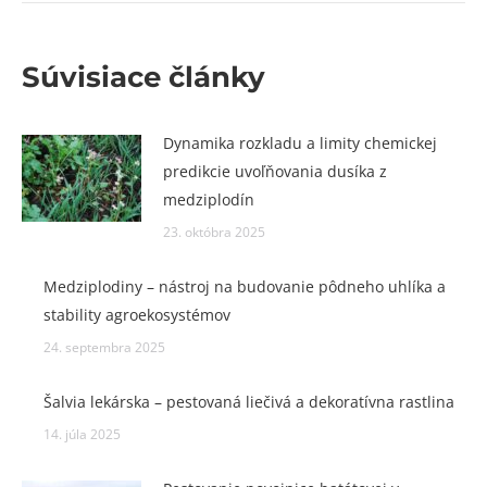
Súvisiace články
Dynamika rozkladu a limity chemickej
predikcie uvoľňovania dusíka z
medziplodín
23. októbra 2025
Medziplodiny – nástroj na budovanie pôdneho uhlíka a
stability agroekosystémov
24. septembra 2025
Šalvia lekárska – pestovaná liečivá a dekoratívna rastlina
14. júla 2025