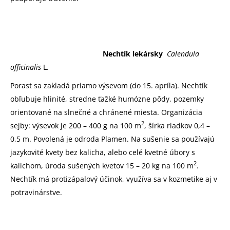
Nechtík lekársky
Calendula
officinalis
L.
Porast sa zakladá priamo výsevom (do 15. apríla). Nechtík
obľubuje hlinité, stredne ťažké humózne pôdy, pozemky
orientované na slnečné a chránené miesta. Organizácia
2
sejby: výsevok je 200 – 400 g na 100 m
, šírka riadkov 0,4 –
0,5 m. Povolená je odroda Plamen. Na sušenie sa používajú
jazykovité kvety bez kalicha, alebo celé kvetné úbory s
2
kalichom, úroda sušených kvetov 15 – 20 kg na 100 m
.
Nechtík má protizápalový účinok, využíva sa v kozmetike aj v
potravinárstve.