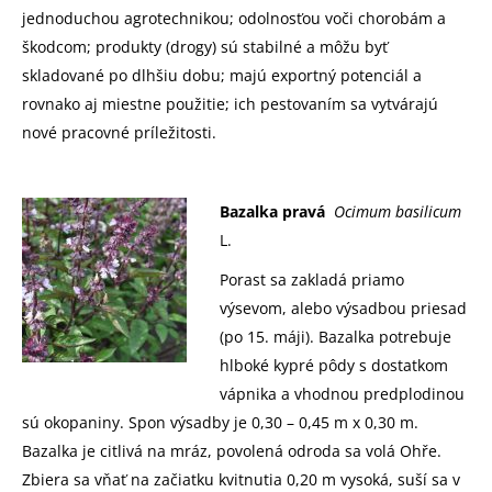
jednoduchou agrotechnikou; odolnosťou voči chorobám a
škodcom; produkty (drogy) sú stabilné a môžu byť
skladované po dlhšiu dobu; majú exportný potenciál a
rovnako aj miestne použitie; ich pestovaním sa vytvárajú
nové pracovné príležitosti.
Bazalka pravá
Ocimum basilicum
L.
Porast sa zakladá priamo
výsevom, alebo výsadbou priesad
(po 15. máji). Bazalka potrebuje
hlboké kypré pôdy s dostatkom
vápnika a vhodnou predplodinou
sú okopaniny. Spon výsadby je 0,30 – 0,45 m x 0,30 m.
Bazalka je citlivá na mráz, povolená odroda sa volá Ohře.
Zbiera sa vňať na začiatku kvitnutia 0,20 m vysoká, suší sa v