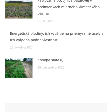
Pestovanie povojnice batátovej v
podmienkach mierneho klimatického
pásma
9. júla 2025
Energetické plodiny, ich využitie na priemyselné účely a
ich vplyv na pôdne vlastnosti
22. októbra 2024
Konopa siata (I)
29. decembra 2022