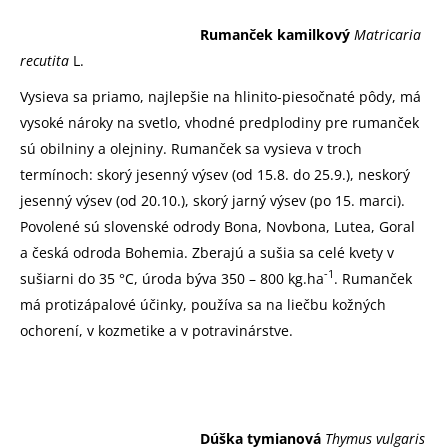
Rumanček kamilkový
Matricaria
recutita
L.
Vysieva sa priamo, najlepšie na hlinito-piesočnaté pôdy, má
vysoké nároky na svetlo, vhodné predplodiny pre rumanček
sú obilniny a olejniny. Rumanček sa vysieva v troch
termínoch: skorý jesenný výsev (od 15.8. do 25.9.), neskorý
jesenný výsev (od 20.10.), skorý jarný výsev (po 15. marci).
Povolené sú slovenské odrody Bona, Novbona, Lutea, Goral
a česká odroda Bohemia. Zberajú a sušia sa celé kvety v
-1
sušiarni do 35 °C, úroda býva 350 – 800 kg.ha
. Rumanček
má protizápalové účinky, používa sa na liečbu kožných
ochorení, v kozmetike a v potravinárstve.
Dúška tymianová
Thymus vulgaris