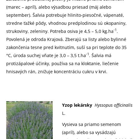
(marec – apríl), alebo výsadbou priesad (máj alebo
september). Šalvia potrebuje hlinito-piesočné, vápenaté,
stredne ťažké pôdy, vhodnou predplodinou sú okopaniny,
-1
strukoviny, zeleniny. Potreba osiva je 4,5 – 5,0 kg.ha
.
Povolená je odroda Krajová. Zberajú sa listy alebo bylinné
zakončenia tesne pred kvitnutím, suší sa pri teplote do 35
-1
°C, úroda suchej vňate je 3,0 – 3,5 t.ha
. Šalvia má
protizápalové účinky, používa sa na kloktanie, liečenie
hnisavých rán, znižuje koncentráciu cukru v krvi.
Yzop lekársky
Hyssopus officinalis
L.
Vysieva sa priamo semenom
(apríl), alebo sa vysádzajú