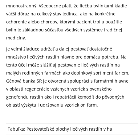
mnohostranný. Všeobecne platí, že liečba bylinkami kladie
väčší dôraz na celkový stav jedinca, ako na konkrétne
ochorenie alebo choroby, ktorými pacient trpí a použitie
bylín je základnou súčasťou všetkých systémov tradičnej
medicíny.
Je veľmi žiaduce udržať a ďalej pestovať dostatočné
množstvo liečivých rastlín hlavne pre domácu potrebu. Na
tento účel môže slúžiť aj pestovanie liečivých rastlín na
malých rodinných farmách ako doplnkový sortiment fariem.
Génová banka SR je otvorená spolupráci s farmármi hlavne
v oblasti regenerácie vzácnych vzoriek slovenského
genofondu rastlín ako i repatriácii komodít do pôvodných
oblastí výskytu i udržovaniu vzoriek on farm.
Tabuľka: Pestovateľské plochy liečivých rastlín v ha