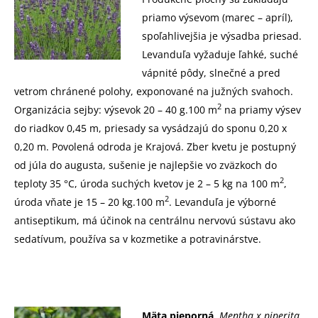
priamo výsevom (marec – apríl),
spoľahlivejšia je výsadba priesad.
Levanduľa vyžaduje ľahké, suché
vápnité pôdy, slnečné a pred
vetrom chránené polohy, exponované na južných svahoch.
2
Organizácia sejby: výsevok 20 – 40 g.100 m
na priamy výsev
do riadkov 0,45 m, priesady sa vysádzajú do sponu 0,20 x
0,20 m. Povolená odroda je Krajová. Zber kvetu je postupný
od júla do augusta, sušenie je najlepšie vo zväzkoch do
2
teploty 35 °C, úroda suchých kvetov je 2 – 5 kg na 100 m
,
2
úroda vňate je 15 – 20 kg.100 m
. Levanduľa je výborné
antiseptikum, má účinok na centrálnu nervovú sústavu ako
sedatívum, používa sa v kozmetike a potravinárstve.
Mäta pieporná
Mentha x piperita