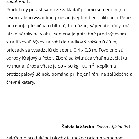
eupatoria
L.
Produkčný porast sa môže zakladať priamo semenom (na
jeseň), alebo výsadbou priesad (september – október). Repík
potrebuje piesočnato-hlinité, humózne, vápenaté pôdy, má
nízke nároky na vlahu, semená je potrebné pred výsevom
stratifikovať. Výsev sa robí do riadkov širokých 0,40 m,
priesady sa vysádzajú do sponu 0,4 x 0,3 m. Povolené sú
odrody Krajový a Peter. Zberá sa kvitnúca vňať na začiatku
2
kvitnutia, úroda vňate je 50 – 60 kg.100 m
. Repík má
protizápalový účinok, pomáha pri hojení rán, na žalúdočné a
črevné katary.
Šalvia lekárska
Salvia officinalis
L.
Založenie produkčnej plochy je možné priamo semenom