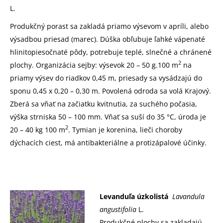
L.
Produkčný porast sa zakladá priamo výsevom v apríli, alebo
výsadbou priesad (marec). Dúška obľubuje ľahké vápenaté
hlinitopiesočnaté pôdy, potrebuje teplé, slnečné a chránené
2
plochy. Organizácia sejby: výsevok 20 – 50 g.100 m
na
priamy výsev do riadkov 0,45 m, priesady sa vysádzajú do
sponu 0,45 x 0,20 – 0,30 m. Povolená odroda sa volá Krajový.
Zberá sa vňať na začiatku kvitnutia, za suchého počasia,
výška strniska 50 – 100 mm. Vňať sa suší do 35 °C, úroda je
2
20 – 40 kg 100 m
. Tymian je korenina, lieči choroby
dýchacích ciest, má antibakteriálne a protizápalové účinky.
Levanduľa úzkolistá
Lavandula
angustifolia
L.
Produkčné plochy sa zakladajú