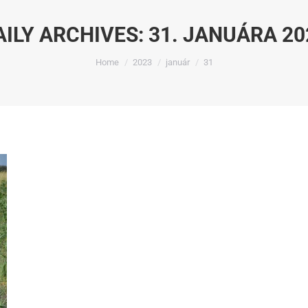
AILY ARCHIVES:
31. JANUÁRA 20
You are here:
Home
2023
január
31