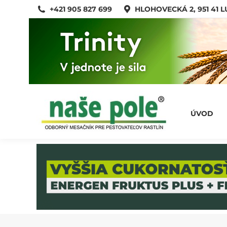
+421 905 827 699
HLOHOVECKÁ 2, 951 41 
ÚVOD
ÚVOD