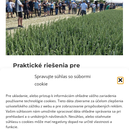
Praktické riešenia pre
poľnohospodárov na poľnom dni
Spravujte súhlas so súbormi
v Špačinciach
cookie
Spravodajstvo
25. júna 2025
Pre ukladanie, alebo prístup k informáciám ohľadne vášho zariadenia
používame technológie cookies. Tieto dáta zbierame za účelom zlepšenia
Poľný deň, ktorý sa konal na pozemkoch
uzívateľského zážitku z webu a pre zobrazovanie prispôsobených reklám.
Poľnohospodárskeho družstva Špačince, bol
Vašim súhlasom nám umožníte spracovať dáta ohľadne správania sa pri
prehliadaní a o unikátných návštevách. Nesúhlas, alebo stiahnutie
príkladom odbornej spolupráce medzi poprednými
súhlasu s cookies môže mať negatívny dopad na určité vlastnosti a
spoločnosťami v agrosektore. Podujatie
funkcie.