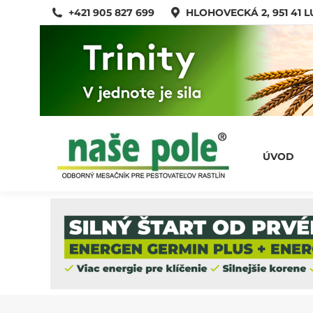
+421 905 827 699
HLOHOVECKÁ 2, 951 41 
ÚVOD
ÚVOD