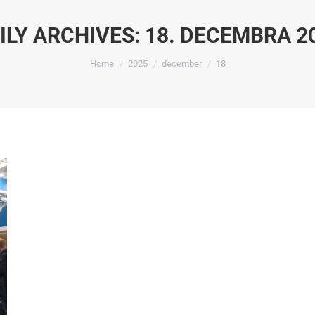
ILY ARCHIVES:
18. DECEMBRA 2
You are here:
Home
2025
december
18