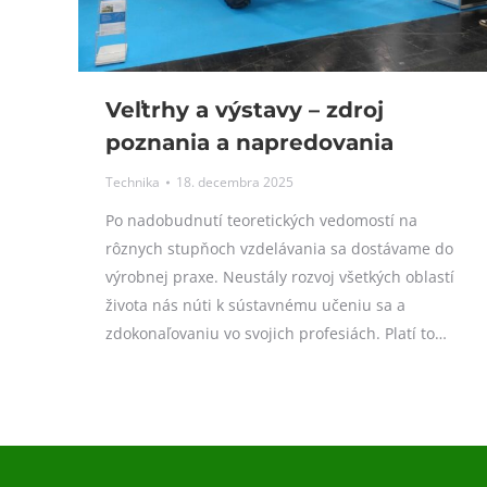
Veľtrhy a výstavy – zdroj
poznania a napredovania
Technika
18. decembra 2025
Po nadobudnutí teoretických vedomostí na
rôznych stupňoch vzdelávania sa dostávame do
výrobnej praxe. Neustály rozvoj všetkých oblastí
života nás núti k sústavnému učeniu sa a
zdokonaľovaniu vo svojich profesiách. Platí to…