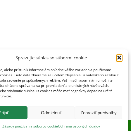
Spravujte súhlas so súbormi cookie
ie, alebo prístup k informáciám ohľadne vášho zariadenia používame
cookies. Tieto dáta zbierame za účelom zlepšenia uzívateľského zážitku z
zobrazovanie prispôsobených reklám. Vašim súhlasom nám umožníte
ta ohľadne správania sa pri prehliadaní a o unikátných návštevách.
lebo stiahnutie súhlasu s cookies môže mať negatívny dopad na určité
funkcie.
Prijať
Odmietnuť
Zobraziť predvoľby
Zásady používania súborov cookie
Ochrana osobných údajov
©Naše pole 2019. Všetky práva vyhradené.