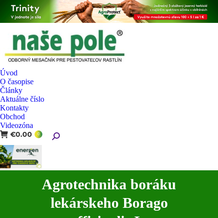
Úvod
O časopise
Články
Aktuálne číslo
Kontakty
Obchod
Videozóna
€
0.00
Search:
0
Agrotechnika boráku
lekárskeho Borago
You are here: