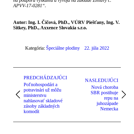
na podporu výskumu a vývoja na základe Zmluvy č.
APVV-17-0281“.
Autor: Ing. I. Čičová, PhD., VÚRV Piešťany, Ing. V.
Sitkey, PhD., Axxence Slovakia s.r.o.
Kategória:
Špeciálne plodiny
22. júla 2022
Post
navigation
PREDCHÁDZAJÚCI
NASLEDUJÚCI
Poľnohospodári a
Nová choroba
potravinári už môžu
SBR postihuje
ministerstvu
Previous
Next
repu na
nahlasovať skladové
post:
post:
juhozápade
zásoby základných
Nemecka
komodít