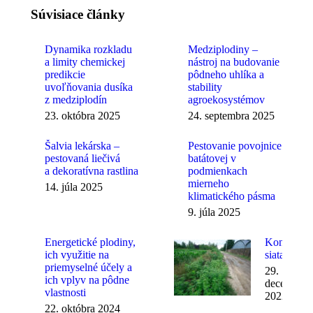
Súvisiace články
Dynamika rozkladu
Medziplodiny –
a limity chemickej
nástroj na budovanie
predikcie
pôdneho uhlíka a
uvoľňovania dusíka
stability
z medziplodín
agroekosystémov
23. októbra 2025
24. septembra 2025
Šalvia lekárska –
Pestovanie povojnice
pestovaná liečivá
batátovej v
a dekoratívna rastlina
podmienkach
mierneho
14. júla 2025
klimatického pásma
9. júla 2025
Energetické plodiny,
Konopa
ich využitie na
siata (I)
priemyselné účely a
29.
ich vplyv na pôdne
decembra
vlastnosti
2022
22. októbra 2024