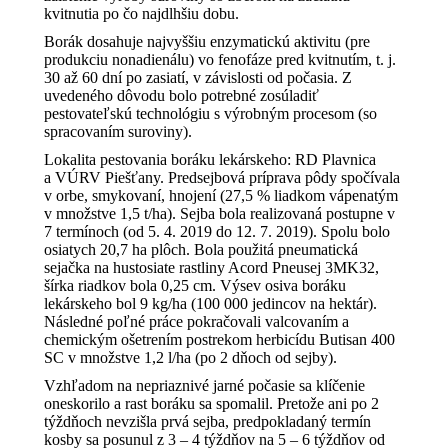
kvitnutia po čo najdlhšiu dobu.
Borák dosahuje najvyššiu enzymatickú aktivitu (pre
produkciu nonadienálu) vo fenofáze pred kvitnutím, t. j.
30 až 60 dní po zasiatí, v závislosti od počasia. Z
uvedeného dôvodu bolo potrebné zosúladiť
pestovateľskú technológiu s výrobným procesom (so
spracovaním suroviny).
Lokalita pestovania boráku lekárskeho: RD Plavnica
a VÚRV Piešťany. Predsejbová príprava pôdy spočívala
v orbe, smykovaní, hnojení (27,5 % liadkom vápenatým
v množstve 1,5 t/ha). Sejba bola realizovaná postupne v
7 termínoch (od 5. 4. 2019 do 12. 7. 2019). Spolu bolo
osiatych 20,7 ha plôch. Bola použitá pneumatická
sejačka na hustosiate rastliny Acord Pneusej 3MK32,
šírka riadkov bola 0,25 cm. Výsev osiva boráku
lekárskeho bol 9 kg/ha (100 000 jedincov na hektár).
Následné poľné práce pokračovali valcovaním a
chemickým ošetrením postrekom herbicídu Butisan 400
SC v množstve 1,2 l/ha (po 2 dňoch od sejby).
Vzhľadom na nepriaznivé jarné počasie sa klíčenie
oneskorilo a rast boráku sa spomalil. Pretože ani po 2
týždňoch nevzišla prvá sejba, predpokladaný termín
kosby sa posunul z 3 – 4 týždňov na 5 – 6 týždňov od