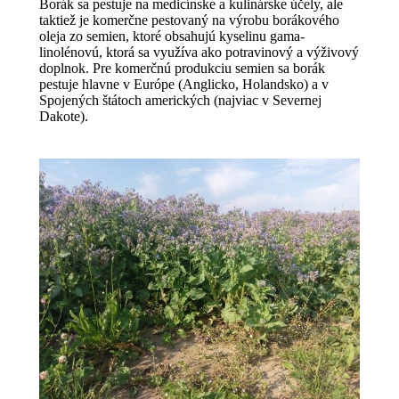
Borák sa pestuje na medicínske a kulinárske účely, ale
taktiež je komerčne pestovaný na výrobu borákového
oleja zo semien, ktoré obsahujú kyselinu gama-
linolénovú, ktorá sa využíva ako potravinový a výživový
doplnok. Pre komerčnú produkciu semien sa borák
pestuje hlavne v Európe (Anglicko, Holandsko) a v
Spojených štátoch amerických (najviac v Severnej
Dakote).