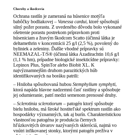
Choroby a škodcovia
Ochrana rastlín je zameraná na húsenice motýľa
babôčky bodliakovej –
Vanessa cardui
, ktoré spôsobujú
silný požer porastu. Z uvedeného dôvodu bolo vykonané
ošetrenie porastu postrekom prípravkom proti
húseniciam a žravým škodcom Scatto (účinná látka je
deltamethrin v koncentrácii 25 g/l (2,5 %), povolený do
byliniek a zeleniny. Ďalšie vhodné prípravky sú
NEEMAZAL-T/S® (účinná látka Azadirachtin 10,6 g/l
(1,1 % hm), prípadne biologické insekticídne prípravky:
Lepinox Plus, SpinTor alebo Biobit XL. K
najvýznamnejším druhom parazitických húb
identifikovaných na boráku patrili:
– Hniloba spôsobovaná hubou
Stemphylium symphyti
,
ktorá napáda hlavne nadzemnú časť rastliny a spôsobuje
jej odumieranie, patrí medzi semenom prenosné druhy.
–
Sclerotinia sclerotiorum
– patogén ktorý spôsobuje
bielu hnilobu, má široké hostiteľské spektrum rastlín ako
hospodárky významných, tak aj burín. Charakteristickou
vlastnosťou patogéna je produkcia čiernych
hľúzkovitých útvarov nazývaných skleróciá, najmä vo
vnútri infikovanej stonky, ktorými patogén prežíva v