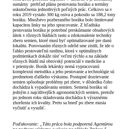
sumárny prehľad plánu pestovania boráku a termíny
uskutočnenia jednotlivých poľných prác. Celkovo sa v
roku 2019 vysialo 300 kg osiva a pokosilo sa 188,2 tony
boráku. Množstvo pozberaného boráku bolo limitované
kapacitou linky na jeho spracovanie. Z hľadiska
pestovania boráku je potrebné preskúmanie obsahových
látok v rôznych štádiách rastu a zdokonalenie techniky
zberu semien, ktoré musí byť optimalizované pre danú
lokalitu. Porovnaním rôznych odrôd sme zistili, že ide o
ľahko pestovateľnú rastlinu, ktorá v optimálnych
podmienkach dokáže rásť veľmi rýchlo a na základe
rôznych štúdií má obrovský potenciál v medicíne a
v priemysle. Borák lekársky nemá vypracovanú
komplexnú metodiku a jeho pestovanie a technológie sú
predmetom ďalšieho výskumu. Postupné dozrievanie
semien spôsobuje problémy pri zbere, v dôsledku čoho
dochádza k vypadávaniu semien. Semená boráku sú
jedným z najcitlivejších agronomických semien, pretože
po jednom roku skladovania dochádza k výraznému
zhoršeniu ich kvality. Preto sa hneď po zbere musia
vyčistiť a vysušiť.
Poďakovanie: „Táto práca bola podporená Agentúrou