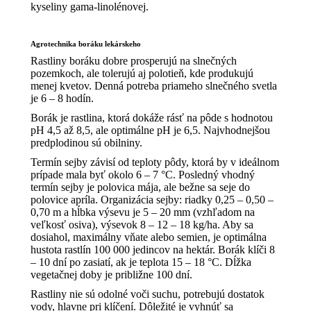
kyseliny gama-linolénovej.
Agrotechnika boráku lekárskeho
Rastliny boráku dobre prosperujú na slnečných
pozemkoch, ale tolerujú aj polotieň, kde produkujú
menej kvetov. Denná potreba priameho slnečného svetla
je 6 – 8 hodín.
Borák je rastlina, ktorá dokáže rásť na pôde s hodnotou
pH 4,5 až 8,5, ale optimálne pH je 6,5. Najvhodnejšou
predplodinou sú obilniny.
Termín sejby závisí od teploty pôdy, ktorá by v ideálnom
prípade mala byť okolo 6 – 7 °C. Posledný vhodný
termín sejby je polovica mája, ale bežne sa seje do
polovice apríla. Organizácia sejby: riadky 0,25 – 0,50 –
0,70 m a hĺbka výsevu je 5 – 20 mm (vzhľadom na
veľkosť osiva), výsevok 8 – 12 – 18 kg/ha. Aby sa
dosiahol, maximálny vňate alebo semien, je optimálna
hustota rastlín 100 000 jedincov na hektár. Borák klíči 8
– 10 dní po zasiatí, ak je teplota 15 – 18 °C. Dĺžka
vegetačnej doby je približne 100 dní.
Rastliny nie sú odolné voči suchu, potrebujú dostatok
vody, hlavne pri klíčení. Dôležité je vyhnúť sa