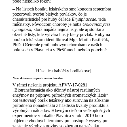
pôde niekoľko rokov.
– Na listoch boráku lekárskeho sme koncom septembra
pozorovali tvorbu bielych povlakov, čo je
charakteristické pre huby čeľade
Erysiphaceae
, teda
múčnatky. Pôvodcom choroby je huba
Golovinomyces
cynoglossi
, ktorá napáda najmä listy, ale aj stonku a
okvetné listy, kde vytvára hustý biely povlak. Huby na
boráku lekárskom identifikoval Mgr. Martin Pastirčák,
PhD. Ošetrenie proti hubovým chorobám v našich
pokusoch v Plavnici a v Piešťanoch nebolo potrebné.
Húsenica babôčky bodliakovej
Naše skúsenosti s pestovaním boráku
V rámci riešenia projektu APVV-17-0281
„Biotransformácia ako účinný nástroj rastlinných
enzýmov na prípravu prírodných aromatických látok“
bol testovaný borák lekársky ako surovina na získanie
prírodného nonadienálu z hľadiska kvality produktu a
výrobných nákladov. Hlavným cieľom veľkoplošných
experimentov v lokalite Plavnica v roku 2019 bolo
nájdenie vhodných termínov pre postupné výsevy pre
zaistenie výroby suroviny so zberom na začiatku