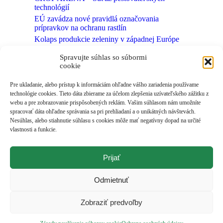
technológií
EÚ zavádza nové pravidlá označovania
prípravkov na ochranu rastlín
Kolaps produkcie zeleniny v západnej Európe
Neviditeľný svet pôdnych mikroorganizmov
Spravujte súhlas so súbormi
môže ukrývať nové fungicídy
cookie
Kvasinka zo SAV môže pomôcť kukurici lepšie
zvládať sucho
Pre ukladanie, alebo prístup k informáciám ohľadne vášho zariadenia používame
technológie cookies. Tieto dáta zbierame za účelom zlepšenia uzívateľského zážitku z
webu a pre zobrazovanie prispôsobených reklám. Vašim súhlasom nám umožníte
spracovať dáta ohľadne správania sa pri prehliadaní a o unikátných návštevách.
Nesúhlas, alebo stiahnutie súhlasu s cookies môže mať negatívny dopad na určité
vlastnosti a funkcie.
Prijať
Odmietnuť
Zobraziť predvoľby