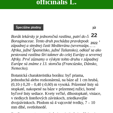
officinalis L.
Špeciálne plodiny
júl
22
Borák lekársky je jednoročná rastlina, patrí do čeľade
Boraginaceae. Tento druh pochádza pravdepodobne zo
2022
západnej a strednej časti Mediteránu (severozápadná
Afrika, južné Španielsko, južné Taliansko), odkiaľ sa ako
pestovaná rastlina šíri takmer do celej Európy a severnej
Afriky. Prvé záznamy o výskyte tohto druhu v západnej
Európe sú známe z 13. storočia (Francúzsko, Dánsko,
Nemecko).
Botanická charakteristika boráku: byľ priama,
jednoduchá alebo rozkonárená, na báze až 1 cm hrubá,
(0,10-) 0,20 – 0,40 (-0,60) m vysoká. Prízemné listy sú
stopkaté, nakopené na báze v prízemnej ružici, horné
byľové listy sediace. Kvety veľké, dlhostopkaté, visiace,
v riedkych listeňových závinkoch, zriedkavejšie
dvojzávinkoch. Plodom sú 4 vajcovité tvrdky, 7 – 10
mm dlhé, svetlohnedé.