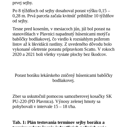
prvej sejby.
Po 8 týždňoch od sejby dosahoval porast výšku 0,15 –
0,28 m. Prvá parcela začala kvitnúť približne 10 týždňov
od sejby.
Tesne pred kosením, v mesiacoch jún, júl bol porast na
stanovištiach v Plavnici napadnutý húsenicami motýľa
babôčky bodliakovej, čo viedlo k rozsiahlym požerom
listov až k likvidácii rastliny. Z uvedeného dôvodu bolo
vykonané ošetrenie porastu prípravkom Scatto. V rokoch
2020 a 2021 boli všetky vysiate plochy bez škodcov.
Porast boráku lekárskeho zničený húsenicami babôčky
bodliakovej.
Zber sa uskutočnil pomocou samozberovej kosačky SK
PU-220 (PD Plavnica). Výnosy zelenej hmoty sa
pohybovali v intervale 15 – 18 t/ha.
Tab. 1: Plán testovania termínov sejby boráku a