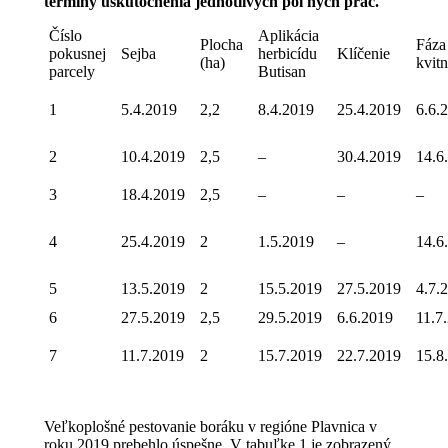
termíny uskutočnenia jednotlivých poľných prác.
Číslo
Aplikácia
Plocha
Fáza
pokusnej
Sejba
herbicídu
Klíčenie
(ha)
kvit
parcely
Butisan
1
5.4.2019
2,2
8.4.2019
25.4.2019
6.6.
2
10.4.2019
2,5
–
30.4.2019
14.6
3
18.4.2019
2,5
–
–
–
4
25.4.2019
2
1.5.2019
–
14.6
5
13.5.2019
2
15.5.2019
27.5.2019
4.7.
6
27.5.2019
2,5
29.5.2019
6.6.2019
11.7
7
11.7.2019
2
15.7.2019
22.7.2019
15.8
Veľkoplošné pestovanie boráku v regióne Plavnica v
roku 2019 prebehlo úspešne. V tabuľke 1 je zobrazený