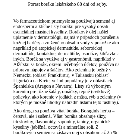
Porast boráku lekárskeho 88 dní od sejby.
Vo farmaceutickom priemysle sa používajú semená aj
endosperm a klíčne listy boráku pre vysoký obsah
esenciálnej mastnej kyseliny. Borákový olej našiel
uplatnenie v dermatológii, najmä v prípadoch porušenia
kožnej bariéry a zníženého obsahu vody v pokožke ako
napríklad pri atopickej dermatitíde, seboroickej
dermatitíde, kontaktnej dermatitíde, psoriáze, žihľavke a
iných. Borák sa využíva aj v gastronómii, napríklad v
Alžírsku sa borák, okrem liečebných účelov, používa na
prípravu nápojov a šalátov. Ako zelenina je bežný v
Nemecku (oblasť Frankfurtu), v Taliansku (oblasť
Ligúria) a na Kréte, veľmi populárny je v oblastiach
Španielska (Aragon a Navarra). Listy sú výborným
korením pre rôzne šaláty, omáčky, repné (cviklové)
polievky, ako korenie v jedlách z mäsa, rýb a zeleniny (v
ktorých je možné uhorky nahradiť listami tejto rastliny).
Ako droga sa používa vňať boráka Boraginis herba –
čerstvá, ale i sušená. Vňať boráka obsahuje slizy,
triesloviny, flavonoidy, saponíny, taníny, organické
kyseliny (jablčná, octová) a minerálne soli. Z
borákových semien sa získava olej s obsahom až 25 %