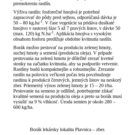
premokreniu rastlín.
Výživa rastlín: fosforečné hnojivá je potrebné
zapracovať do pôdy pred sejbou, odporúčaná dávka je
-1
50 – 80 kg.ha
. V čase vegetácie sa pridáva dusíkaté
hnojivo v rastovej fáze 5 až 7 pravých listov, v dávke 50
-1
(max. 120) kg N.ha
. Aplikácia hnojiva s vysokým
obsahom fosforu predlžuje obdobie kvitnutia rastlín.
Borák možno pestovať na produkciu zelenej hmoty,
suchej hmoty a semená (produkcia oleja). V prípade
pestovania na zelenú hmotu je dôležité zrezať kvetné
stonky na začiatku kvitnutia, aby sa podporilo vetvenie.
Rastliny budú kompaktnejšie a robustnejšie. Zrezanie
rastlín na polovicu veľkosti počas leta povzbudzuje
rastlinu k produkcii čerstvých, jemných listov na neskorý
zber. Priemerný výnos zelenej hmoty je 15 – 20 t/ha.
Pestovanie na semeno je odlišné, potrebujeme získať
kvalitné semená na produkciu oleja a preto sa borák musí
vysušiť na 9 % vlhkosť. Úroda semien je okolo 280 –
600 kg/ha.
Borák lekársky lokalita Plavnica – zber.