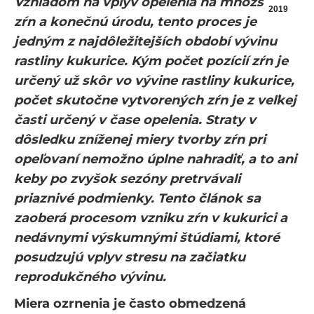
Vzhľadom na vplyv opelenia na množstvo
2019
zŕn a konečnú úrodu, tento proces je
jedným z najdôležitejších období vývinu
rastliny kukurice. Kým počet pozícií zŕn je
určený už skôr vo vývine rastliny kukurice,
počet skutočne vytvorených zŕn je z veľkej
časti určený v čase opelenia. Straty v
dôsledku zníženej miery tvorby zŕn pri
opeľovaní nemožno úplne nahradiť, a to ani
keby po zvyšok sezóny pretrvávali
priaznivé podmienky. Tento článok sa
zaoberá procesom vzniku zŕn v kukurici a
nedávnymi výskumnými štúdiami, ktoré
posudzujú vplyv stresu na začiatku
reprodukčného vývinu.
Miera ozrnenia je často obmedzená