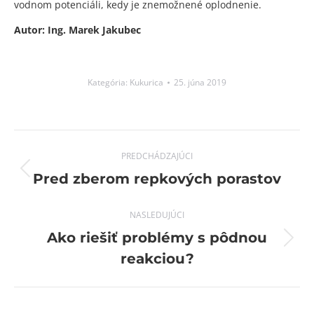
vodnom potenciáli, kedy je znemožnené oplodnenie.
Autor: Ing. Marek Jakubec
Kategória:
Kukurica
25. júna 2019
Post
PREDCHÁDZAJÚCI
navigation
Previous
Pred zberom repkových porastov
post:
NASLEDUJÚCI
Ako riešiť problémy s pôdnou
Next
reakciou?
post: