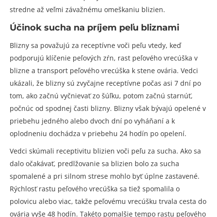
stredne až veľmi závažnému omeškaniu blizien.
Účinok sucha na príjem peľu bliznami
Blizny sa považujú za receptívne voči peľu vtedy, keď
podporujú klíčenie peľových zŕn, rast peľového vrecúška v
blizne a transport peľového vrecúška k stene ovária. Vedci
ukázali, že blizny sú zvyčajne receptívne počas asi 7 dní po
tom, ako začnú vyčnievať zo šúľku, potom začnú starnúť,
počnúc od spodnej časti blizny. Blizny však bývajú opelené v
priebehu jedného alebo dvoch dní po vyháňaní a k
oplodneniu dochádza v priebehu 24 hodín po opelení.
Vedci skúmali receptivitu blizien voči peľu za sucha. Ako sa
dalo očakávať, predlžovanie sa blizien bolo za sucha
spomalené a pri silnom strese mohlo byť úplne zastavené.
Rýchlosť rastu peľového vrecúška sa tiež spomalila o
polovicu alebo viac, takže peľovému vrecúšku trvala cesta do
ovária vyše 48 hodín. Takéto pomalšie tempo rastu peľového