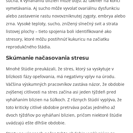
sucha, k vyháňaniu blizien môže dôjsť až takmer na konci
vymetávania. Aj sucho môže vyvolať ovariálnu dysfunkciu
alebo zastavenie rastu novovzniknutej zygoty, embrya alebo
zrna. Vysoké teploty, sucho, znížený slnečný svit a strata
listovej plochy – tieto spojenia boli identifikované ako
stresory, ktoré môžu postihnúť kukuricu na začiatku
reprodukčného štádia.
Skúmanie načasovania stresu
Mnohé štúdie preukázali, že stres, ktorý sa vyskytuje v
blízkosti fázy opeľovania, má negatívny vplyv na úrodu.
Väčšina výskumných pracovníkov zastáva názor, že obdobie
zvýšenej citlivosti na stres začína asi jeden týždeň pred
vyháňaním blizien na šúľkoch. Z rôznych štúdií vyplýva, že
toto kriticky citlivé obdobie pretrváva počas jedného až
dvoch týždňov po vyháňaní blizien, pričom niektoré štúdie
uvádzajú ešte dlhšie obdobie.