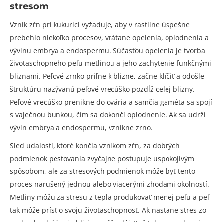
stresom
Vznik zŕn pri kukurici vyžaduje, aby v rastline úspešne
prebehlo niekoľko procesov, vrátane opelenia, oplodnenia a
vývinu embrya a endospermu. Súčasťou opelenia je tvorba
životaschopného peľu metlinou a jeho zachytenie funkčnými
bliznami. Peľové zrnko priľne k blizne, začne klíčiť a odošle
štruktúru nazývanú peľové vrecúško pozdĺž celej blizny.
Peľové vrecúško prenikne do ovária a samčia gaméta sa spojí
s vaječnou bunkou, čím sa dokončí oplodnenie. Ak sa udrží
vývin embrya a endospermu, vznikne zrno.
Sled udalostí, ktoré končia vznikom zŕn, za dobrých
podmienok pestovania zvyčajne postupuje uspokojivým
spôsobom, ale za stresových podmienok môže byť tento
proces narušený jednou alebo viacerými zhodami okolností.
Metliny môžu za stresu z tepla produkovať menej peľu a peľ
tak môže prísť o svoju životaschopnosť. Ak nastane stres zo