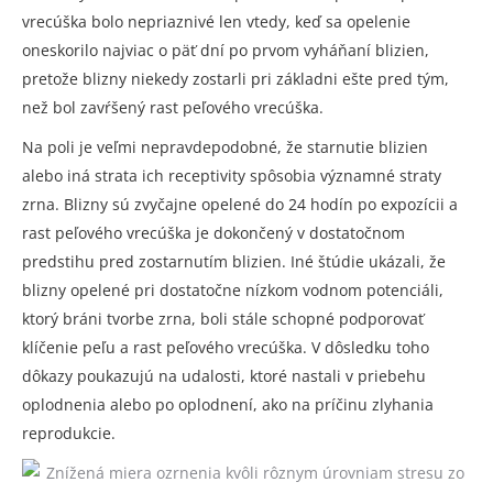
vrecúška bolo nepriaznivé len vtedy, keď sa opelenie
oneskorilo najviac o päť dní po prvom vyháňaní blizien,
pretože blizny niekedy zostarli pri základni ešte pred tým,
než bol zavŕšený rast peľového vrecúška.
Na poli je veľmi nepravdepodobné, že starnutie blizien
alebo iná strata ich receptivity spôsobia významné straty
zrna. Blizny sú zvyčajne opelené do 24 hodín po expozícii a
rast peľového vrecúška je dokončený v dostatočnom
predstihu pred zostarnutím blizien. Iné štúdie ukázali, že
blizny opelené pri dostatočne nízkom vodnom potenciáli,
ktorý bráni tvorbe zrna, boli stále schopné podporovať
klíčenie peľu a rast peľového vrecúška. V dôsledku toho
dôkazy poukazujú na udalosti, ktoré nastali v priebehu
oplodnenia alebo po oplodnení, ako na príčinu zlyhania
reprodukcie.