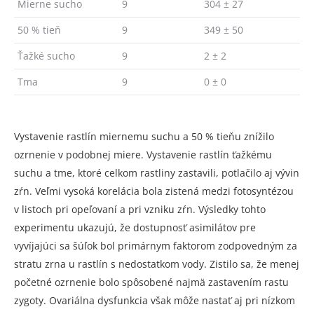
Mierne sucho
9
304 ± 27
50 % tieň
9
349 ± 50
Ťažké sucho
9
2 ± 2
Tma
9
0 ± 0
Vystavenie rastlín miernemu suchu a 50 % tieňu znížilo
ozrnenie v podobnej miere. Vystavenie rastlín ťažkému
suchu a tme, ktoré celkom rastliny zastavili, potlačilo aj vývin
zŕn. Veľmi vysoká korelácia bola zistená medzi fotosyntézou
v listoch pri opeľovaní a pri vzniku zŕn. Výsledky tohto
experimentu ukazujú, že dostupnosť asimilátov pre
vyvíjajúci sa šúľok bol primárnym faktorom zodpovedným za
stratu zrna u rastlín s nedostatkom vody. Zistilo sa, že menej
početné ozrnenie bolo spôsobené najmä zastavením rastu
zygoty. Ovariálna dysfunkcia však môže nastať aj pri nízkom