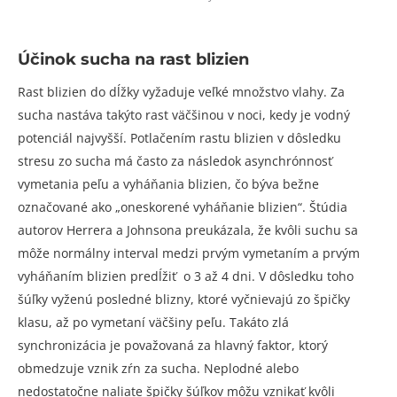
Účinok sucha na rast blizien
Rast blizien do dĺžky vyžaduje veľké množstvo vlahy. Za
sucha nastáva takýto rast väčšinou v noci, kedy je vodný
potenciál najvyšší. Potlačením rastu blizien v dôsledku
stresu zo sucha má často za následok asynchrónnosť
vymetania peľu a vyháňania blizien, čo býva bežne
označované ako „oneskorené vyháňanie blizien“. Štúdia
autorov Herrera a Johnsona preukázala, že kvôli suchu sa
môže normálny interval medzi prvým vymetaním a prvým
vyháňaním blizien predĺžiť o 3 až 4 dni. V dôsledku toho
šúľky vyženú posledné blizny, ktoré vyčnievajú zo špičky
klasu, až po vymetaní väčšiny peľu. Takáto zlá
synchronizácia je považovaná za hlavný faktor, ktorý
obmedzuje vznik zŕn za sucha. Neplodné alebo
nedostatočne naliate špičky šúľkov môžu vznikať kvôli