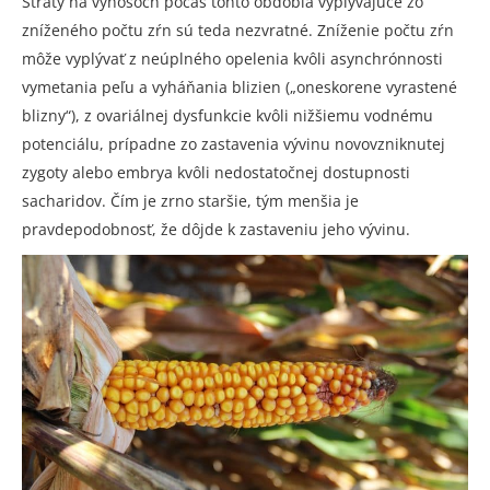
Straty na výnosoch počas tohto obdobia vyplývajúce zo
zníženého počtu zŕn sú teda nezvratné. Zníženie počtu zŕn
môže vyplývať z neúplného opelenia kvôli asynchrónnosti
vymetania peľu a vyháňania blizien („oneskorene vyrastené
blizny“), z ovariálnej dysfunkcie kvôli nižšiemu vodnému
potenciálu, prípadne zo zastavenia vývinu novovzniknutej
zygoty alebo embrya kvôli nedostatočnej dostupnosti
sacharidov. Čím je zrno staršie, tým menšia je
pravdepodobnosť, že dôjde k zastaveniu jeho vývinu.