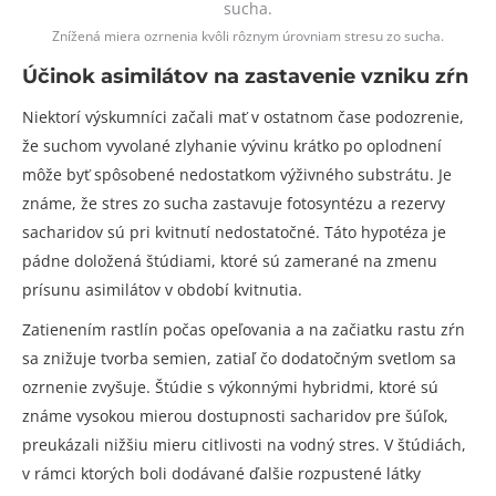
Znížená miera ozrnenia kvôli rôznym úrovniam stresu zo sucha.
Účinok asimilátov na zastavenie vzniku zŕn
Niektorí výskumníci začali mať v ostatnom čase podozrenie,
že suchom vyvolané zlyhanie vývinu krátko po oplodnení
môže byť spôsobené nedostatkom výživného substrátu. Je
známe, že stres zo sucha zastavuje fotosyntézu a rezervy
sacharidov sú pri kvitnutí nedostatočné. Táto hypotéza je
pádne doložená štúdiami, ktoré sú zamerané na zmenu
prísunu asimilátov v období kvitnutia.
Zatienením rastlín počas opeľovania a na začiatku rastu zŕn
sa znižuje tvorba semien, zatiaľ čo dodatočným svetlom sa
ozrnenie zvyšuje. Štúdie s výkonnými hybridmi, ktoré sú
známe vysokou mierou dostupnosti sacharidov pre šúľok,
preukázali nižšiu mieru citlivosti na vodný stres. V štúdiách,
v rámci ktorých boli dodávané ďalšie rozpustené látky