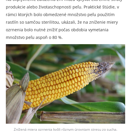
produkcie alebo životaschopnosti peľu. Praktické štúdie, v
rámci ktorých bolo obmedzené množstvo peľu použitím
rastlín so samčou sterilitou, ukázali, že na zníženie miery
ozrnenia bolo nutné znížiť počas obdobia vymetania
množstvo peľu aspoň o 80 %.
Znížená miera ozrnenia kvôli rôznym úrovniam stresu zo sucha.