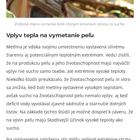
Znížená miera ozrnenia kvôli rôznym úrovniam stresu zo sucha.
Vplyv tepla na vymetanie peľu
Metlina je vďaka svojmu umiestneniu vystavená silnému
žiareniu aj potenciálnym teplotným extrémom. Vedci zistili,
že na produkciu peľu a jeho životaschopnosť majú najväčší
vplyv nie sucho samo osebe, ale extrémne vysoké teploty.
Niekoľko štúdií preukázalo, že životaschopnosť peľu in vitro
sa znížila, keď boli metliny vystavené vysokým teplotám,
avšak sucho na životaschopnosť peľu nemalo vplyv, aj keď
deficit vody vyvolával zjavné vädnutie a starnutie dolných
listov. Na základe týchto štúdií je možné dospieť k záveru, že
na vývin peľu majú škodlivejší účinok vysoké teploty ako
sucho.
Na ovplyvnenie založenia zŕn môžu vplývať extrémne straty