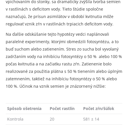
vpichovaním do stonky, sa dramaticky zvýšila tvorba semien
v rastlinách s deficitom vody. Tieto štúdie spoločne
naznačujú, že prísun asimilátov v období kvitnutia môže
regulovať vznik zŕn v rastlinách trpiacich deficitom vody.
Na ďalšie odskúšanie tejto hypotézy vedci naplánovali
paralelné experimenty, ktorými obmedzili fotosyntézu, a to
buď suchom alebo zatienením. Stres zo sucha bol vyvolaný
zadržaním vody na inhibíciu fotosyntézy o 50 % alebo 100 %
počas kvitnutia a na začiatku rastu zŕn. Zatienenie bolo
realizované za použitia plátna s 50 % tienením alebo úplným
zatemnením, taktiež na inhibíciu fotosyntézy o 50 % alebo
100 %. Účinok na vznik semien je znázornený nižšie:
Spôsob ošetrenia
Počet rastlín
Počet zŕn/šúľok
Kontrola
20
581 ± 14