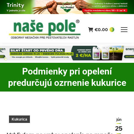
€
0.00
0
Podmienky pri opelení
You are here:
predurčujú ozrnenie kukurice
Kukurica
jún
25