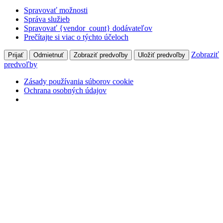
Spravovať možnosti
Správa služieb
Spravovať {vendor_count} dodávateľov
Prečítajte si viac o týchto účeloch
Zobraziť
Prijať
Odmietnuť
Zobraziť predvoľby
Uložiť predvoľby
predvoľby
Zásady používania súborov cookie
Ochrana osobných údajov
Skip
+421 905 827 699
Hlohovecká 2, 951 41 Lužianky
to
content
Môj účet
Prihlásiť
Facebook
page
opens
in
Naše Pole
new
odborný mesačník pre pestovateľov poľných plodín
window