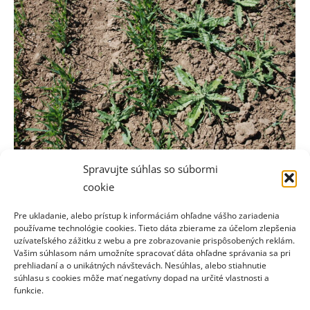
Spravujte súhlas so súbormi
Šetrný spôsob, ako dostať trváce
cookie
buriny pod kontrolu
Pre ukladanie, alebo prístup k informáciám ohľadne vášho zariadenia
Buriny
,
Spravodajstvo
,
Technika
24. novembra 2025
používame technológie cookies. Tieto dáta zbierame za účelom zlepšenia
uzívateľského zážitku z webu a pre zobrazovanie prispôsobených reklám.
Trváce buriny patria k najväčším prekážkam
Vašim súhlasom nám umožníte spracovať dáta ohľadne správania sa pri
prehliadaní a o unikátných návštevách. Nesúhlas, alebo stiahnutie
modernej rastlinnej výroby. Pýr plazivý a pichliač
súhlasu s cookies môže mať negatívny dopad na určité vlastnosti a
roľný majú silné koreňové systémy a dokážu prežívať
funkcie.
aj v náročných podmienkach, čo z nich robí