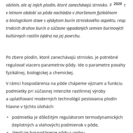
2020
obilnín, ale aj iných plodín, ktoré zanechávajú strnisko. Po zbere
v letnom období sa pôda nachádza v zhoršenom fyzikálnom
a biologickom stave s výskytom burín strniskového aspektu, resp.
trvácich druhov burín a súčasne vypadaných semien burinových
kultúrnych rastlín (výdrv) na jej povrchu.
Po zbere plodín, ktoré zanechávajú strnisko, je potrebné
regulovať viacero parametrov pôdy. Ide o parametre povahy
fyzikálnej, biologickej a chemickej.
V rámci hospodárenia na pôde chápeme význam a funkciu
podmietky pri súčasnej intenzite rastlinnej výroby
a uplatňovaní moderných technológií pestovania plodín
hlavne v týchto úlohách:
podmietka je dôležitým regulátorom termodynamických
(teplotných a vlahových) podmienok v pôde,
zlepšuje hospodárenie pôdy s vodou,