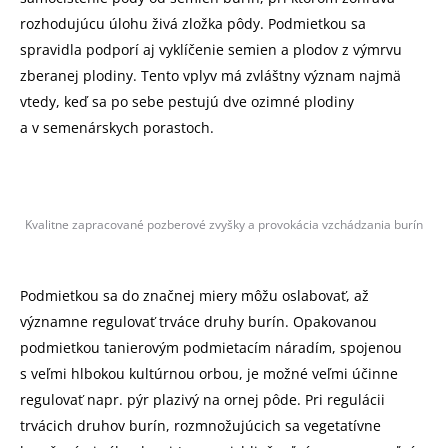
rozhodujúcu úlohu živá zložka pôdy. Podmietkou sa
spravidla podporí aj vyklíčenie semien a plodov z výmrvu
zberanej plodiny. Tento vplyv má zvláštny význam najmä
vtedy, keď sa po sebe pestujú dve ozimné plodiny
a v semenárskych porastoch.
Kvalitne zapracované pozberové zvyšky a provokácia vzchádzania burín
Podmietkou sa do značnej miery môžu oslabovať, až
významne regulovať trváce druhy burín. Opakovanou
podmietkou tanierovým podmietacím náradím, spojenou
s veľmi hlbokou kultúrnou orbou, je možné veľmi účinne
regulovať napr. pýr plazivý na ornej pôde. Pri regulácii
trvácich druhov burín, rozmnožujúcich sa vegetatívne