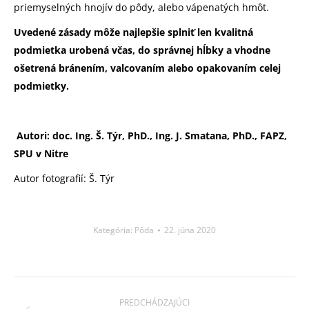
priemyselných hnojív do pôdy, alebo vápenatých hmôt.
Uvedené zásady môže najlepšie splniť len kvalitná
podmietka urobená včas, do správnej hĺbky a vhodne
ošetrená bránením, valcovaním alebo opakovaním celej
podmietky.
Autori: doc. Ing. Š. Týr, PhD., Ing. J. Smatana, PhD., FAPZ,
SPU v Nitre
Autor fotografií: Š. Týr
Kategória:
Pôda
22. júna 2020
Post
PREDCHÁDZAJÚCI