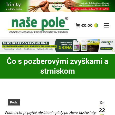
€
0.00
0
Čo s pozberovými zvyškami a
You are here:
strniskom
Pôda
jún
22
Podmietka je plytké obrábanie pôdy po zbere hustosiatych