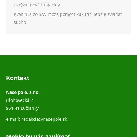
ukrývať nové fungicídy
Kvasinka zo SAV môže pomôcť kukurici lepšie zvládať
sucho
Kontakt
Naše pole, s.r.o.
Hlohovecká 2
951 41 Lužianky
e-mail:
redakcia@nasepole.sk
Mohlo by vás zaujímať