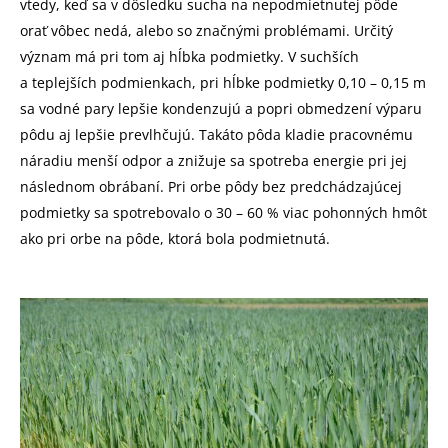
vtedy, keď sa v dôsledku sucha na nepodmietnutej pôde
orať vôbec nedá, alebo so značnými problémami. Určitý
význam má pri tom aj hĺbka podmietky. V suchších
a teplejších podmienkach, pri hĺbke podmietky 0,10 – 0,15 m
sa vodné pary lepšie kondenzujú a popri obmedzení výparu
pôdu aj lepšie prevlhčujú. Takáto pôda kladie pracovnému
náradiu menší odpor a znižuje sa spotreba energie pri jej
následnom obrábaní. Pri orbe pôdy bez predchádzajúcej
podmietky sa spotrebovalo o 30 – 60 % viac pohonných hmôt
ako pri orbe na pôde, ktorá bola podmietnutá.