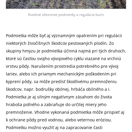
Kvalitné ošetrenie podmietky a regulácia burín
Podmietka môže byť aj významným opatrením pri regulácii
niektorých živočíšnych škodcov pestovaných plodín. Zo
skupiny hmyzu je podmietka účinná najmä pri tých druhoch,
ktoré sú časťou svojho vývojového cyklu viazané na vrchnú
vrstvu pôdy. Narušením prostredia potrebného pre vývoj
lariev, alebo ich priamym mechanickým poškodením pri
kyprení pôdy, sa môže predísť škodlivému premnoženiu
škodcov, napr. bodrušky obilnej, hrbáča obilného a i.
Podmietka je aj silným negatívnym zásahom do života
hraboša poľného a zabraňuje do určitej miery jeho
premnoženie. Vhodne vykonaná podmietka môže prispieť aj
k ochrane pôdy pred vodnou, alebo veternou eróziou.
Podmietku možno využiť aj na zapracovanie časti