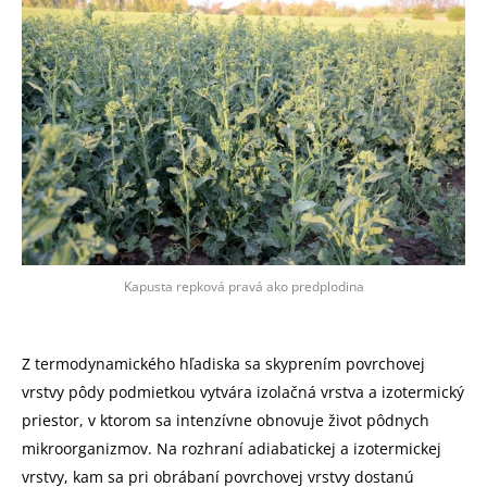
Kapusta repková pravá ako predplodina
Z termodynamického hľadiska sa skyprením povrchovej
vrstvy pôdy podmietkou vytvára izolačná vrstva a izotermický
priestor, v ktorom sa intenzívne obnovuje život pôdnych
mikroorganizmov. Na rozhraní adiabatickej a izotermickej
vrstvy, kam sa pri obrábaní povrchovej vrstvy dostanú