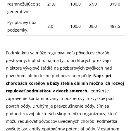
rozmnožujúce sa
21,0
100,0
67,0
319,0
generatívne
Pýr plazivý (iba
8,0
100,0
39,0
487,5
podzemky)
Podmietkou sa môže regulovať veľa pôvodcov chorôb
pestovaných plodín, najmä tých, pri ktorých prežívajú
niektoré vývojové štádiá na pozberových zvyškoch nad
povrchom, alebo tesne pod povrchom pôdy.
Napr. pri
chorobách koreňov a bázy stebla obilnín možno ich rozvoj
regulovať podmietkou v dvoch smeroch.
Jedným je
zapravenie kontaminovaných pozberových zvyškov pod
povrch pôdy. Druhým je prevzdušnenie pôdy, čím sa
podporí rozvoj niektorých skupín mikroorganizmov, ktoré
môžu redukovať pôvodcov uvedených chorôb. Podmietka
zvyšuje tzv. antifytopatogénny potenciál pôdy. V ostatnom