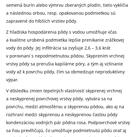
semená burín alebo výmrvu zberaných plodín, tieto vyklíčia
a následnou orbou, resp. opakovanou podmietkou sú
zapravené do hlbších vrstiev pôdy.
Z hľadiska hospodárenia pôdy s vodou umožňuje včas
a kvalitne urobená podmietka lepšie prenikanie zrážkovej
vody do pôdy. Jej infiltrácia sa zvyšuje 2,6 – 3,6 krát
v porovnaní s nepodmietnutou pôdou. Skyprením vrchnej
vrstvy pôdy sa prerušia kapilárne póry, a tým aj vzlínanie
vody až k povrchu pôdy, čím sa obmedzuje neproduktívny
výpar.
V dôsledku zmien tepelných vlastností skyprenej vrchnej
a neskyprenej povrchovej vrstvy pôdy, vytvára sa na
povrchu, medzi atmosférou a skyprenou pôdou, ako aj na
rozhraní medzi skyprenou a neskyprenou časťou pôdy
kondenzáciou vodných pár pôdna rosa. Podpovrchové vrstvy
sa ňou prevlhčujú, čo umožňuje podmietnutú pôdu orať aj