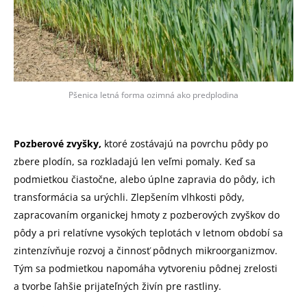
Pšenica letná forma ozimná ako predplodina
Pozberové zvyšky,
ktoré zostávajú na povrchu pôdy po
zbere plodín, sa rozkladajú len veľmi pomaly. Keď sa
podmietkou čiastočne, alebo úplne zapravia do pôdy, ich
transformácia sa urýchli. Zlepšením vlhkosti pôdy,
zapracovaním organickej hmoty z pozberových zvyškov do
pôdy a pri relatívne vysokých teplotách v letnom období sa
zintenzívňuje rozvoj a činnosť pôdnych mikroorganizmov.
Tým sa podmietkou napomáha vytvoreniu pôdnej zrelosti
a tvorbe ľahšie prijateľných živín pre rastliny.