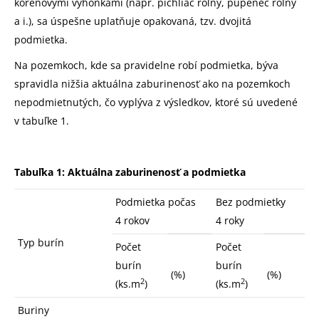
koreňovými výhonkami (napr. pichliač roľný, pupenec roľný
a i.), sa úspešne uplatňuje opakovaná, tzv. dvojitá
podmietka.
Na pozemkoch, kde sa pravidelne robí podmietka, býva
spravidla nižšia aktuálna zaburinenosť ako na pozemkoch
nepodmietnutých, čo vyplýva z výsledkov, ktoré sú uvedené
v tabuľke 1.
T
abuľka 1: Aktuálna zaburinenosť a podmietka
Podmietka počas
Bez podmietky
4 rokov
4 roky
Typ burín
Počet
Počet
burín
burín
(%)
(%)
2
2
(ks.m
)
(ks.m
)
Buriny