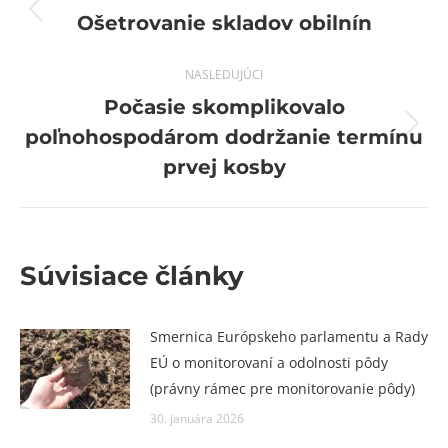
navigation
Previous
Ošetrovanie skladov obilnín
post:
NASLEDUJÚCI
Počasie skomplikovalo
Next
poľnohospodárom dodržanie termínu
post:
prvej kosby
Súvisiace články
Smernica Európskeho parlamentu a Rady
EÚ o monitorovaní a odolnosti pôdy
(právny rámec pre monitorovanie pôdy)
30. januára 2026