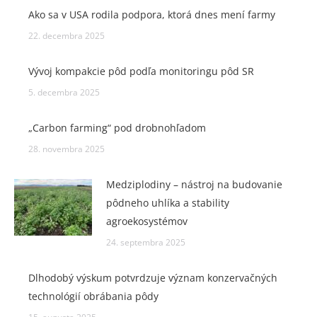
Ako sa v USA rodila podpora, ktorá dnes mení farmy
22. decembra 2025
Vývoj kompakcie pôd podľa monitoringu pôd SR
5. decembra 2025
„Carbon farming“ pod drobnohľadom
28. novembra 2025
Medziplodiny – nástroj na budovanie
pôdneho uhlíka a stability
agroekosystémov
24. septembra 2025
Dlhodobý výskum potvrdzuje význam konzervačných
technológií obrábania pôdy