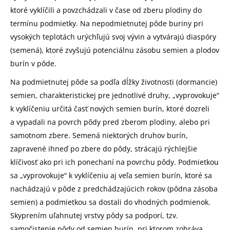
ktoré vyklíčili a povzchádzali v čase od zberu plodiny do
termínu podmietky. Na nepodmietnutej pôde buriny pri
vysokých teplotách urýchľujú svoj vývin a vytvárajú diaspóry
(semená), ktoré zvyšujú potenciálnu zásobu semien a plodov
burín v pôde.
Na podmietnutej pôde sa podľa dĺžky životnosti (dormancie)
semien, charakteristickej pre jednotlivé druhy, „vyprovokuje“
k vyklíčeniu určitá časť nových semien burín, ktoré dozreli
a vypadali na povrch pôdy pred zberom plodiny, alebo pri
samotnom zbere. Semená niektorých druhov burín,
zapravené ihneď po zbere do pôdy, strácajú rýchlejšie
klíčivosť ako pri ich ponechaní na povrchu pôdy. Podmietkou
sa „vyprovokuje“ k vyklíčeniu aj veľa semien burín, ktoré sa
nachádzajú v pôde z predchádzajúcich rokov (pôdna zásoba
semien) a podmietkou sa dostali do vhodných podmienok.
Skyprením uľahnutej vrstvy pôdy sa podporí, tzv.
samočistenie pôdy od semien burín, pri ktorom zohráva