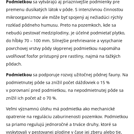
Podmietkou
sa vytvárajú aj priaznivejšie podmienky pre
premenu dusíkatých látok v pôde. S intenzívnou činnosťou
mikroorganizmov ale môže byť spojený aj nežiadúci rýchly
rozklad pôdneho humusu. Preto na pozemkoch, kde sa
nebudú pestovať medziplodiny, je účelné podmietať plytko,
do hĺbky 70 – 100 mm. Silnejšie prehrievanie a vysychanie
povrchovej vrstvy pôdy skyprenej podmietkou napomáha
uvoľňovať fosfor prístupný pre rastliny, najmä na ťažkých
pôdach.
Podmietkou
sa podporuje rozvoj užitočnej pôdnej fauny. Na
podmietnutej pôde sa znížil počet dážďoviek o 15 %
v porovnaní pred podmietkou, na nepodmietnutej pôde sa
znížil ich počet až o 70 %.
Veľmi významnú úlohu má podmietka ako mechanické
opatrenie na reguláciu zaburinenosti pozemkov. Podmietkou
sa priamo regulujú jednoročné a trváce druhy, ktoré sa
vyskytovali v pestovanej plodine v čase jej zberu alebo tie,