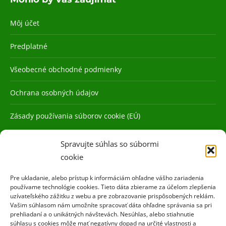
Môj účet
Predplatné
Všeobecné obchodné podmienky
Ochrana osobných údajov
Zásady používania súborov cookie (EÚ)
Spravujte súhlas so súbormi
cookie
Pre ukladanie, alebo prístup k informáciám ohľadne vášho zariadenia
používame technológie cookies. Tieto dáta zbierame za účelom zlepšenia
uzívateľského zážitku z webu a pre zobrazovanie prispôsobených reklám.
Vašim súhlasom nám umožníte spracovať dáta ohľadne správania sa pri
prehliadaní a o unikátných návštevách. Nesúhlas, alebo stiahnutie
súhlasu s cookies môže mať negatívny dopad na určité vlastnosti a