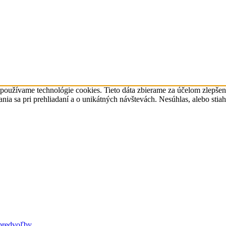
 používame technológie cookies. Tieto dáta zbierame za účelom zlepše
a sa pri prehliadaní a o unikátných návštevách. Nesúhlas, alebo stia
predvoľby