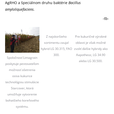
AgRHO a špeciálnom druhu baktérie
Bacillus
amyloliquefaciens
.
-tb-
Z najskoršieho
Pre kukuričné výrobné
sortimentu zaujal
oblasti je však možné
hybrid LG 30.315, FAO
zvoliť ďalšie hybridy ako
300.
Aapotheoz, LG 34.90
Spoločnosť Limagrain
alebo LG 30.500.
poskytuje pestovateľom
možnosť ošetrenia
osiva kukurice
technológiou stimulácie
Starcover, ktorá
umožňuje vytvorenie
bohatšieho koreňového
systému.