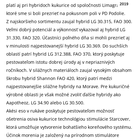
2019
platí aj pri hybridoch kukurice od spoločnosti Limagrain,
ktoré sme si boli prezrieť na pokusnom poli v PD Podolie.
Z najskoršieho sortimentu zaujal hybrid LG 30.315, FAO 300.
Veľmi dobrý potenciál a výkonnosť vykazoval aj hybrid LG
31.330, FAO 320. Účastníci poľného dňa si mohli prezrieť aj
v minulosti najpestovanejší hybrid LG 30.369. Do suchších
oblastí patrí hybrid LG 312.388, FAO 370, ktorý poskytuje
pestovateľom istotu dobrej úrody aj v nepriaznivých
ročníkoch. V silážnych materiáloch zaujal vysokým obsahom
škrobu hybrid Shannon FAO 420, ktorý patrí medzi
najpestovanejšie silážne hybridy na Morave. Pre kukuričné
výrobné oblasti je však možné zvoliť ďalšie hybridy ako
Aapotheoz, LG 34.90 alebo LG 30.500.
Akési eso v rukáve poskytuje pestovateľom možnosť
ošetrenia osiva kukurice technológiou stimulácie Starcover,
ktorá umožňuje vytvorenie bohatšieho koreňového systému.
Účinok morenia je založený na prírodnom stimulátore