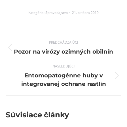
Kategória:
Spravodajstvo
21. októbra 2019
Post
PREDCHÁDZAJÚCI
navigation
Previous
Pozor na virózy ozimných obilnín
post:
NASLEDUJÚCI
Entomopatogénne huby v
Next
integrovanej ochrane rastlín
post:
Súvisiace články