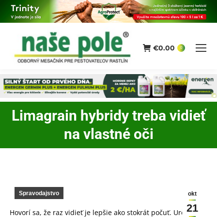
€
0.00
0
Limagrain hybridy treba vidieť
You are here:
na vlastné oči
Spravodajstvo
okt
21
Hovorí sa, že raz vidieť je lepšie ako stokrát počuť. Určite to