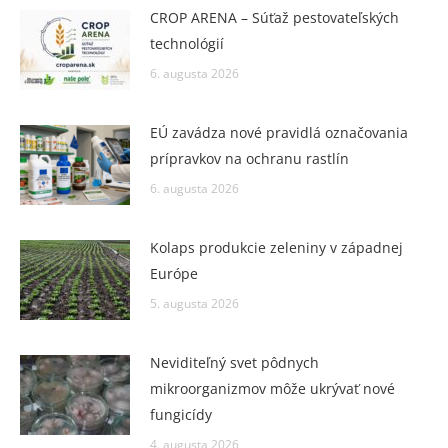
CROP ARENA – Súťaž pestovateľských
technológií
6. augusta 2026
EÚ zavádza nové pravidlá označovania
prípravkov na ochranu rastlín
6. augusta 2026
Kolaps produkcie zeleniny v západnej
Európe
5. augusta 2026
Neviditeľný svet pôdnych
mikroorganizmov môže ukrývať nové
fungicídy
4. augusta 2026