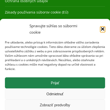
Ochrana osobných údajov
Zásady používania súborov cookie (EÚ)
Spravujte súhlas so súbormi
cookie
Pre ukladanie, alebo prístup k informáciám ohľadne vášho zariadenia
používame technológie cookies. Tieto dáta zbierame za účelom zlepšenia
uzívateľského zážitku z webu a pre zobrazovanie prispôsobených reklám.
Vašim súhlasom nám umožníte spracovať dáta ohľadne správania sa pri
prehliadaní a o unikátných návštevách. Nesúhlas, alebo stiahnutie
súhlasu s cookies môže mať negatívny dopad na určité vlastnosti a
funkcie.
Prijať
Odmietnuť
Zobraziť predvoľby