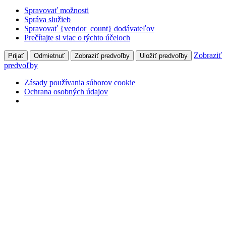
Spravovať možnosti
Správa služieb
Spravovať {vendor_count} dodávateľov
Prečítajte si viac o týchto účeloch
Zobraziť
Prijať
Odmietnuť
Zobraziť predvoľby
Uložiť predvoľby
predvoľby
Zásady používania súborov cookie
Ochrana osobných údajov
Skip
+421 905 827 699
Hlohovecká 2, 951 41 Lužianky
to
content
Môj účet
Prihlásiť
Facebook
page
opens
in
Naše Pole
new
odborný mesačník pre pestovateľov poľných plodín
window