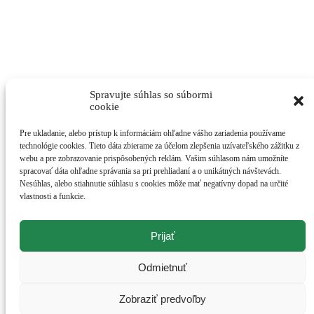
Môj účet
Predplatné
Všeobecné obchodné podmienky
Ochrana osobných údajov
Zásady používania súborov cookie (EÚ)
Spravujte súhlas so súbormi
cookie
Pre ukladanie, alebo prístup k informáciám ohľadne vášho zariadenia používame
technológie cookies. Tieto dáta zbierame za účelom zlepšenia uzívateľského zážitku z
webu a pre zobrazovanie prispôsobených reklám. Vašim súhlasom nám umožníte
spracovať dáta ohľadne správania sa pri prehliadaní a o unikátných návštevách.
Nesúhlas, alebo stiahnutie súhlasu s cookies môže mať negatívny dopad na určité
vlastnosti a funkcie.
Prijať
Odmietnuť
©Naše pole 2019. Všetky práva vyhradené.
Zobraziť predvoľby
Go
X