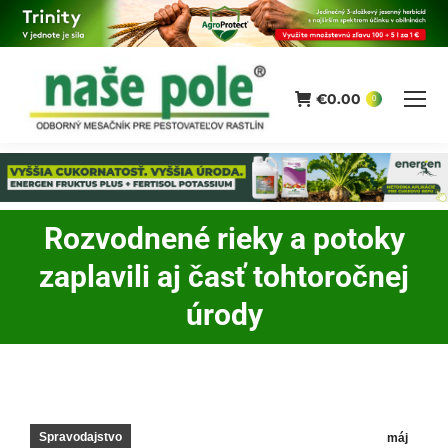
€
0.00
0
Rozvodnené rieky a potoky
zaplavili aj časť tohtoročnej
You are here:
úrody
Spravodajstvo
máj