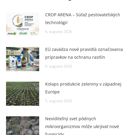
CROP ARENA – Súťaž pestovateľských
technológií
6. augusta 2026
EÚ zavádza nové pravidlá označovania
prípravkov na ochranu rastlín
6. augusta 2026
Kolaps produkcie zeleniny v západnej
Európe
5. augusta 2026
Neviditeľný svet pôdnych
mikroorganizmov môže ukrývať nové
fungicídy