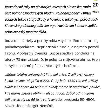
20
Rozvodnené toky na niektorých miestach Slovenska zaplavili aj
2021
časť poľnohospodárskych plodín. Poľnohospodári v blízkosti
vodných tokov rátajú škody a hovoria o lokálnych povodniach.
Slovenská poľnohospodárska a potravinárska komora spúšťa
celoslovenský monitor škôd.
Rozvodnené rieky a potoky robia v týchto dňoch starosti aj
poľnohospodárom. Nepriaznivá situácia je najmä v povodí
Hronu. V oblasti Slovenskej Ľupče spadlo z pondelka na
utorok 73 mm zrážok, čo je polovica májového úhrnu. Hron
sa vylial na ornú pôdu vo viacerých chotároch.
„Máme totálne zničených 27 ha kukurice. Z celkovej výmery
kukurice sme tak prišli o 22%, čo by bolo 1350 ton kukuričnej
siláže v hodnote 44 tisíc eur. Škody máme aj na ďalších poliach,
kde máme zasiate obilniny alebo hrach. Zatiaľ odhadujeme
celkové straty na 66 tisíc eur“,
uviedol predseda RD HRON
Slovenská Ľupča Igor Nemčok.