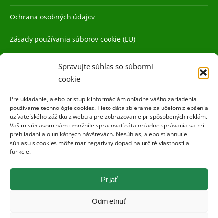
Ochrana osobných údajov
Zásady používania súborov cookie (EÚ)
Spravujte súhlas so súbormi
cookie
Pre ukladanie, alebo prístup k informáciám ohľadne vášho zariadenia
používame technológie cookies. Tieto dáta zbierame za účelom zlepšenia
uzívateľského zážitku z webu a pre zobrazovanie prispôsobených reklám.
Vašim súhlasom nám umožníte spracovať dáta ohľadne správania sa pri
prehliadaní a o unikátných návštevách. Nesúhlas, alebo stiahnutie
súhlasu s cookies môže mať negatívny dopad na určité vlastnosti a
funkcie.
Prijať
Odmietnuť