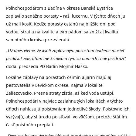
Poľnohospodárom z Badína v okrese Banská Bystrica
zaplavilo senážne porasty – raž, lucernu. V týchto dňoch ju
už mali kosiť. Keďže porasty ostanú najbližšie dni pod
vodou, stratia na kvalite a tým pádom sa zníži aj kvalita
samotného krmiva pre zvieratá.
„Už dnes vieme, že kvôli zaplaveným porastom budeme musieť
pridávať zvieratám iné krmivo a tým sa nám ich chov predraží“,
dodal predseda PD Badín Mojmír Haško.
Lokálne záplavy na porastoch ozimín a jarín majú aj
pestovatelia v Levickom okrese, najmä v lokalite
Želiezovecko. Presné straty zistia, až keď voda ustúpi.
Poľnohospodári v najviac zasiahnutých lokalitách v týchto
dňoch nahlasujú poisťovniam jednotlivé škody. Poisťovne ich
vyzývajú, aby si úrodu poisťovali vo väčšom, pretože štát im
časť poistného preplatí.
„Dnes evidujeme desiatky hlásení, ktoré nám pre aktuálne zrážky