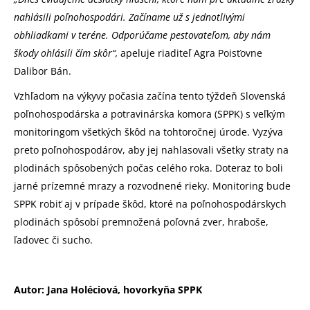
nahlásili poľnohospodári. Začíname už s jednotlivými
obhliadkami v teréne. Odporúčame pestovateľom, aby nám
škody ohlásili čím skôr“,
apeluje riaditeľ Agra Poisťovne
Dalibor Bán.
Vzhľadom na výkyvy počasia začína tento týždeň Slovenská
poľnohospodárska a potravinárska komora (SPPK) s veľkým
monitoringom všetkých škôd na tohtoročnej úrode. Vyzýva
preto poľnohospodárov, aby jej nahlasovali všetky straty na
plodinách spôsobených počas celého roka. Doteraz to boli
jarné prízemné mrazy a rozvodnené rieky. Monitoring bude
SPPK robiť aj v prípade škôd, ktoré na poľnohospodárskych
plodinách spôsobí premnožená poľovná zver, hraboše,
ľadovec či sucho.
Autor: Jana Holéciová, hovorkyňa SPPK