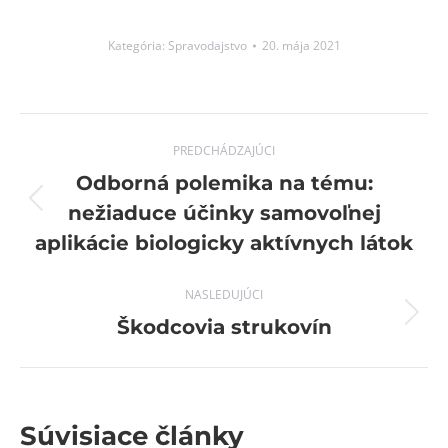
Kategória:
Spravodajstvo
20. mája 2021
Post
PREDCHÁDZAJÚCI
navigation
Odborná polemika na tému:
Previous
nežiaduce účinky samovoľnej
post:
aplikácie biologicky aktívnych látok
NASLEDUJÚCI
Next
Škodcovia strukovín
post:
Súvisiace články