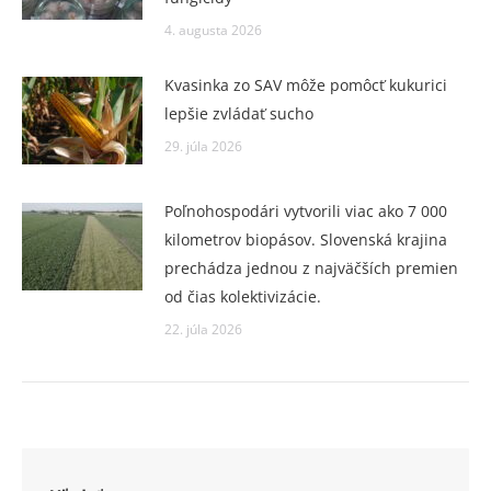
4. augusta 2026
Kvasinka zo SAV môže pomôcť kukurici
lepšie zvládať sucho
29. júla 2026
Poľnohospodári vytvorili viac ako 7 000
kilometrov biopásov. Slovenská krajina
prechádza jednou z najväčších premien
od čias kolektivizácie.
22. júla 2026