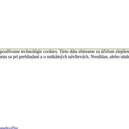
 používame technológie cookies. Tieto dáta zbierame za účelom zlepše
a sa pri prehliadaní a o unikátných návštevách. Nesúhlas, alebo stia
predvoľby