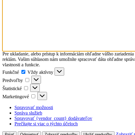
Pre ukladanie, alebo prístup k informáciám ohľadne vášho zariadenia
reklám. Vašim súhlasom nám umožníte spracovať dáta ohľadne správani
vlastnosti a funkcie.
Funkčné
Funkčné
Vždy aktívny
Predvoľby
Predvoľby
Štatistické
Štatistické
Marketingové
Marketingové
Spravovať možnosti
Správa služieb
Spravovať {vendor_count} dodávateľov
Prečítajte si viac o týchto účeloch
Zobraziť 
Prijať
Odmietnuť
Zobraziť predvoľby
Uložiť predvoľby