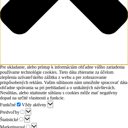
Pre ukladanie, alebo prístup k informáciám ohľadne vášho zariadenia
používame technológie cookies. Tieto dáta zbierame za účelom
zlepšenia uzívateľského zážitku z webu a pre zobrazovanie
prispôsobených reklám. Vašim súhlasom nám umožníte spracovať dáta
ohľadne správania sa pri prehliadaní a o unikátných návštevách.
Nesúhlas, alebo stiahnutie súhlasu s cookies môže mať negatívny
dopad na určité vlastnosti a funkcie.
Funkčné
Funkčné
Vždy aktívny
Predvoľby
Predvoľby
Štatistické
Štatistické
Marketingové
Marketingové