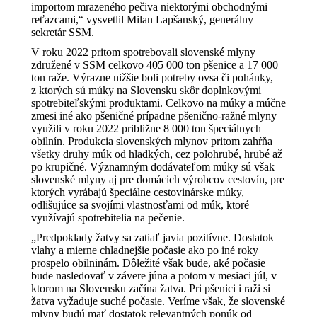
importom mrazeného pečiva niektorými obchodnými
reťazcami,“ vysvetlil Milan Lapšanský, generálny
sekretár SSM.
V roku 2022 pritom spotrebovali slovenské mlyny
združené v SSM celkovo 405 000 ton pšenice a 17 000
ton raže. Výrazne nižšie boli potreby ovsa či pohánky,
z ktorých sú múky na Slovensku skôr doplnkovými
spotrebiteľskými produktami. Celkovo na múky a múčne
zmesi iné ako pšeničné prípadne pšenično-ražné mlyny
využili v roku 2022 približne 8 000 ton špeciálnych
obilnín. Produkcia slovenských mlynov pritom zahŕňa
všetky druhy múk od hladkých, cez polohrubé, hrubé až
po krupičné. Významným dodávateľom múky sú však
slovenské mlyny aj pre domácich výrobcov cestovín, pre
ktorých vyrábajú špeciálne cestovinárske múky,
odlišujúce sa svojími vlastnosťami od múk, ktoré
využívajú spotrebitelia na pečenie.
„Predpoklady žatvy sa zatiaľ javia pozitívne. Dostatok
vlahy a mierne chladnejšie počasie ako po iné roky
prospelo obilninám. Dôležité však bude, aké počasie
bude nasledovať v závere júna a potom v mesiaci júl, v
ktorom na Slovensku začína žatva. Pri pšenici i raži si
žatva vyžaduje suché počasie. Veríme však, že slovenské
mlyny budú mať dostatok relevantných ponúk od