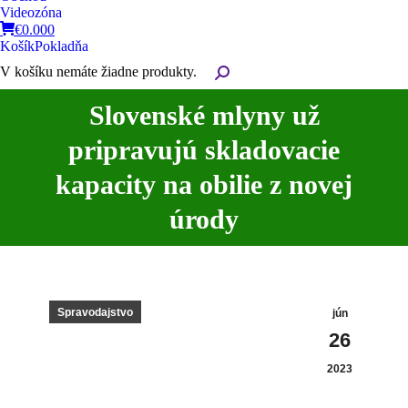
Videozóna
€
0.00
0
Košík
Pokladňa
V košíku nemáte žiadne produkty.
Search:
Slovenské mlyny už
pripravujú skladovacie
You are here:
kapacity na obilie z novej
úrody
Spravodajstvo
jún
26
2023