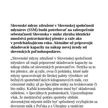
Slovenské mlyny združené v Slovenskej spoločnosti
mlynárov (SSM) budú potrebovať na zabezpečenie
sebestačnosti Slovenska v múke zhruba identické
množstvá potravinárskej pšenice a raže ako
v predchádzajúcom roku. Aktuálne už pripravujú
skladovacie kapacity na nákup novej úrody od
slovenských poľnohospodárov.
„Slovenské mlyny združené v Slovenskej spoločnosti
mlynárov už majú pripravené skladovacie kapacity na
nákup obilia od slovenských pestovateľov. Netýka sa to
len pšenice, ale aj raže, ovsa či pohánky, ktoré naše
mlyny spracovávajú do širokej palety výrobkov od
bežných spotrebiteľských kilogramových múk, cez
celozrnné múky až po špeciálne múky na kváskovanie či
bio múky. Každá komodita pritom musí byť skladovaná
oddelene, v špeciálnych podmienkach. Upozorňujeme
však, že medziročný pokles spotreby obilnín
slovenskými mlynmi môže byť spôsobený zvyšujúcim sa
dovozom múk z Poľska a z Ukrajiny a rastúcim