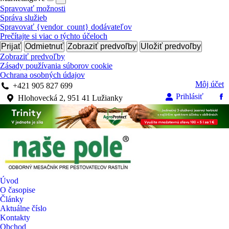
Spravovať možnosti
Správa služieb
Spravovať {vendor_count} dodávateľov
Prečítajte si viac o týchto účeloch
Prijať
Odmietnuť
Zobraziť predvoľby
Uložiť predvoľby
Zobraziť predvoľby
Zásady používania súborov cookie
Ochrana osobných údajov
Môj účet
+421 905 827 699
Prihlásiť
Hlohovecká 2, 951 41 Lužianky
Fa
pa
op
in
n
w
Úvod
O časopise
Články
Aktuálne číslo
Kontakty
Obchod