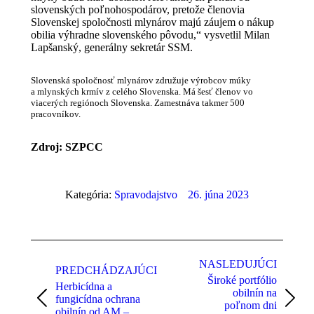
slovenských poľnohospodárov, pretože členovia
Slovenskej spoločnosti mlynárov majú záujem o nákup
obilia výhradne slovenského pôvodu,“ vysvetlil Milan
Lapšanský, generálny sekretár SSM.
Slovenská spoločnosť mlynárov združuje výrobcov múky
a mlynských krmív z celého Slovenska. Má šesť členov vo
viacerých regiónoch Slovenska. Zamestnáva takmer 500
pracovníkov.
Zdroj: SZPCC
Kategória:
Spravodajstvo
26. júna 2023
Post
navigation
NASLEDUJÚCI
PREDCHÁDZAJÚCI
Široké portfólio
Herbicídna a
obilnín na
fungicídna ochrana
Previous
Next
poľnom dni
obilnín od AM –