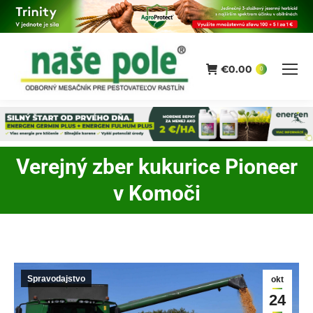
€
0.00
0
Verejný zber kukurice Pioneer
You are here:
v Komoči
Spravodajstvo
okt
24