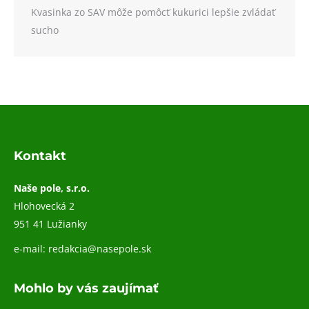
Kvasinka zo SAV môže pomôcť kukurici lepšie zvládať
sucho
Kontakt
Naše pole, s.r.o.
Hlohovecká 2
951 41 Lužianky
e-mail:
redakcia@nasepole.sk
Mohlo by vás zaujímať