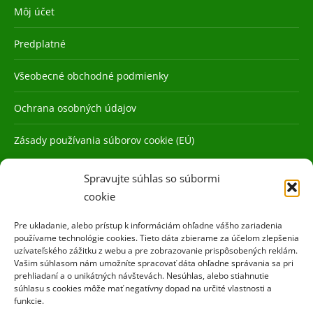
Môj účet
Predplatné
Všeobecné obchodné podmienky
Ochrana osobných údajov
Zásady používania súborov cookie (EÚ)
Spravujte súhlas so súbormi
cookie
Pre ukladanie, alebo prístup k informáciám ohľadne vášho zariadenia
používame technológie cookies. Tieto dáta zbierame za účelom zlepšenia
uzívateľského zážitku z webu a pre zobrazovanie prispôsobených reklám.
Vašim súhlasom nám umožníte spracovať dáta ohľadne správania sa pri
prehliadaní a o unikátných návštevách. Nesúhlas, alebo stiahnutie
súhlasu s cookies môže mať negatívny dopad na určité vlastnosti a
funkcie.