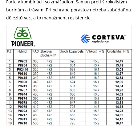
Forte v kombinácii so zmáčadlom Šaman proti širokolistým
burinám a trávam. Pri ochrane porastov netreba zabúdať na
dôleźitú vec, a to manažment rezistencie.