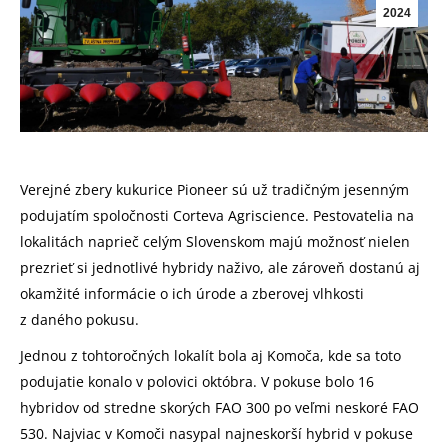
2024
Verejné zbery kukurice Pioneer sú už tradičným jesenným
podujatím spoločnosti Corteva Agriscience. Pestovatelia na
lokalitách naprieč celým Slovenskom majú možnosť nielen
prezrieť si jednotlivé hybridy naživo, ale zároveň dostanú aj
okamžité informácie o ich úrode a zberovej vlhkosti
z daného pokusu.
Jednou z tohtoročných lokalít bola aj Komoča, kde sa toto
podujatie konalo v polovici októbra. V pokuse bolo 16
hybridov od stredne skorých FAO 300 po veľmi neskoré FAO
530. Najviac v Komoči nasypal najneskorší hybrid v pokuse