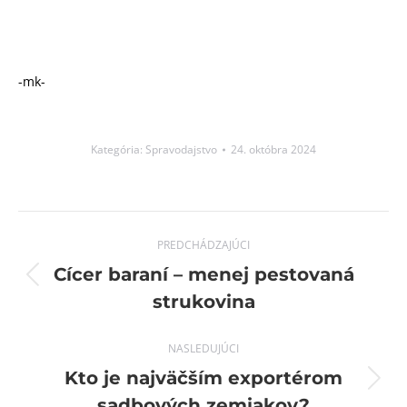
-mk-
Kategória:
Spravodajstvo
24. októbra 2024
Post
PREDCHÁDZAJÚCI
navigation
Cícer baraní – menej pestovaná
Previous
strukovina
post:
NASLEDUJÚCI
Kto je najväčším exportérom
Next
sadbových zemiakov?