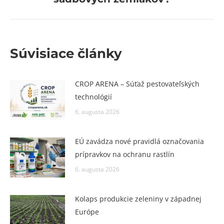
post:
Súvisiace články
CROP ARENA – Súťaž pestovateľských
technológií
6. augusta 2026
EÚ zavádza nové pravidlá označovania
prípravkov na ochranu rastlín
6. augusta 2026
Kolaps produkcie zeleniny v západnej
Európe