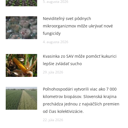
5. augusta 2026
Neviditeľný svet pôdnych
mikroorganizmov môže ukrývať nové
fungicídy
4. augusta 2026
Kvasinka zo SAV môže pomôcť kukurici
lepšie zvládať sucho
29. júla 2026
Poľnohospodári vytvorili viac ako 7 000
kilometrov biopásov. Slovenská krajina
prechádza jednou z najväčších premien
od čias kolektivizácie.
22. júla 2026