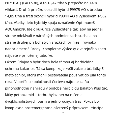
P0710 AQ (FAO 530), a to 16,47 t/ha v prepočte na 14 %
vlhkosť. Druhú priečku obsadil hybrid P9975 AQ s úrodou
14,85 t/ha a tretí skončil hybrid P9944 AQ s výsledkom 14,62
t/ha. Všetky tieto hybridy spája označenie Optimum®
AQUAmax®. Ide o kukurice vyšľachtené tak, aby na jednej
strane odolávali v náročných podmienkach sucha a na
strane druhej pri bohatých zrážkach priniesli rovnako
nadpriemerné úrody. Kompletné výsledky z verejného zberu
nájdete v priloženej tabuľke.
Okrem údajov o hybridoch bola témou aj herbicídna
ochrana kukurice. Tá sa komplikuje kvôli zákazu úč. látky S-
metolachlor, ktorú mohli pestovatelia používať do júla tohto
roka. V porfóliu spoločnosti Corteva nájdete za ňu
plnohodnotnú náhradu v podobe herbicídu Balaton Plus (úč.
látky pethoxamid + terbuthylazine) na ničenie
dvojklíčnolistových burín a jednoročných tráv. Pokus bol
komplexne postemergentne ošetrený prípravkom Principal