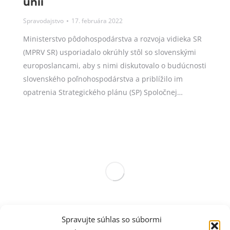
únii
Spravodajstvo
17. februára 2022
Ministerstvo pôdohospodárstva a rozvoja vidieka SR
(MPRV SR) usporiadalo okrúhly stôl so slovenskými
europoslancami, aby s nimi diskutovalo o budúcnosti
slovenského poľnohospodárstva a priblížilo im
opatrenia Strategického plánu (SP) Spoločnej…
Spravujte súhlas so súbormi