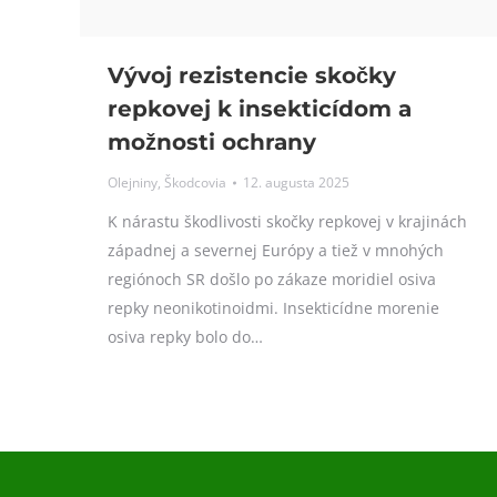
Vývoj rezistencie skočky
repkovej k insekticídom a
možnosti ochrany
Olejniny
,
Škodcovia
12. augusta 2025
K nárastu škodlivosti skočky repkovej v krajinách
západnej a severnej Európy a tiež v mnohých
regiónoch SR došlo po zákaze moridiel osiva
repky neonikotinoidmi. Insekticídne morenie
osiva repky bolo do…