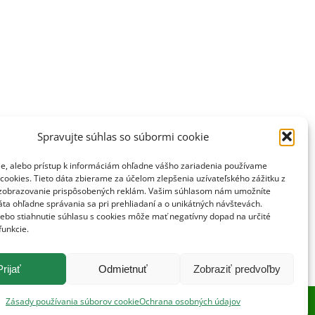
Spravujte súhlas so súbormi cookie
ie, alebo prístup k informáciám ohľadne vášho zariadenia používame
cookies. Tieto dáta zbierame za účelom zlepšenia uzívateľského zážitku z
zobrazovanie prispôsobených reklám. Vašim súhlasom nám umožníte
ta ohľadne správania sa pri prehliadaní a o unikátných návštevách.
lebo stiahnutie súhlasu s cookies môže mať negatívny dopad na určité
funkcie.
Prijať
Odmietnuť
Zobraziť predvoľby
Zásady používania súborov cookie
Ochrana osobných údajov
©Naše pole 2019. Všetky práva vyhradené.