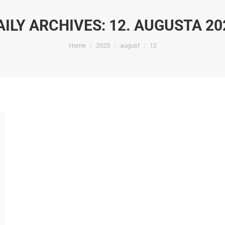
AILY ARCHIVES:
12. AUGUSTA 20
You are here:
Home
2025
august
12