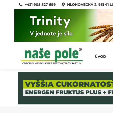
+421 905 827 699
HLOHOVECKÁ 2, 951 41 
ÚVOD
ÚVOD