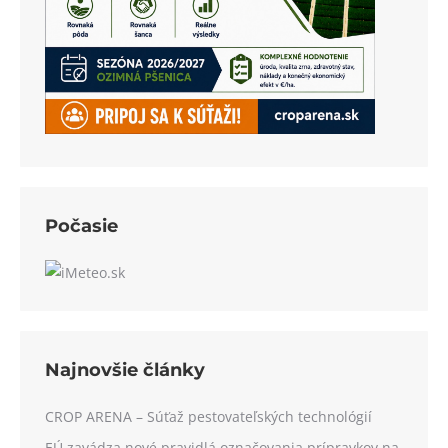
Počasie
Najnovšie články
CROP ARENA – Súťaž pestovateľských technológií
EÚ zavádza nové pravidlá označovania prípravkov na