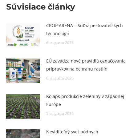
Súvisiace články
CROP ARENA – Súťaž pestovateľských
technológií
6. augusta 2026
EÚ zavádza nové pravidlá označovania
prípravkov na ochranu rastlín
6. augusta 2026
Kolaps produkcie zeleniny v západnej
Európe
5. augusta 2026
Neviditeľný svet pôdnych