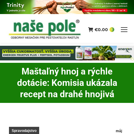
€
0.00
0
Maštaľný hnoj a rýchle
dotácie: Komisia ukázala
You are here:
recept na drahé hnojivá
Spravodajstvo
máj