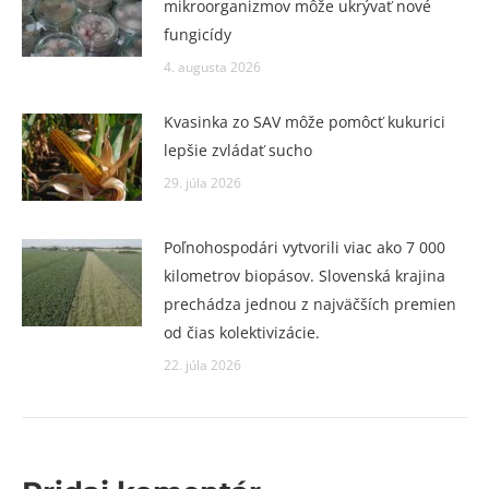
mikroorganizmov môže ukrývať nové
fungicídy
4. augusta 2026
Kvasinka zo SAV môže pomôcť kukurici
lepšie zvládať sucho
29. júla 2026
Poľnohospodári vytvorili viac ako 7 000
kilometrov biopásov. Slovenská krajina
prechádza jednou z najväčších premien
od čias kolektivizácie.
22. júla 2026