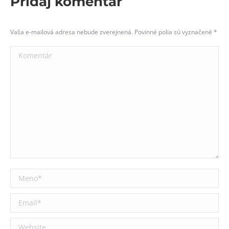
Pridaj komentár
Vaša e-mailová adresa nebude zverejnená. Povinné polia sú vyznačené
*
Komentár
Meno *
Email *
Website