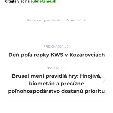
Čítajte viac na
eubrief.sme.sk
Kategória:
Spravodajstvo
22. mája 2026
Post
PREDCHÁDZAJÚCI
navigation
Previous
Deň poľa repky KWS v Kozárovciach
post:
NASLEDUJÚCI
Brusel mení pravidlá hry: Hnojivá,
Next
biometán a precízne
post:
poľnohospodárstvo dostanú prioritu