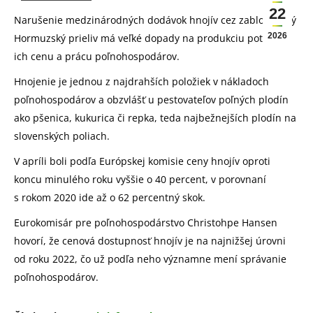
22
Narušenie medzinárodných dodávok hnojív cez zablokovaný
2026
Hormuzský prieliv má veľké dopady na produkciu potravín,
ich cenu a prácu poľnohospodárov.
Hnojenie je jednou z najdrahších položiek v nákladoch
poľnohospodárov a obzvlášť u pestovateľov poľných plodín
ako pšenica, kukurica či repka, teda najbežnejších plodín na
slovenských poliach.
V apríli boli podľa Európskej komisie ceny hnojív oproti
koncu minulého roku vyššie o 40 percent, v porovnaní
s rokom 2020 ide až o 62 percentný skok.
Eurokomisár pre poľnohospodárstvo Christohpe Hansen
hovorí, že cenová dostupnosť hnojív je na najnižšej úrovni
od roku 2022, čo už podľa neho významne mení správanie
poľnohospodárov.