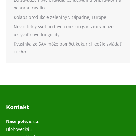
ochranu rastlín
Kolaps produkcie zeleniny v západnej Európe
Neviditeľný svet pôdnych mikroorganizmov môže
ukrývať nové fungicídy
Kvasinka zo SAV môže pomôcť kukurici lepšie zvládať
sucho
Kontakt
Naše pole, s.r.o.
Hlohovecká 2