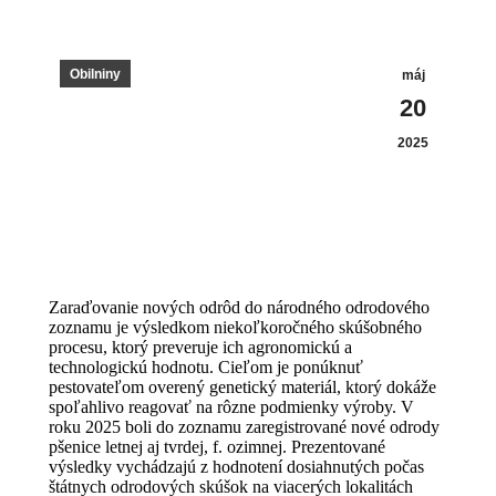
Obilniny
máj
20
2025
Zaraďovanie nových odrôd do národného odrodového
zoznamu je výsledkom niekoľkoročného skúšobného
procesu, ktorý preveruje ich agronomickú a
technologickú hodnotu. Cieľom je ponúknuť
pestovateľom overený genetický materiál, ktorý dokáže
spoľahlivo reagovať na rôzne podmienky výroby. V
roku 2025 boli do zoznamu zaregistrované nové odrody
pšenice letnej aj tvrdej, f. ozimnej. Prezentované
výsledky vychádzajú z hodnotení dosiahnutých počas
štátnych odrodových skúšok na viacerých lokalitách