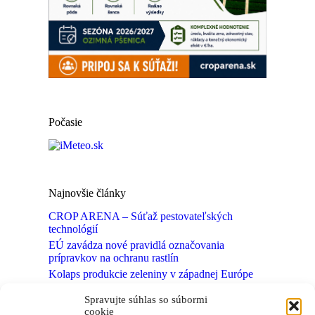
Počasie
Najnovšie články
CROP ARENA – Súťaž pestovateľských
technológií
EÚ zavádza nové pravidlá označovania
prípravkov na ochranu rastlín
Kolaps produkcie zeleniny v západnej Európe
Neviditeľný svet pôdnych mikroorganizmov
Spravujte súhlas so súbormi
môže ukrývať nové fungicídy
cookie