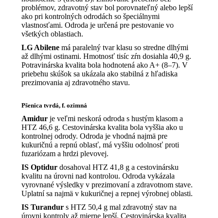
problémov, zdravotný stav bol porovnateľný alebo lepší
ako pri kontrolných odrodách so špeciálnymi
vlastnosťami. Odroda je určená pre pestovanie vo
všetkých oblastiach.
LG Abilene
má paralelný tvar klasu so stredne dlhými
až dlhými ostinami. Hmotnosť tisíc zŕn dosiahla 40,9 g.
Potravinárska kvalita bola hodnotená ako A+ (8–7). V
priebehu skúšok sa ukázala ako stabilná z hľadiska
prezimovania aj zdravotného stavu.
Pšenica tvrdá, f. ozimná
Amidur
je veľmi neskorá odroda s hustým klasom a
HTZ 46,6 g. Cestovinárska kvalita bola vyššia ako u
kontrolnej odrody. Odroda je vhodná najmä pre
kukuričnú a repnú oblasť, má vyššiu odolnosť proti
fuzariózam a hrdzi plevovej.
IS Optidur
dosahoval HTZ 41,8 g a cestovinársku
kvalitu na úrovni nad kontrolou. Odroda vykázala
vyrovnané výsledky v prezimovaní a zdravotnom stave.
Uplatní sa najmä v kukuričnej a repnej výrobnej oblasti.
IS Turandur
s HTZ 50,4 g mal zdravotný stav na
úrovni kontroly až mierne lepší. Cestovinárska kvalita