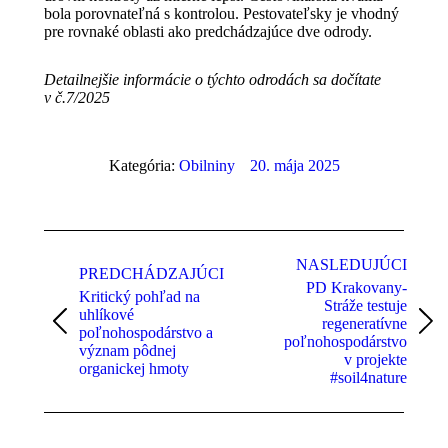
bola porovnateľná s kontrolou. Pestovateľsky je vhodný
pre rovnaké oblasti ako predchádzajúce dve odrody.
Detailnejšie informácie o týchto odrodách sa dočítate
v č.7/2025
Kategória:
Obilniny
20. mája 2025
Post
navigation
NASLEDUJÚCI
PREDCHÁDZAJÚCI
PD Krakovany-
Kritický pohľad na
Stráže testuje
uhlíkové
regeneratívne
Previous
Next
poľnohospodárstvo a
poľnohospodárstvo
post:
post:
význam pôdnej
v projekte
organickej hmoty
#soil4nature