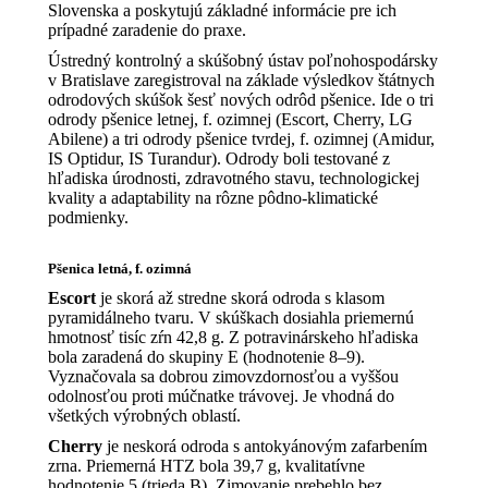
Slovenska a poskytujú základné informácie pre ich
prípadné zaradenie do praxe.
Ústredný kontrolný a skúšobný ústav poľnohospodársky
v Bratislave zaregistroval na základe výsledkov štátnych
odrodových skúšok šesť nových odrôd pšenice. Ide o tri
odrody pšenice letnej, f. ozimnej (Escort, Cherry, LG
Abilene) a tri odrody pšenice tvrdej, f. ozimnej (Amidur,
IS Optidur, IS Turandur). Odrody boli testované z
hľadiska úrodnosti, zdravotného stavu, technologickej
kvality a adaptability na rôzne pôdno-klimatické
podmienky.
Pšenica letná, f. ozimná
Escort
je skorá až stredne skorá odroda s klasom
pyramidálneho tvaru. V skúškach dosiahla priemernú
hmotnosť tisíc zŕn 42,8 g. Z potravinárskeho hľadiska
bola zaradená do skupiny E (hodnotenie 8–9).
Vyznačovala sa dobrou zimovzdornosťou a vyššou
odolnosťou proti múčnatke trávovej. Je vhodná do
všetkých výrobných oblastí.
Cherry
je neskorá odroda s antokyánovým zafarbením
zrna. Priemerná HTZ bola 39,7 g, kvalitatívne
hodnotenie 5 (trieda B). Zimovanie prebehlo bez