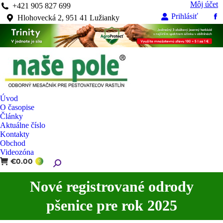
Môj účet
+421 905 827 699
Prihlásiť
Hlohovecká 2, 951 41 Lužianky
Fa
pa
op
in
n
w
Úvod
O časopise
Články
Aktuálne číslo
Kontakty
Obchod
Videozóna
€
0.00
Search:
0
Nové registrované odrody
You are here:
pšenice pre rok 2025