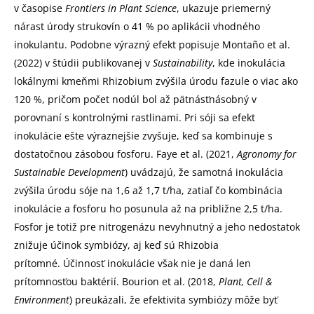
v časopise
Frontiers in Plant Science
, ukazuje priemerný
nárast úrody strukovín o 41 % po aplikácii vhodného
inokulantu. Podobne výrazný efekt popisuje Montaño et al.
(2022) v štúdii publikovanej v
Sustainability
, kde inokulácia
lokálnymi kmeňmi Rhizobium zvýšila úrodu fazule o viac ako
120 %, pričom počet nodúl bol až pätnásťnásobný v
porovnaní s kontrolnými rastlinami. Pri sóji sa efekt
inokulácie ešte výraznejšie zvyšuje, keď sa kombinuje s
dostatočnou zásobou fosforu. Faye et al. (2021,
Agronomy for
Sustainable Development
) uvádzajú, že samotná inokulácia
zvýšila úrodu sóje na 1,6 až 1,7 t/ha, zatiaľ čo kombinácia
inokulácie a fosforu ho posunula až na približne 2,5 t/ha.
Fosfor je totiž pre nitrogenázu nevyhnutný a jeho nedostatok
znižuje účinok symbiózy, aj keď sú Rhizobia
prítomné. Účinnosť inokulácie však nie je daná len
prítomnosťou baktérií. Bourion et al. (2018,
Plant, Cell &
Environment
) preukázali, že efektivita symbiózy môže byť