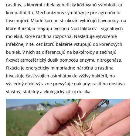
rastliny, s ktorými zdieľa geneticky kódovanú symbiotickú
kompatibilitu. Mechanizmus symbiózy je pre agronómiu
fascinujúci. Mladé korene strukovín vylučujú flavonoidy, na
ktoré Rhizobiá reagujú tvorbou Nod faktorov – signálnych
molekúl, ktoré rastlina rozpozná. Nasleduje vytvorenie
infekčnej nite, cez ktorú baktérie vstupujú do koreňových
buniek. V nich sa diferencujú na baktéroidy a začínajú
fixovať atmosférický dusík pomocou enzýmu nitrogenáza.
Fixácia je energeticky mimoriadne náročná a rastlina
investuje časť svojich asimilátov do výživy baktérií, no
výsledný efekt výrazne prevyšuje náklady: rastlina dostáva
vlastný, stabilný a ekologický zdroj dusíka.