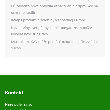
EÚ zavádza nové pravidlá označovania prípravkov na
ochranu rastlín
Kolaps produkcie zeleniny v západnej Európe
Neviditeľný svet pôdnych mikroorganizmov môže
ukrývať nové fungicídy
Kvasinka zo SAV môže pomôcť kukurici lepšie zvládať
sucho
Kontakt
Naše pole, s.r.o.