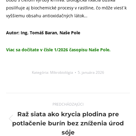
posilňuje aj biochemické procesy v rastline, čo môže viesť k
vyššiemu obsahu antioxidačných látok…
Autor: Ing. Tomáš Baran, Naše Pole
Viac sa dočítate v čísle 1/2026 časopisu Naše Pole.
Kategória:
Mikrobiológia
5. januára 2026
Post
PREDCHÁDZAJÚCI
navigation
Raž siata ako krycia plodina pre
Previous
potlačenie burín bez zníženia úrod
post:
sóje