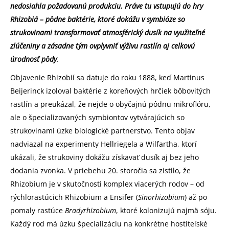
nedosiahla požadovanú produkciu. Práve tu vstupujú do hry
Rhizobiá – pôdne baktérie, ktoré dokážu v symbióze so
strukovinami transformovať atmosférický dusík na využiteľné
zlúčeniny a zásadne tým ovplyvniť výživu rastlín aj celkovú
úrodnosť pôdy
.
Objavenie Rhizobií sa datuje do roku 1888, keď Martinus
Beijerinck izoloval baktérie z koreňových hrčiek bôbovitých
rastlín a preukázal, že nejde o obyčajnú pôdnu mikroflóru,
ale o špecializovaných symbiontov vytvárajúcich so
strukovinami úzke biologické partnerstvo. Tento objav
nadviazal na experimenty Hellriegela a Wilfartha, ktorí
ukázali, že strukoviny dokážu získavať dusík aj bez jeho
dodania zvonka. V priebehu 20. storočia sa zistilo, že
Rhizobium je v skutočnosti komplex viacerých rodov – od
rýchlorastúcich Rhizobium a Ensifer (
Sinorhizobium
) až po
pomaly rastúce
Bradyrhizobium
, ktoré kolonizujú najmä sóju.
Každý rod má úzku špecializáciu na konkrétne hostiteľské