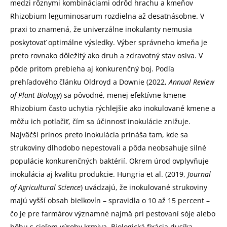
medzi rôznymi kombináciami odrôd hrachu a kmeňov
Rhizobium leguminosarum rozdielna až desaťnásobne. V
praxi to znamená, že univerzálne inokulanty nemusia
poskytovať optimálne výsledky. Výber správneho kmeňa je
preto rovnako dôležitý ako druh a zdravotný stav osiva. V
pôde pritom prebieha aj konkurenčný boj. Podľa
prehľadového článku Oldroyd a Downie (2022,
Annual Review
of Plant Biology
) sa pôvodné, menej efektívne kmene
Rhizobium často uchytia rýchlejšie ako inokulované kmene a
môžu ich potlačiť, čím sa účinnosť inokulácie znižuje.
Najväčší prínos preto inokulácia prináša tam, kde sa
strukoviny dlhodobo nepestovali a pôda neobsahuje silné
populácie konkurenčných baktérií. Okrem úrod ovplyvňuje
inokulácia aj kvalitu produkcie. Hungria et al. (2019,
Journal
of Agricultural Science
) uvádzajú, že inokulované strukoviny
majú vyšší obsah bielkovín – spravidla o 10 až 15 percent –
čo je pre farmárov významné najmä pri pestovaní sóje alebo
bôbu s cieľom výroby krmiva. Biologická fixácia dusíka