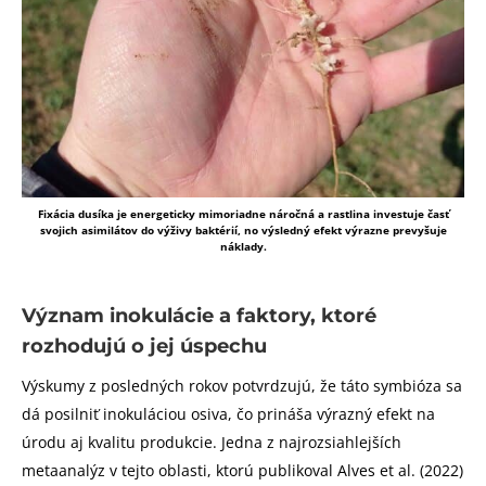
Fixácia dusíka je energeticky mimoriadne náročná a rastlina investuje časť
svojich asimilátov do výživy baktérií, no výsledný efekt výrazne prevyšuje
náklady.
Význam inokulácie a faktory, ktoré
rozhodujú o jej úspechu
Výskumy z posledných rokov potvrdzujú, že táto symbióza sa
dá posilniť inokuláciou osiva, čo prináša výrazný efekt na
úrodu aj kvalitu produkcie. Jedna z najrozsiahlejších
metaanalýz v tejto oblasti, ktorú publikoval Alves et al. (2022)