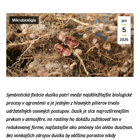
Mikrobiológia
jan
5
2026
Symbiotická fixácia dusíka patrí medzi najdôležitejšie biologické
procesy v agronómii a je jedným z hlavných pilierov trvalo
udržateľných osevných postupov. Dusík je síce najrozšírenejším
prvkom v atmosfére, no rastliny ho dokážu zužitkovať len v
redukovanej forme, najčastejšie ako amónny ión alebo dusičnan.
Bez vonkajších zdrojov dusíka by väčšina porastov nikdy