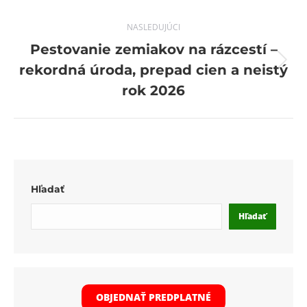
NASLEDUJÚCI
Pestovanie zemiakov na rázcestí –
Next
rekordná úroda, prepad cien a neistý
post:
rok 2026
Hľadať
Hľadať
OBJEDNAŤ PREDPLATNÉ