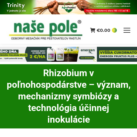
€
0.00
0
Rhizobium v
poľnohospodárstve – význam,
mechanizmy symbiózy a
You are here:
technológia účinnej
inokulácie