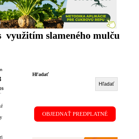
s využitím slameného mulču
ún
Hľadať
3
Hľadať
m
26
v
ké
OBJEDNAŤ PREDPLATNÉ
ry
ri