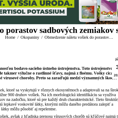
do porastov sadbových zemiakov 
You are here:
Home
Okopaniny
Obmedzenie náletu vošiek do porastov…
j
nosťou bodavo-sacieho ústneho ústrojenstva. Toto ústrojenstvo je
ide takmer výlučne o rastlinné šťavy, najmä z floému. Vošky cicaní
20
ažné vírusové choroby. Preto sa zaraďujú medzi významných škodco
ek, ktoré sa vyskytujú v rôznych ekosystémoch a adaptovali sa na širo
ižne 900 druhov vošiek. Na ich morfologickú identifikáciu sa využíva
v na zadočku, ktoré sú pre každý druh charakteristické. Tieto štruktú
jú lepkavé voskovité látky, ktorými môžu daného predátora zalepiť a
látky môžu pôsobiť aj repelentne.
šiek, avšak z hľadiska prenosu vírusových chorôb sú kľúčové najmä t