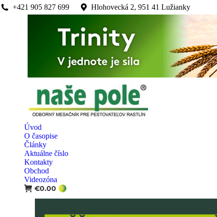
+421 905 827 699
Hlohovecká 2, 951 41 Lužianky
Úvod
O časopise
Články
Aktuálne číslo
Kontakty
Obchod
Videozóna
€
0.00
0