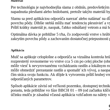
Materiál
Pre technológiu je najvhodnejšia slama z obilnín, predovšetkým
napadnutia plesňami alebo hnilobami, pretože takýto materiál b
Slamu sa pred aplikáciou odporúča narezať alebo nalámať na dĺ
povrchu pôdy. Dlhšie steblá môžu mať tendenciu plesnivieť a 
Príliš krátky materiál je, naopak, ľahko odnášaný vetrom a má 
Optimálna dávka je približne 5 t/ha, čo zodpovedá vrstve s hr
zakrytím povrchu pôdy a zachovaním dostatočnej priepustnosti p
Aplikácia
Mulč sa aplikuje celoplošne a odporúča sa vizuálna kontrola hr
rozprestretý rovnomerne vo vrstve cca 5 cm po celej ploche (obr
môže viesť k nevyrovnanému vzchádzaniu rastlín a lokálnym rozd
môže obmedziť prerastanie rastlín a spomaliť ich vývoj, a naopak
čím stráca svoju funkciu. Ak dôjde k vytvoreniu príliš hrubej v
odporúčaných parametrov.
Spôsob aplikácie závisí od veľkosti pozemku, dostupnej techni
porastu, teda približne vo fáze BBCH 01 – 09 (od začiatku klíč
účinku mulču je zásadná včasná aplikácia vzhľadom na nálety v