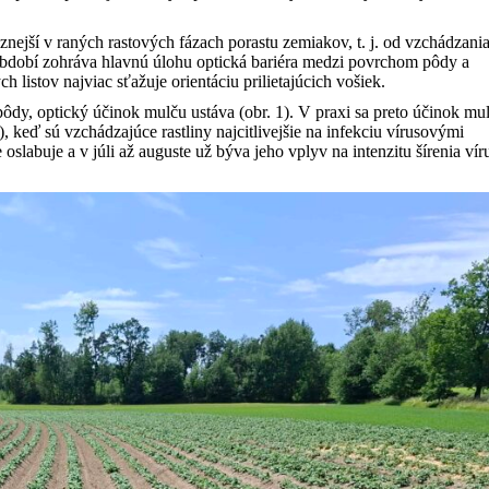
nejší v raných rastových fázach porastu zemiakov, t. j. od vzchádzani
období zohráva hlavnú úlohu optická bariéra medzi povrchom pôdy a
h listov najviac sťažuje orientáciu prilietajúcich vošiek.
ôdy, optický účinok mulču ustáva (obr. 1). V praxi sa preto účinok mu
, keď sú vzchádzajúce rastliny najcitlivejšie na infekciu vírusovými
slabuje a v júli až auguste už býva jeho vplyv na intenzitu šírenia vír