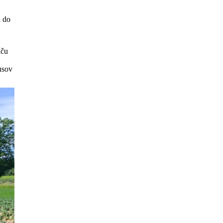
a do
lču
usov