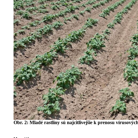
Obr. 2: Mladé rastliny sú najcitlivejšie k prenosu vírusovýc