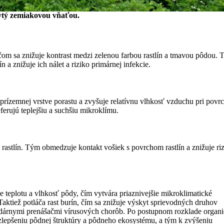
rytý zemiakovou vňaťou.
ičom sa znižuje kontrast medzi zelenou farbou rastlín a tmavou pôdou. 
n a znižuje ich nálet a riziko primárnej infekcie.
 prízemnej vrstve porastu a zvyšuje relatívnu vlhkosť vzduchu pri povr
erujú teplejšiu a suchšiu mikroklímu.
astlín. Tým obmedzuje kontakt vošiek s povrchom rastlín a znižuje ri
 teplotu a vlhkosť pôdy, čím vytvára priaznivejšie mikroklimatické
Taktiež potláča rast burín, čím sa znižuje výskyt sprievodných druhov
ndárnymi prenášačmi vírusových chorôb. Po postupnom rozklade organi
lepšeniu pôdnej štruktúry a pôdneho ekosystému, a tým k zvýšeniu