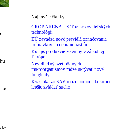
Najnovšie články
CROP ARENA – Súťaž pestovateľských
technológií
To
EÚ zavádza nové pravidlá označovania
prípravkov na ochranu rastlín
Kolaps produkcie zeleniny v západnej
Európe
chu
Neviditeľný svet pôdnych
mikroorganizmov môže ukrývať nové
fungicídy
Kvasinka zo SAV môže pomôcť kukurici
lepšie zvládať sucho
ziko
ckej