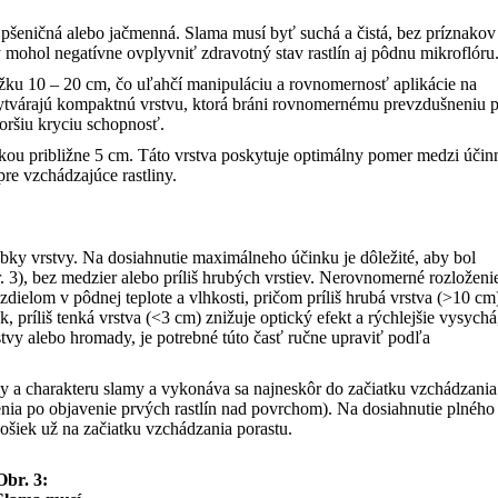
 pšeničná alebo jačmenná. Slama musí byť suchá a čistá, bez príznakov
y mohol negatívne ovplyvniť zdravotný stav rastlín aj pôdnu mikroflóru
žku 10 – 20 cm, čo uľahčí manipuláciu a rovnomernosť aplikácie na
vytvárajú kompaktnú vrstvu, ktorá bráni rovnomernému prevzdušneniu 
horšiu kryciu schopnosť.
úbkou približne 5 cm. Táto vrstva poskytuje optimálny pomer medzi úči
re vzchádzajúce rastliny.
úbky vrstvy. Na dosiahnutie maximálneho účinku je dôležité, aby bol
. 3), bez medzier alebo príliš hrubých vrstiev. Nerovnomerné rozloženi
ielom v pôdnej teplote a vlhkosti, pričom príliš hrubá vrstva (>10 cm
, príliš tenká vrstva (<3 cm) znižuje optický efekt a rýchlejšie vysychá
rstvy alebo hromady, je potrebné túto časť ručne upraviť podľa
ky a charakteru slamy a vykonáva sa najneskôr do začiatku vzchádzania
enia po objavenie prvých rastlín nad povrchom). Na dosiahnutie plného
ošiek už na začiatku vzchádzania porastu.
Obr. 3: