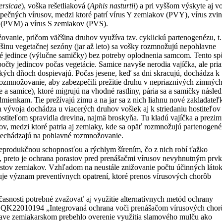
ersicae
), voška rešetliaková (
Aphis nasturtii
) a pri vyššom výskyte aj v
ezpečných vírusov, medzi ktoré patrí vírus Y zemiakov (PVY), vírus zvi
 (PVM) a vírus S zemiakov (PVS).
anie, pričom väčšina druhov využíva tzv. cyklickú partenogenézu, t. 
šinu vegetačnej sezóny (jar až leto) sa vošky rozmnožujú nepohlavne
ké jedince (výlučne samičky) bez potreby oplodnenia samcom. Tento s
čty jedincov počas vegetácie. Samice navyše nerodia vajíčka, ale pri
oľkých dňoch dospievajú. Počas jesene, keď sa dni skracujú, dochádza k
ozmnožovanie, aby zabezpečili prežitie druhu v nepriaznivých zimnýc
a samice), ktoré migrujú na vhodné rastliny, pária sa a samičky násle
mienkam. Tie prežívajú zimu a na jar sa z nich liahnu nové zakladateľ
h vývoja dochádza u viacerých druhov vošiek aj k striedaniu hostiteľov
stiteľom spravidla drevina, najmä broskyňa. Tu kladú vajíčka a prezim
ľov, medzi ktoré patria aj zemiaky, kde sa opäť rozmnožujú partenogen
prechádzajú na pohlavné rozmnožovanie.
eprodukčnou schopnosťou a rýchlym šírením, čo z nich robí ťažko
ť, preto je ochrana porastov pred prenášačmi vírusov nevyhnutným pr
stov zemiakov. Vzhľadom na neustále znižovanie počtu účinných látok
šuje význam preventívnych opatrení, ktoré prenos vírusových chorôb
asnosti potrebné zvažovať aj využitie alternatívnych metód ochrany
QK22010194 „Integrovaná ochrana voči prenášačom vírusových chor
ve zemiakarskom prebehlo overenie využitia slamového mulču ako