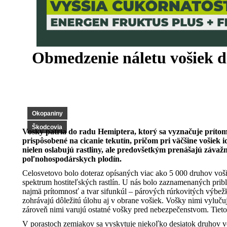
Obmedzenie náletu vošiek 
Okopaniny
Škodcovia
Vošky patria do radu Hemiptera, ktorý sa vyznačuje prítom
prispôsobené na cicanie tekutín, pričom pri väčšine vošiek 
nielen oslabujú rastliny, ale predovšetkým prenášajú záv
poľnohospodárskych plodín.
Celosvetovo bolo doteraz opísaných viac ako 5 000 druhov voši
spektrum hostiteľských rastlín. U nás bolo zaznamenaných pribl
najmä prítomnosť a tvar sifunkúl – párových rúrkovitých výbežko
zohrávajú dôležitú úlohu aj v obrane vošiek. Vošky nimi vyluču
zároveň nimi varujú ostatné vošky pred nebezpečenstvom. Tieto 
V porastoch zemiakov sa vyskytuje niekoľko desiatok druhov vo