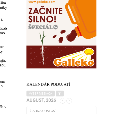
oška
nutky
j.
pôsob
amo
h
dne
ky
ujú.
ézou.
vkom
KALENDÁR PODUJATÍ
 v
VÝBER MESIACA
AUGUST, 2026
ôb v
ŽIADNA UDALOSŤ