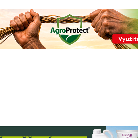
Úvod
O časopise
Články
Aktuálne číslo
Kontakty
Obchod
Videozóna