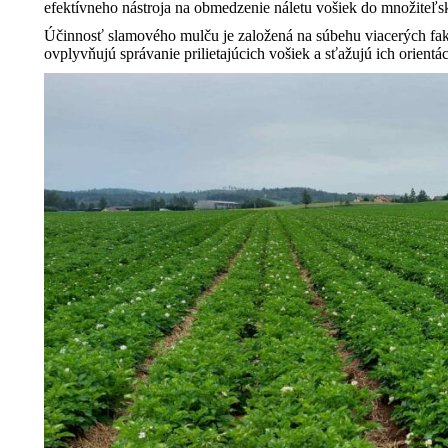
efektívneho nástroja na obmedzenie náletu vošiek do množiteľs
Účinnosť slamového mulču je založená na súbehu viacerých fak
ovplyvňujú správanie prilietajúcich vošiek a sťažujú ich orientá