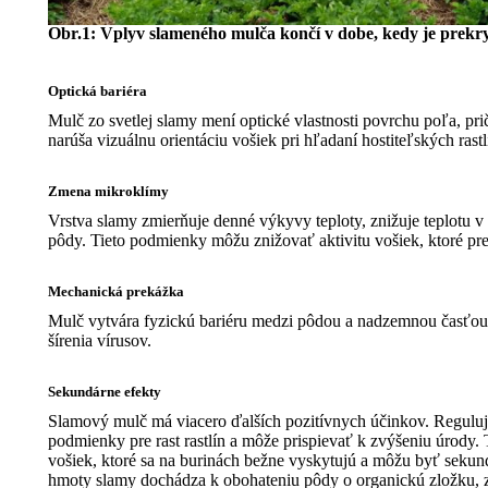
Obr.1: Vplyv slameného mulča končí v dobe, kedy je prek
Optická bariéra
Mulč zo svetlej slamy mení optické vlastnosti povrchu poľa, pr
narúša vizuálnu orientáciu vošiek pri hľadaní hostiteľských rastlí
Zmena mikroklímy
Vrstva slamy zmierňuje denné výkyvy teploty, znižuje teplotu v
pôdy. Tieto podmienky môžu znižovať aktivitu vošiek, ktoré pref
Mechanická prekážka
Mulč vytvára fyzickú bariéru medzi pôdou a nadzemnou časťou r
šírenia vírusov.
Sekundárne efekty
Slamový mulč má viacero ďalších pozitívnych účinkov. Reguluje
podmienky pre rast rastlín a môže prispievať k zvýšeniu úrody. 
vošiek, ktoré sa na burinách bežne vyskytujú a môžu byť seku
hmoty slamy dochádza k obohateniu pôdy o organickú zložku, z