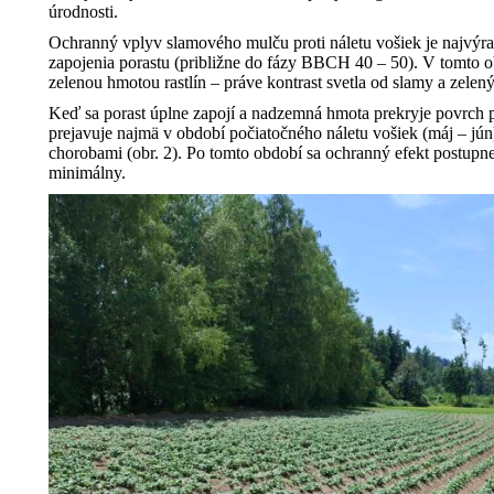
úrodnosti.
Ochranný vplyv slamového mulču proti náletu vošiek je najvýraz
zapojenia porastu (približne do fázy BBCH 40 – 50). V tomto 
zelenou hmotou rastlín – práve kontrast svetla od slamy a zelenýc
Keď sa porast úplne zapojí a nadzemná hmota prekryje povrch p
prejavuje najmä v období počiatočného náletu vošiek (máj – jún)
chorobami (obr. 2). Po tomto období sa ochranný efekt postupne o
minimálny.