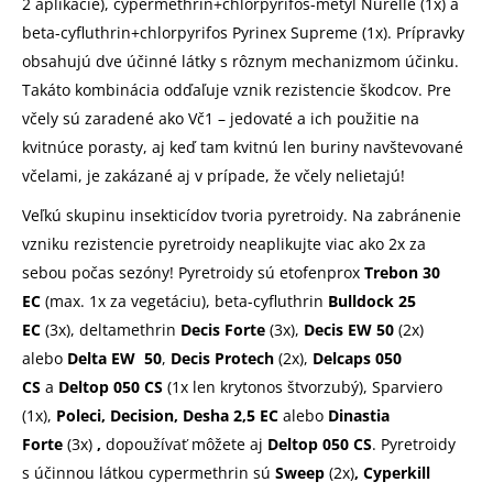
2 aplikácie), cypermethrin+chlorpyrifos-metyl Nurelle (1x) a
beta-cyfluthrin+chlorpyrifos Pyrinex Supreme (1x). Prípravky
obsahujú dve účinné látky s rôznym mechanizmom účinku.
Takáto kombinácia odďaľuje vznik rezistencie škodcov. Pre
včely sú zaradené ako Vč1 – jedovaté a ich použitie na
kvitnúce porasty, aj keď tam kvitnú len buriny navštevované
včelami, je zakázané aj v prípade, že včely nelietajú!
Veľkú skupinu insekticídov tvoria pyretroidy. Na zabránenie
vzniku rezistencie pyretroidy neaplikujte viac ako 2x za
sebou počas sezóny! Pyretroidy sú etofenprox
Trebon 30
EC
(max. 1x za vegetáciu), beta-cyfluthrin
Bulldock 25
EC
(3x), deltamethrin
Decis Forte
(3x),
Decis EW 50
(2x)
alebo
Delta EW 50
,
Decis Protech
(2x),
Delcaps 050
CS
a
Deltop 050 CS
(1x len krytonos štvorzubý), Sparviero
(1x),
Poleci, Decision,
Desha 2,5 EC
alebo
Dinastia
Forte
(3x)
,
dopoužívať môžete aj
Deltop 050
CS
. Pyretroidy
s účinnou látkou cypermethrin sú
Sweep
(2x)
, Cyperkill