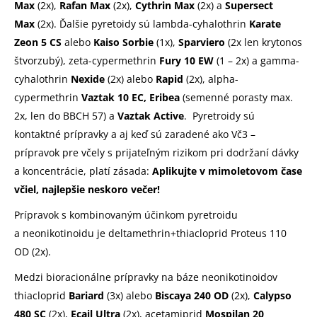
Max
(2x),
Rafan Max
(2x),
Cythrin Max
(2x) a
Supersect
Max
(2x). Ďalšie pyretoidy sú lambda-cyhalothrin
Karate
Zeon 5 CS
alebo
Kaiso Sorbie
(1x),
Sparviero
(2x len krytonos
štvorzubý), zeta-cypermethrin
Fury 10 EW
(1 – 2x) a gamma-
cyhalothrin
Nexide
(2x) alebo
Rapid
(2x), alpha-
cypermethrin
Vaztak 10 EC, Eribea
(semenné porasty max.
2x, len do BBCH 57) a
Vaztak Active
. Pyretroidy sú
kontaktné prípravky a aj keď sú zaradené ako Vč3 –
prípravok pre včely s prijateľným rizikom pri dodržaní dávky
a koncentrácie, platí zásada:
Aplikujte v mimoletovom čase
včiel, najlepšie neskoro večer!
Prípravok s kombinovaným účinkom pyretroidu
a neonikotinoidu je deltamethrin+thiacloprid Proteus 110
OD (2x).
Medzi bioracionálne prípravky na báze neonikotinoidov
thiacloprid
Bariard
(3x) alebo
Biscaya 240 OD
(2x),
Calypso
480 SC
(2x),
Ecail Ultra
(2x), acetamiprid
Mospilan 20