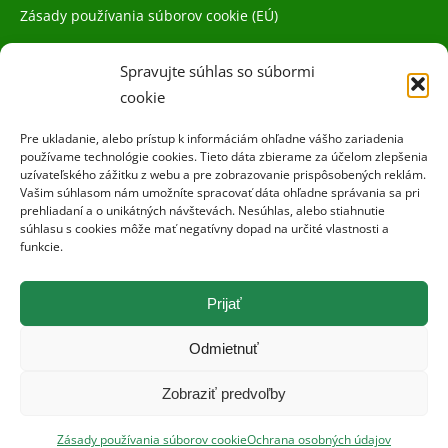
Zásady používania súborov cookie (EÚ)
Spravujte súhlas so súbormi
cookie
Pre ukladanie, alebo prístup k informáciám ohľadne vášho zariadenia
používame technológie cookies. Tieto dáta zbierame za účelom zlepšenia
uzívateľského zážitku z webu a pre zobrazovanie prispôsobených reklám.
Vašim súhlasom nám umožníte spracovať dáta ohľadne správania sa pri
prehliadaní a o unikátných návštevách. Nesúhlas, alebo stiahnutie
súhlasu s cookies môže mať negatívny dopad na určité vlastnosti a
funkcie.
Prijať
Odmietnuť
Zobraziť predvoľby
©Naše pole 2019. Všetky práva vyhradené.
Zásady používania súborov cookie
Ochrana osobných údajov