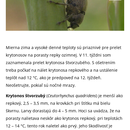
Mierna zima a vysoké denné teploty sú priaznivé pre prelet
krytonosov na porasty repky ozimnej. V 11. týždni som
zaznamenala prelet krytonosa štvorzubého. S ošetrením
treba počkať na nálet krytonosa repkového a na ustálenie
teplôt nad 12 °C, ako je predpoveď na 12. týždeň.
Neošetrujte, pokiaľ sú nočné mrazy.
Krytonos štvorzubý
(
Ceutorhynchus quadridens
) je menší ako
repkový, 2,5 – 3,5 mm, na krovkách pri štítku má bielu
škvrnu. Larvy dorastajú do 4 – 5 mm. Hoci sa uvádza, že na
porasty nalietava neskôr ako krytonos repkový, pri teplotách
12 – 14 °C, tento rok naletel ako prvý. Jeho škodlivosť je