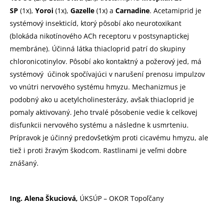
SP
(1x),
Yoroi
(1x),
Gazelle
(1x) a
Carnadine
. Acetamiprid je
systémový insekticíd, ktorý pôsobí ako neurotoxikant
(blokáda nikotínového ACh receptoru v postsynaptickej
membráne). Účinná látka thiacloprid patrí do skupiny
chloronicotinylov. Pôsobí ako kontaktný a požerový jed, má
systémový účinok spočívajúci v narušení prenosu impulzov
vo vnútri nervového systému hmyzu. Mechanizmus je
podobný ako u acetylcholinesterázy, avšak thiacloprid je
pomaly aktivovaný. Jeho trvalé pôsobenie vedie k celkovej
disfunkcii nervového systému a následne k usmrteniu.
Prípravok je účinný predovšetkým proti cicavému hmyzu, ale
tiež i proti žravým škodcom. Rastlinami je veľmi dobre
znášaný.
Ing. Alena Škuciová,
ÚKSÚP – OKOR Topoľčany