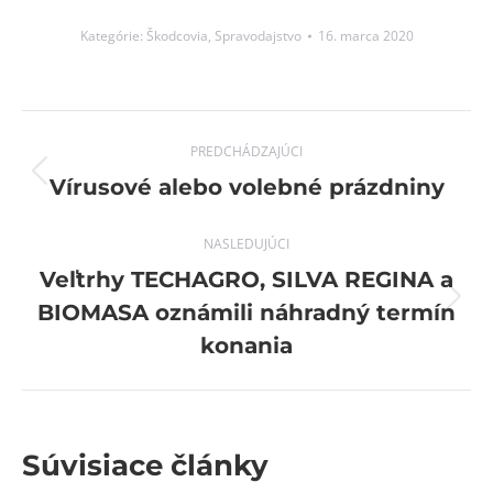
Kategórie:
Škodcovia
,
Spravodajstvo
16. marca 2020
Post
PREDCHÁDZAJÚCI
navigation
Previous
Vírusové alebo volebné prázdniny
post:
NASLEDUJÚCI
Veľtrhy TECHAGRO, SILVA REGINA a
Next
BIOMASA oznámili náhradný termín
post:
konania
Súvisiace články