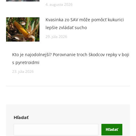
4. augusta 2026
Kvasinka zo SAV môže pomôcť kukurici
lepšie zvládať sucho
29. júla 2026
Kto je najodolnejší? Porovnanie troch škodcov repky v boji
s pyretroidmi
23. júla 2026
Hľadať
Hľadať