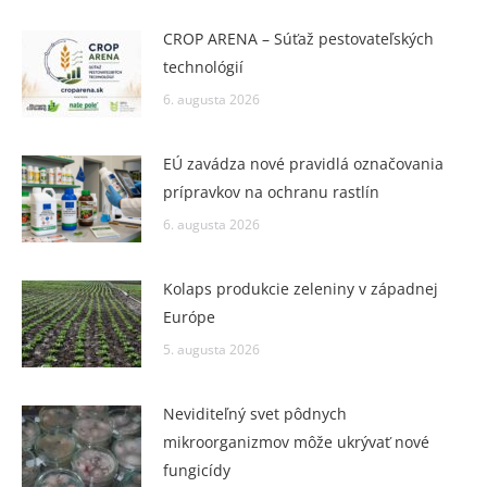
CROP ARENA – Súťaž pestovateľských
technológií
6. augusta 2026
EÚ zavádza nové pravidlá označovania
prípravkov na ochranu rastlín
6. augusta 2026
Kolaps produkcie zeleniny v západnej
Európe
5. augusta 2026
Neviditeľný svet pôdnych
mikroorganizmov môže ukrývať nové
fungicídy