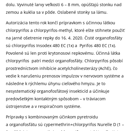
dolu. Vyvinuté larvy veľkosti 6 – 8 mm, opúšťajú stonku nad
zemou a kuklia sa v pôde. Oslabené stonky sa lámu.
Autorizácia tento rok končí prípravkom s účinnou látkou
chlorpyrifos a chlorpyrifos-methyl, ktoré ešte stihnete použiť
na jarné ošetrenie repky do 16. 4. 2020. Čisté organofosfáty
sú chlorpyrifos Insodex 480 EC (1x) a Pyrifos 480 EC (1x).
Povolené sú len proti krytonosovi repkovému. Účinná látka
chlorpyrifos patrí medzi organofosfáty. Chlorpyrifos pôsobí
prostredníctvom inhibície acetylcholínesterázy (AchE), čo
vedie k narušeniu prenosov impulzov v nervovom systéme a
následne k rýchlemu úhynu cieľového hmyzu. Je to
nesystematický organofosfátový insekticíd a účinkuje
predovšetkým kontaktným spôsobom – v tráviacom
ústrojenstve a v respiračnom systéme.
Prípravky s kombinovaným účinkom pyretroidu
a organofosfátu sú cypermethrin+chlorpyrifos Nurelle D (1 –