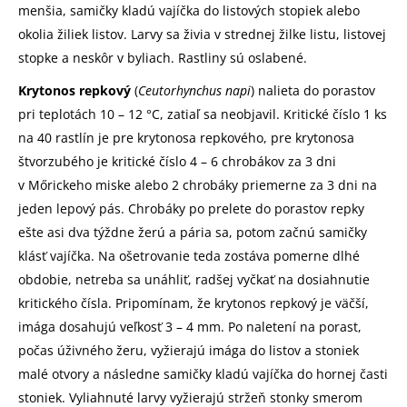
menšia, samičky kladú vajíčka do listových stopiek alebo
okolia žiliek listov. Larvy sa živia v stred­nej žilke listu, listovej
stopke a neskôr v byliach. Rastliny sú oslabené.
Krytonos repkový
(
Ceutorhynchus napi
) nalieta do porastov
pri teplotách 10 – 12 °C, zatiaľ sa neobjavil. Kritické číslo 1 ks
na 40 rastlín je pre krytonosa repkového, pre krytonosa
štvorzubého je kritické číslo 4 – 6 chrobákov za 3 dni
v Mőrickeho miske alebo 2 chrobáky priemerne za 3 dni na
jeden lepový pás. Chrobáky po prelete do porastov repky
ešte asi dva týždne žerú a pária sa, potom začnú samičky
klásť vajíčka. Na ošetrovanie teda zostáva pomerne dlhé
obdobie, netreba sa unáhliť, radšej vyčkať na dosiahnutie
kritického čísla. Pripomínam, že krytonos repkový je väčší,
imága dosahujú veľkosť 3 – 4 mm. Po naletení na porast,
počas úživného žeru, vyžierajú imága do listov a stoniek
malé otvo­ry a následne samičky kladú vajíčka do hornej časti
stoniek. Vyliahnuté larvy vyžierajú stržeň stonky smerom