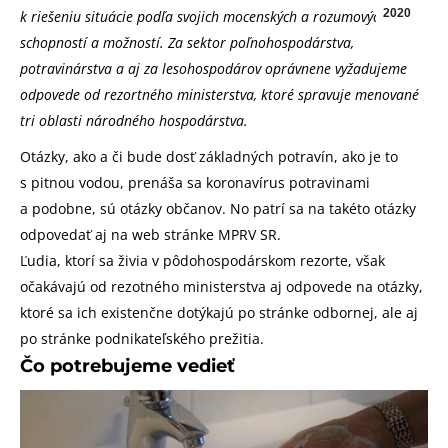
2020
k riešeniu situácie podľa svojich mocenských a rozumových
schopností a možností. Za sektor poľnohospodárstva,
potravinárstva a aj za lesohospodárov oprávnene vyžadujeme
odpovede od rezortného ministerstva, ktoré spravuje menované
tri oblasti národného hospodárstva.
Otázky, ako a či bude dosť základných potravín, ako je to
s pitnou vodou, prenáša sa koronavírus potravinami
a podobne, sú otázky občanov. No patrí sa na takéto otázky
odpovedať aj na web stránke MPRV SR.
Ľudia, ktorí sa živia v pôdohospodárskom rezorte, však
očakávajú od rezotného ministerstva aj odpovede na otázky,
ktoré sa ich existenčne dotýkajú po stránke odbornej, ale aj
po stránke podnikateľského prežitia.
Čo potrebujeme vedieť