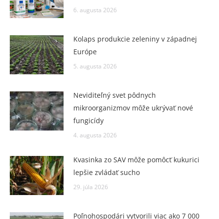
6. augusta 2026
Kolaps produkcie zeleniny v západnej
Európe
5. augusta 2026
Neviditeľný svet pôdnych
mikroorganizmov môže ukrývať nové
fungicídy
4. augusta 2026
Kvasinka zo SAV môže pomôcť kukurici
lepšie zvládať sucho
29. júla 2026
Poľnohospodári vytvorili viac ako 7 000