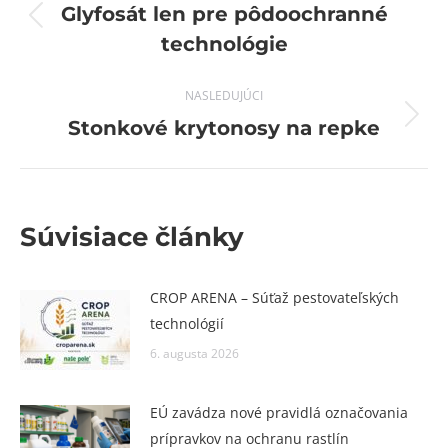
navigation
Glyfosát len pre pôdoochranné
Previous
technológie
post:
NASLEDUJÚCI
Next
Stonkové krytonosy na repke
post:
Súvisiace články
CROP ARENA – Súťaž pestovateľských
technológií
6. augusta 2026
EÚ zavádza nové pravidlá označovania
prípravkov na ochranu rastlín