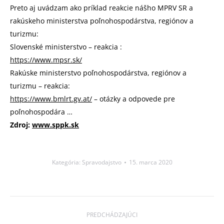
Preto aj uvádzam ako príklad reakcie nášho MPRV SR a
rakúskeho ministerstva poľnohospodárstva, regiónov a
turizmu:
Slovenské ministerstvo – reakcia :
https://www.mpsr.sk/
Rakúske ministerstvo poľnohospodárstva, regiónov a
turizmu – reakcia:
https://www.bmlrt.gv.at/
– otázky a odpovede pre
poľnohospodára …
Zdroj:
www.sppk.sk
Kategória:
Spravodajstvo
15. marca 2020
Post
PREDCHÁDZAJÚCI