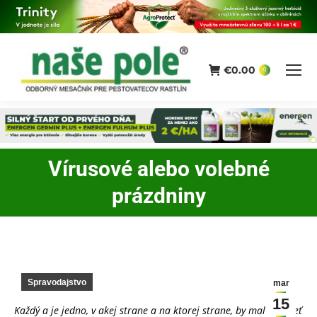
€
0.00
0
Vírusové alebo volebné
You are here:
prázdniny
Spravodajstvo
mar
15
Každý a je jedno, v akej strane a na ktorej strane, by mal prispieť