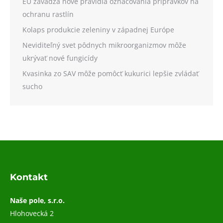
EÚ zavádza nové pravidlá označovania prípravkov na
ochranu rastlín
Kolaps produkcie zeleniny v západnej Európe
Neviditeľný svet pôdnych mikroorganizmov môže
ukrývať nové fungicídy
Kvasinka zo SAV môže pomôcť kukurici lepšie zvládať
sucho
Kontakt
Naše pole, s.r.o.
Hlohovecká 2