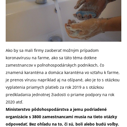
Ako by sa mali firmy zaoberať možným prípadom
koronavírusu na farme, ako sa táto téma dotkne
zamestnancov v poľnohospodárskych podnikoch, čo
znamená karanténa a domáca karanténa vo vzťahu k farme,
je prenos vírusu napríklad aj na ošípané, ako je to s otázkou
vyplatenia priamych platieb za rok 2019 a s otázkou
predkladania jednotnej žiadosti o priame podpory na rok
2020 atď.
Ministerstvo pôdohospodárstva a jemu podriadené
organizácie s 3800 zamestnancami musia na tieto otázky
odpovedať. Bez ohľadu na to, či sú, boli alebo budú voľby.