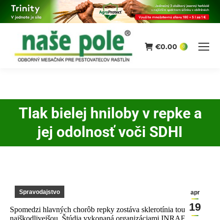
€
0.00
0
Tlak bielej hniloby v repke a
You are here:
jej odolnosť voči SDHI
Spravodajstvo
apr
19
Spomedzi hlavných chorôb repky zostáva sklerotínia tou
najškodlivejšou. Štúdia vykonaná organizáciami INRAE,