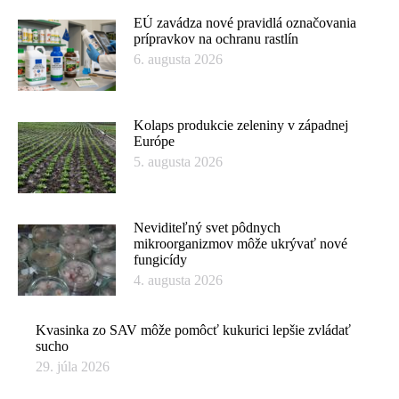
EÚ zavádza nové pravidlá označovania
prípravkov na ochranu rastlín
6. augusta 2026
Kolaps produkcie zeleniny v západnej
Európe
5. augusta 2026
Neviditeľný svet pôdnych
mikroorganizmov môže ukrývať nové
fungicídy
4. augusta 2026
Kvasinka zo SAV môže pomôcť kukurici lepšie zvládať
sucho
29. júla 2026