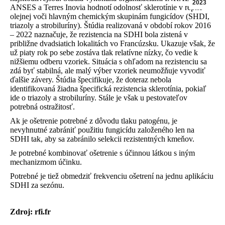
2023
ANSES a Terres Inovia hodnotí odolnosť sklerotínie v repke
olejnej voči hlavným chemickým skupinám fungicídov (SHDI,
triazoly a strobiluríny). Štúdia realizovaná v období rokov 2016
– 2022 naznačuje, že rezistencia na SDHI bola zistená v
približne dvadsiatich lokalitách vo Francúzsku. Ukazuje však, že
už piaty rok po sebe zostáva tlak relatívne nízky, čo vedie k
nižšiemu odberu vzoriek. Situácia s ohľadom na rezistenciu sa
zdá byť stabilná, ale malý výber vzoriek neumožňuje vyvodiť
ďalšie závery. Štúdia špecifikuje, že doteraz nebola
identifikovaná žiadna špecifická rezistencia sklerotínia, pokiaľ
ide o triazoly a strobiluríny. Stále je však u pestovateľov
potrebná ostražitosť.
Ak je ošetrenie potrebné z dôvodu tlaku patogénu, je
nevyhnutné zabrániť použitiu fungicídu založeného len na
SDHI tak, aby sa zabránilo selekcii rezistentných kmeňov.
Je potrebné kombinovať ošetrenie s účinnou látkou s iným
mechanizmom účinku.
Potrebné je tiež obmedziť frekvenciu ošetrení na jednu aplikáciu
SDHI za sezónu.
Zdroj: rfi.fr