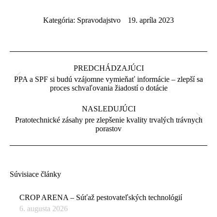
Kategória:
Spravodajstvo
19. apríla 2023
Post
navigation
PREDCHÁDZAJÚCI
PPA a SPF si budú vzájomne vymieňať informácie – zlepší sa
Previous
proces schvaľovania žiadostí o dotácie
post:
NASLEDUJÚCI
Pratotechnické zásahy pre zlepšenie kvality trvalých trávnych
Next
porastov
post:
Súvisiace články
CROP ARENA – Súťaž pestovateľských technológií
6. augusta 2026