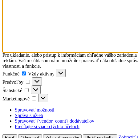
Pre ukladanie, alebo prístup k informáciám ohľadne vášho zariadenia
reklám. Vašim súhlasom nám umožníte spracovať dáta ohľadne správani
vlastnosti a funkcie.
Funkčné
Funkčné
Vždy aktívny
Predvoľby
Predvoľby
Štatistické
Štatistické
Marketingové
Marketingové
Spravovať možnosti
Správa služieb
Spravovať {vendor_count} dodávateľov
Prečítajte si viac o týchto účeloch
Zobraziť 
Prijať
Odmietnuť
Zobraziť predvoľby
Uložiť predvoľby