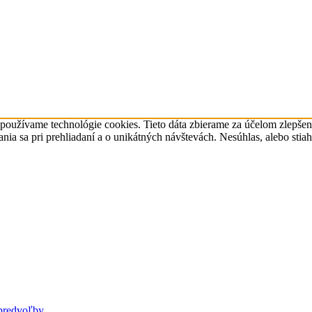
 používame technológie cookies. Tieto dáta zbierame za účelom zlepše
a sa pri prehliadaní a o unikátných návštevách. Nesúhlas, alebo stia
predvoľby