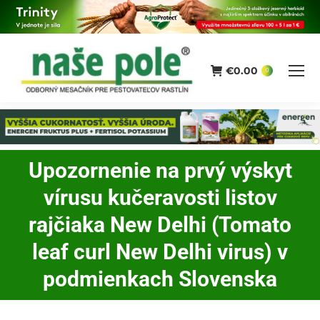
€
0.00
0
Upozornenie na prvý výskyt
vírusu kučeravosti listov
rajčiaka New Delhi (Tomato
You are here:
leaf curl New Delhi virus) v
podmienkach Slovenska