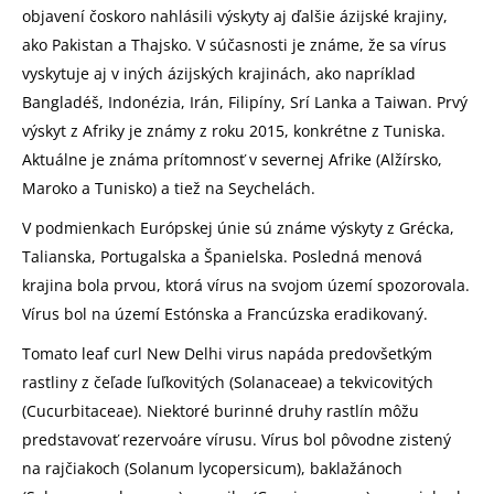
objavení čoskoro nahlásili výskyty aj ďalšie ázijské krajiny,
ako Pakistan a Thajsko. V súčasnosti je známe, že sa vírus
vyskytuje aj v iných ázijských krajinách, ako napríklad
Bangladéš, Indonézia, Irán, Filipíny, Srí Lanka a Taiwan. Prvý
výskyt z Afriky je známy z roku 2015, konkrétne z Tuniska.
Aktuálne je známa prítomnosť v severnej Afrike (Alžírsko,
Maroko a Tunisko) a tiež na Seychelách.
V podmienkach Európskej únie sú známe výskyty z Grécka,
Talianska, Portugalska a Španielska. Posledná menová
krajina bola prvou, ktorá vírus na svojom území spozorovala.
Vírus bol na území Estónska a Francúzska eradikovaný.
Tomato leaf curl New Delhi virus napáda predovšetkým
rastliny z čeľade ľuľkovitých (Solanaceae) a tekvicovitých
(Cucurbitaceae). Niektoré burinné druhy rastlín môžu
predstavovať rezervoáre vírusu. Vírus bol pôvodne zistený
na rajčiakoch (Solanum lycopersicum), baklažánoch