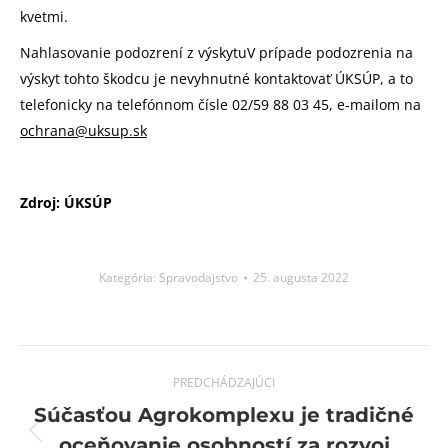
kvetmi.
Nahlasovanie podozrení z výskytuV prípade podozrenia na
výskyt tohto škodcu je nevyhnutné kontaktovať ÚKSÚP, a to
telefonicky na telefónnom čísle 02/59 88 03 45, e-mailom na
ochrana@uksup.sk
Zdroj: ÚKSÚP
Kategória:
Spravodajstvo
25. augusta 2022
Post
PREDCHÁDZAJÚCI
navigation
Súčasťou Agrokomplexu je tradičné
Previous
oceňovanie osobností za rozvoj