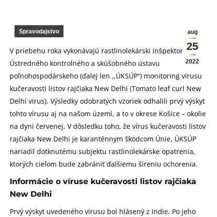
Spravodajstvo
aug
25
V priebehu roka vykonávajú rastlinolekárski inšpektori
2022
Ústredného kontrolného a skúšobného ústavu
poľnohospodárskeho (ďalej len ,,ÚKSÚP“) monitoring vírusu
kučeravosti listov rajčiaka New Delhi (Tomato leaf curl New
Delhi virus). Výsledky odobratých vzoriek odhalili prvý výskyt
tohto vírusu aj na našom území, a to v okrese Košice – okolie
na dyni červenej. V dôsledku toho, že vírus kučeravosti listov
rajčiaka New Delhi je karanténnym škodcom Únie, ÚKSÚP
nariadil dotknutému subjektu rastlinolekárske opatrenia,
ktorých cieľom bude zabrániť ďalšiemu šíreniu ochorenia.
Informácie o víruse kučeravosti listov rajčiaka
New Delhi
Prvý výskyt uvedeného vírusu bol hlásený z Indie. Po jeho