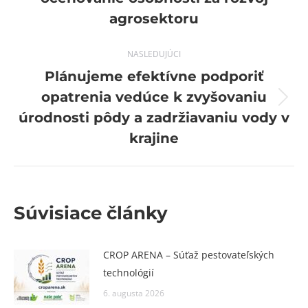
post:
agrosektoru
NASLEDUJÚCI
Plánujeme efektívne podporiť
opatrenia vedúce k zvyšovaniu
Next
úrodnosti pôdy a zadržiavaniu vody v
post:
krajine
Súvisiace články
CROP ARENA – Súťaž pestovateľských
technológií
6. augusta 2026