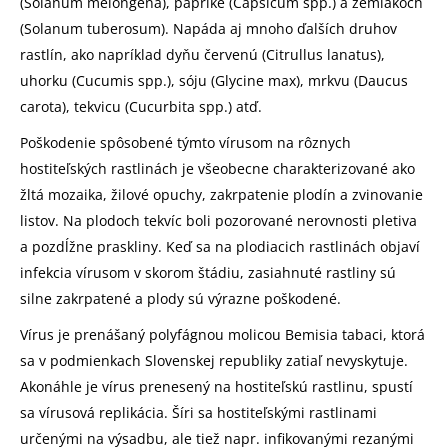
(Solanum melongena), paprike (Capsicum spp.) a zemiakoch
(Solanum tuberosum). Napáda aj mnoho ďalších druhov
rastlín, ako napríklad dyňu červenú (Citrullus lanatus),
uhorku (Cucumis spp.), sóju (Glycine max), mrkvu (Daucus
carota), tekvicu (Cucurbita spp.) atď.
Poškodenie spôsobené týmto vírusom na rôznych
hostiteľských rastlinách je všeobecne charakterizované ako
žltá mozaika, žilové opuchy, zakrpatenie plodín a zvinovanie
listov. Na plodoch tekvíc boli pozorované nerovnosti pletiva
a pozdĺžne praskliny. Keď sa na plodiacich rastlinách objaví
infekcia vírusom v skorom štádiu, zasiahnuté rastliny sú
silne zakrpatené a plody sú výrazne poškodené.
Vírus je prenášaný polyfágnou molicou Bemisia tabaci, ktorá
sa v podmienkach Slovenskej republiky zatiaľ nevyskytuje.
Akonáhle je vírus prenesený na hostiteľskú rastlinu, spustí
sa vírusová replikácia. Šíri sa hostiteľskými rastlinami
určenými na výsadbu, ale tiež napr. infikovanými rezanými