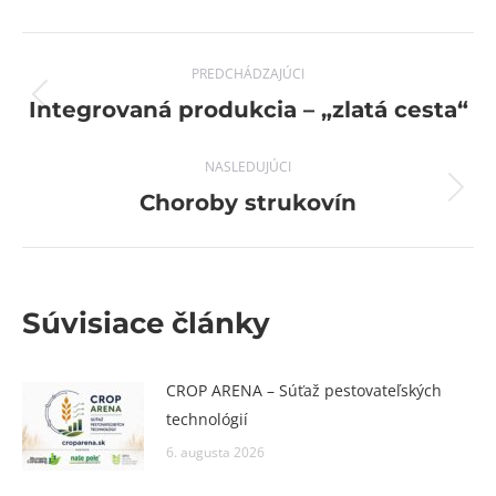
Post
PREDCHÁDZAJÚCI
navigation
Previous
Integrovaná produkcia – „zlatá cesta“
post:
NASLEDUJÚCI
Next
Choroby strukovín
post:
Súvisiace články
CROP ARENA – Súťaž pestovateľských
technológií
6. augusta 2026