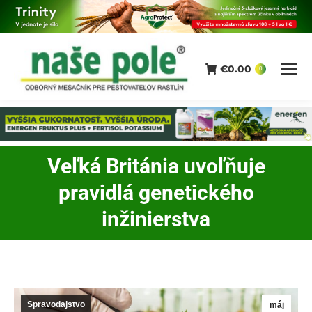
€
0.00
0
Veľká Británia uvoľňuje
pravidlá genetického
You are here:
inžinierstva
Spravodajstvo
máj