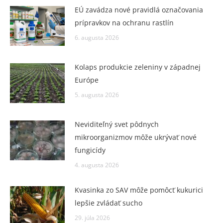
EÚ zavádza nové pravidlá označovania
prípravkov na ochranu rastlín
6. augusta 2026
Kolaps produkcie zeleniny v západnej
Európe
5. augusta 2026
Neviditeľný svet pôdnych
mikroorganizmov môže ukrývať nové
fungicídy
4. augusta 2026
Kvasinka zo SAV môže pomôcť kukurici
lepšie zvládať sucho
29. júla 2026