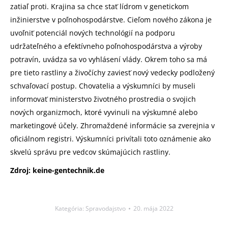
zatiaľ proti. Krajina sa chce stať lídrom v genetickom
inžinierstve v poľnohospodárstve. Cieľom nového zákona je
uvoľniť potenciál nových technológií na podporu
udržateľného a efektívneho poľnohospodárstva a výroby
potravín, uvádza sa vo vyhlásení vlády. Okrem toho sa má
pre tieto rastliny a živočíchy zaviesť nový vedecky podložený
schvaľovací postup. Chovatelia a výskumníci by museli
informovať ministerstvo životného prostredia o svojich
nových organizmoch, ktoré vyvinuli na výskumné alebo
marketingové účely. Zhromaždené informácie sa zverejnia v
oficiálnom registri. Výskumníci privítali toto oznámenie ako
skvelú správu pre vedcov skúmajúcich rastliny.
Zdroj: keine-gentechnik.de
Kategória:
Spravodajstvo
20. mája 2022