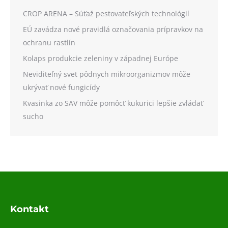
CROP ARENA – Súťaž pestovateľských technológií
EÚ zavádza nové pravidlá označovania prípravkov na
ochranu rastlín
Kolaps produkcie zeleniny v západnej Európe
Neviditeľný svet pôdnych mikroorganizmov môže
ukrývať nové fungicídy
Kvasinka zo SAV môže pomôcť kukurici lepšie zvládať
sucho
Kontakt