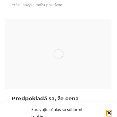
erózii navyše môžu pozitívne…
Predpokladá sa, že cena
sladovníckeho jačmeňa zostane
Spravujte súhlas so súbormi
vysoko nad 200 eurami aj v roku
cookie