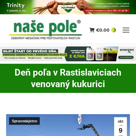
€
0.00
0
Deň poľa v Rastislaviciach
You are here:
venovaný kukurici
Spravodajstvo
okt
9