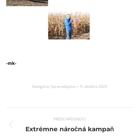
-mk-
Kategória:
Spravodajstvo
9. októbra 2024
Post
PREDCHÁDZAJÚCI
navigation
Previous
Extrémne náročná kampaň
post: