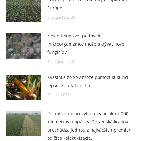
Európe
5. augusta 2026
Neviditeľný svet pôdnych
mikroorganizmov môže ukrývať nové
fungicídy
4. augusta 2026
Kvasinka zo SAV môže pomôcť kukurici
lepšie zvládať sucho
29. júla 2026
Poľnohospodári vytvorili viac ako 7 000
kilometrov biopásov. Slovenská krajina
prechádza jednou z najväčších premien
od čias kolektivizácie.