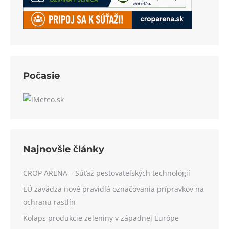
Počasie
Najnovšie články
CROP ARENA – Súťaž pestovateľských technológií
EÚ zavádza nové pravidlá označovania prípravkov na
ochranu rastlín
Kolaps produkcie zeleniny v západnej Európe