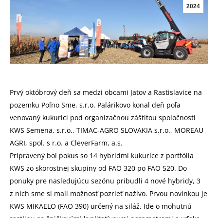
2024
Prvý októbrový deň sa medzi obcami Jatov a Rastislavice na
pozemku Poľno Sme, s.r.o. Palárikovo konal deň poľa
venovaný kukurici pod organizačnou záštitou spoločností
KWS Semena, s.r.o., TIMAC-AGRO SLOVAKIA s.r.o., MOREAU
AGRI, spol. s r.o. a CleverFarm, a.s.
Pripravený bol pokus so 14 hybridmi kukurice z portfólia
KWS zo skorostnej skupiny od FAO 320 po FAO 520. Do
ponuky pre nasledujúcu sezónu pribudli 4 nové hybridy, 3
z nich sme si mali možnosť pozrieť naživo. Prvou novinkou je
KWS MIKAELO (FAO 390) určený na siláž. Ide o mohutnú