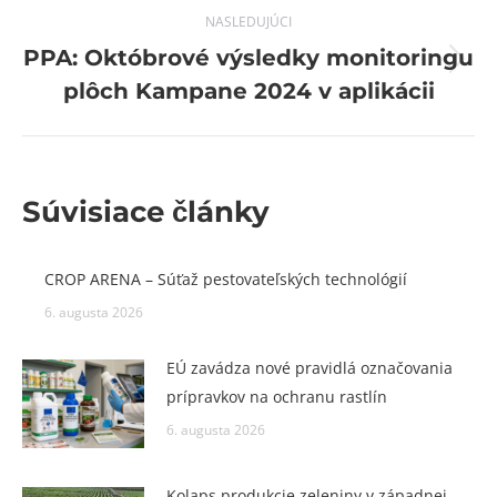
NASLEDUJÚCI
PPA: Októbrové výsledky monitoringu
Next
plôch Kampane 2024 v aplikácii
post:
Súvisiace články
CROP ARENA – Súťaž pestovateľských technológií
6. augusta 2026
EÚ zavádza nové pravidlá označovania
prípravkov na ochranu rastlín
6. augusta 2026
Kolaps produkcie zeleniny v západnej