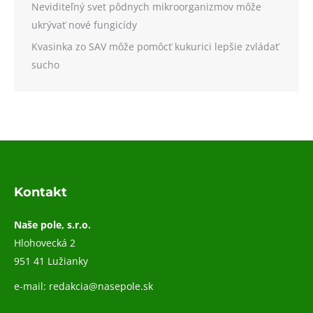
Neviditeľný svet pôdnych mikroorganizmov môže
ukrývať nové fungicídy
Kvasinka zo SAV môže pomôcť kukurici lepšie zvládať
sucho
Kontakt
Naše pole, s.r.o.
Hlohovecká 2
951 41 Lužianky
e-mail:
redakcia@nasepole.sk