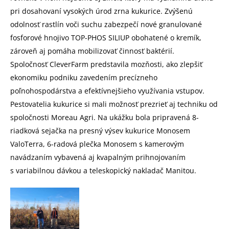
pri dosahovaní vysokých úrod zrna kukurice. Zvýšenú
odolnosť rastlín voči suchu zabezpečí nové granulované
fosforové hnojivo TOP-PHOS SILIUP obohatené o kremík,
zároveň aj pomáha mobilizovať činnosť baktérií.
Spoločnosť CleverFarm predstavila mozňosti, ako zlepšiť
ekonomiku podniku zavedením precízneho
poľnohospodárstva a efektívnejšieho využívania vstupov.
Pestovatelia kukurice si mali možnosť prezrieť aj techniku od
spoločnosti Moreau Agri. Na ukážku bola pripravená 8-
riadková sejačka na presný výsev kukurice Monosem
ValoTerra, 6-radová plečka Monosem s kamerovým
navádzaním vybavená aj kvapalným prihnojovaním
s variabilnou dávkou a teleskopický nakladač Manitou.