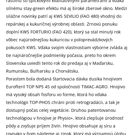
rastlinu so špičkovými kvalitatívnymi parametrami a vďaka
silnému stay-green efektu má aj široké zberové okno. Medzi
silážne novinky patrí aj KWS SEVILIO (FAO 480) vhodný do
repárskej a kukuričnej výrobnej oblasti. Zrnovú ponuku
doplní KWS FORTURIO (FAO 420), ktorý sa stal minulý rok
vôbec najúrodnejšou kukuricou v poloprevádzkových
pokusoch KWS. Vďaka svojim vlastnostiam výborne zvláda aj
tie najnáročnejšie podmienky počasia, preto ho okrem
Slovenska uviedli tento rok do predaja aj v Maďarsku,
Rumunsku, Bulharsku a Chorvátsku.
Porastom bola dodaná štartovacia dávka dusíka hnojivom
Eurofteril TOP NPS 45 od spoločnosti TIMAC-AGRO. Hnojivo
má vysoký obsah fosforu vo forme, ktorá ho vďaka
technológii TOP-PHOS chráni proti retrogradácii, a tak je
dostupný počas celej vegetácie. Druhou patentovanou
technológiou v hnojive je Physio+, ktorá zlepšuje úrodnosť
pôdy a zvyšuje príjem živín. Hnojivo obsahuje aj síru a
rovnako v ňom nájdeme aj zinok, ktorý má významnú úlohu