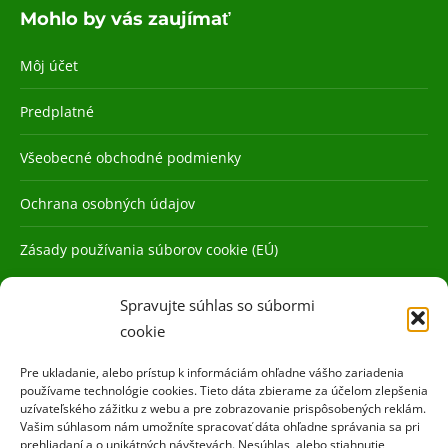
Mohlo by vás zaujímať
Môj účet
Predplatné
Všeobecné obchodné podmienky
Ochrana osobných údajov
Zásady používania súborov cookie (EÚ)
Spravujte súhlas so súbormi
cookie
Pre ukladanie, alebo prístup k informáciám ohľadne vášho zariadenia
používame technológie cookies. Tieto dáta zbierame za účelom zlepšenia
uzívateľského zážitku z webu a pre zobrazovanie prispôsobených reklám.
Vašim súhlasom nám umožníte spracovať dáta ohľadne správania sa pri
prehliadaní a o unikátných návštevách. Nesúhlas, alebo stiahnutie