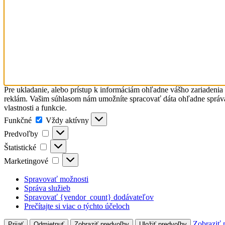
Pre ukladanie, alebo prístup k informáciám ohľadne vášho zariadenia
reklám. Vašim súhlasom nám umožníte spracovať dáta ohľadne správani
vlastnosti a funkcie.
Funkčné
Funkčné
Vždy aktívny
Predvoľby
Predvoľby
Štatistické
Štatistické
Marketingové
Marketingové
Spravovať možnosti
Správa služieb
Spravovať {vendor_count} dodávateľov
Prečítajte si viac o týchto účeloch
Zobraziť 
Prijať
Odmietnuť
Zobraziť predvoľby
Uložiť predvoľby