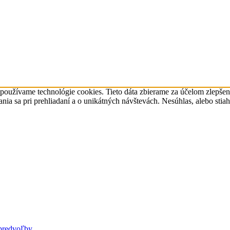
 používame technológie cookies. Tieto dáta zbierame za účelom zlepše
a sa pri prehliadaní a o unikátných návštevách. Nesúhlas, alebo stia
predvoľby